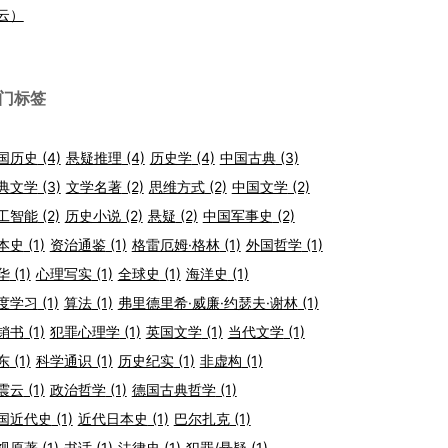
云）
门标签
国历史
(4)
悬疑推理
(4)
历史学
(4)
中国古典
(3)
典文学
(3)
文学名著
(2)
思维方式
(2)
中国文学
(2)
工智能
(2)
历史小说
(2)
悬疑
(2)
中国军事史
(2)
本史
(1)
资治通鉴
(1)
格雷厄姆·格林
(1)
外国哲学
(1)
华
(1)
心理写实
(1)
全球史
(1)
海洋史
(1)
度学习
(1)
算法
(1)
弗里德里希·威廉·约瑟夫·谢林
(1)
销书
(1)
犯罪心理学
(1)
英国文学
(1)
当代文学
(1)
东
(1)
科学通识
(1)
历史纪实
(1)
非虚构
(1)
震云
(1)
政治哲学
(1)
德国古典哲学
(1)
国近代史
(1)
近代日本史
(1)
巴尔扎克
(1)
视原著
(1)
书话
(1)
法律史
(1)
犯罪/悬疑
(1)