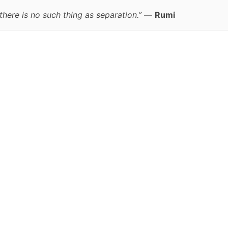
here is no such thing as separation.”
—
Rumi