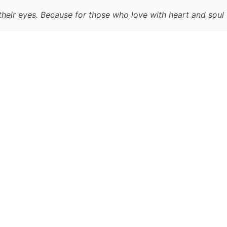
heir eyes. Because for those who love with heart and soul t
跳
至
正
文