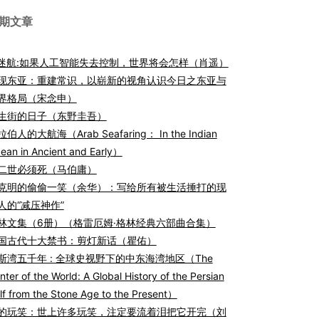
期文章
I迷航:如果人工智能失去控制，世界将会怎样（肖遥）
现东亚：重建常识，以崭新的视角认识今日之东亚与
界格局（宋念申）
生街的日子（东野圭吾）
伯人的大航海（Arab Seafaring： In the Indian
ean in Ancient and Early）
二世必须死（马伯庸）
克明的偷偷一笑（余华）：写给所有被生活捶打的现
人的“减压神作”
林文集（6册）（格雷厄姆·格林经典六部曲合集）
国古代十大禁书：剪灯新话（瞿佑）
斯湾五千年 : 全球史视野下的中东海湾地区（The
nter of the World: A Global History of the Persian
lf from the Stone Age to the Present）
的玩笑：世上许多玩笑，注定要流着泪把它开完（刘