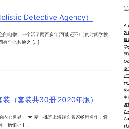
近
istic Detective Agency）
A
发
色的电僧、一个活了两百多年(可能还不止)的时间学教
世
有什么共通之 […]
学
阿拉
Oc
秦
卢
代
格
中
装（套装共30册·2020年版）
波
Ce
的内心世界。 ★ 精心挑选上海译文名家畅销名作，囊
Gu
、畅销小 […]
咸