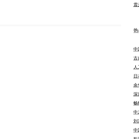
震
热
中
古
人
日
余
深
畅
中
刘
中
影