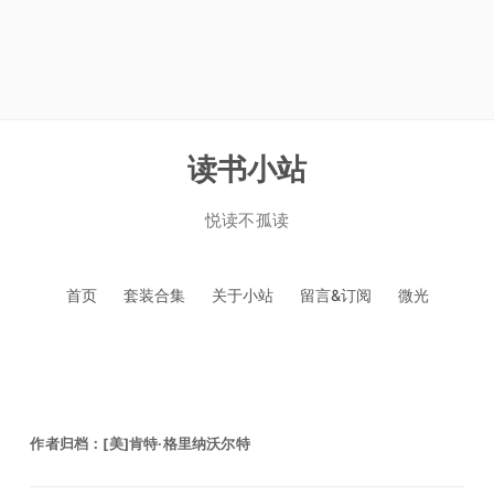
读书小站
悦读不孤读
跳
首页
套装合集
关于小站
留言&订阅
微光
至
正
文
作者归档：
[美]肯特·格里纳沃尔特