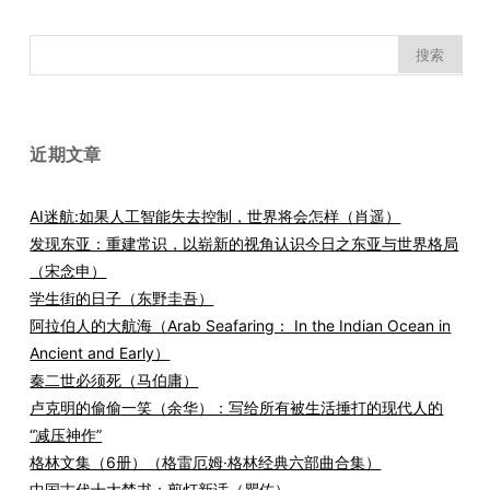
搜
索：
近期文章
AI迷航:如果人工智能失去控制，世界将会怎样（肖遥）
发现东亚：重建常识，以崭新的视角认识今日之东亚与世界格局
（宋念申）
学生街的日子（东野圭吾）
阿拉伯人的大航海（Arab Seafaring： In the Indian Ocean in
Ancient and Early）
秦二世必须死（马伯庸）
卢克明的偷偷一笑（余华）：写给所有被生活捶打的现代人的
“减压神作”
格林文集（6册）（格雷厄姆·格林经典六部曲合集）
中国古代十大禁书：剪灯新话（瞿佑）