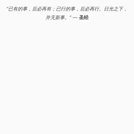
“已有的事，后必再有；已行的事，后必再行。日光之下，
并无新事。”
—
圣经