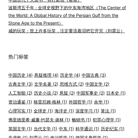
波斯湾五千年 : 全球史视野下的中东海湾地区（The Center of
the World: A Global History of the Persian Gulf from the
Stone Age to the Present）
咸的玩笑：世上许多玩笑，注定要流着泪把它开完（刘震云）
热门标签
中国历史
(4)
悬疑推理
(4)
历史学
(4)
中国古典
(3)
古典文学
(3)
文学名著
(2)
思维方式
(2)
中国文学
(2)
人工智能
(2)
历史小说
(2)
悬疑
(2)
中国军事史
(2)
日本史
(1)
资治通鉴
(1)
格雷厄姆·格林
(1)
外国哲学
(1)
余华
(1)
心理写实
(1)
全球史
(1)
海洋史
(1)
深度学习
(1)
算法
(1)
弗里德里希·威廉·约瑟夫·谢林
(1)
畅销书
(1)
犯罪心理学
(1)
英国文学
(1)
当代文学
(1)
中东
(1)
科学通识
(1)
历史纪实
(1)
非虚构
(1)
刘震云
(1)
政治哲学
(1)
德国古典哲学
(1)