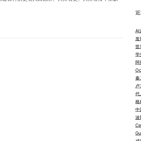
近
A
发
世
学
阿拉
Oc
秦
卢
代
格
中
波
Ce
Gu
咸