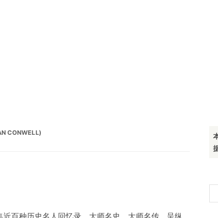
N CONWELL)
搜
索
汇集近百种历史名人回忆录、大师名史、大师名传，呈纵