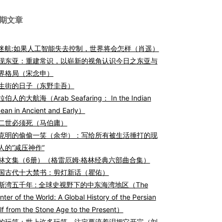
期文章
I迷航:如果人工智能失去控制，世界将会怎样（肖遥）
现东亚：重建常识，以崭新的视角认识今日之东亚与
界格局（宋念申）
生街的日子（东野圭吾）
伯人的大航海（Arab Seafaring： In the Indian
ean in Ancient and Early）
二世必须死（马伯庸）
克明的偷偷一笑（余华）：写给所有被生活捶打的现
人的“减压神作”
林文集（6册）（格雷厄姆·格林经典六部曲合集）
国古代十大禁书：剪灯新话（瞿佑）
斯湾五千年 : 全球史视野下的中东海湾地区（The
nter of the World: A Global History of the Persian
lf from the Stone Age to the Present）
的玩笑：世上许多玩笑，注定要流着泪把它开完（刘