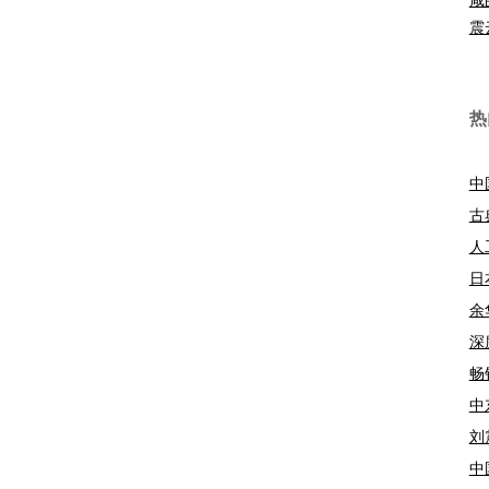
震
热
中
古
人
日
余
深
畅
中
刘
中