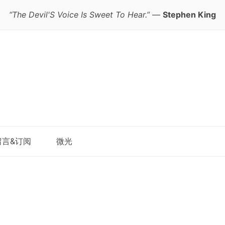
“The Devil'S Voice Is Sweet To Hear.”
—
Stephen King
跳
留言&订阅
微光
至
正
文