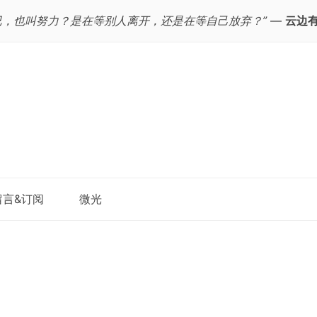
已，也叫努力？是在等别人离开，还是在等自己放弃？”
—
云边
跳
留言&订阅
微光
至
正
文