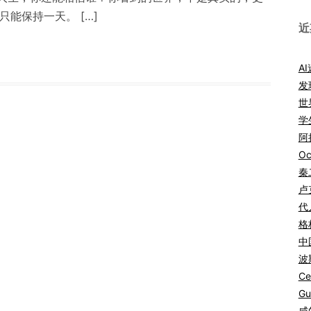
能保持一天。 […]
近
A
发
世
学
阿拉
Oc
秦
卢
代
格
中
波
Ce
Gu
咸