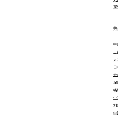
震
热
中
古
人
日
余
深
畅
中
刘
中