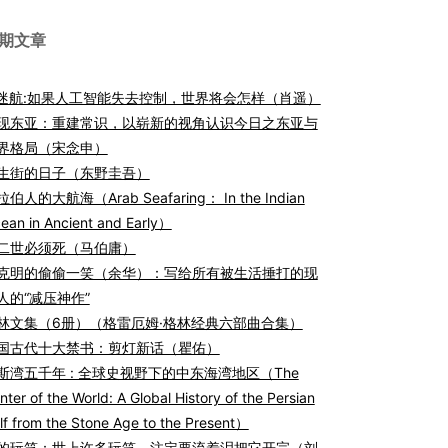
期文章
I迷航:如果人工智能失去控制，世界将会怎样（肖遥）
现东亚：重建常识，以崭新的视角认识今日之东亚与
界格局（宋念申）
生街的日子（东野圭吾）
伯人的大航海（Arab Seafaring： In the Indian
ean in Ancient and Early）
二世必须死（马伯庸）
克明的偷偷一笑（余华）：写给所有被生活捶打的现
人的“减压神作”
林文集（6册）（格雷厄姆·格林经典六部曲合集）
国古代十大禁书：剪灯新话（瞿佑）
斯湾五千年 : 全球史视野下的中东海湾地区（The
nter of the World: A Global History of the Persian
lf from the Stone Age to the Present）
的玩笑：世上许多玩笑，注定要流着泪把它开完（刘