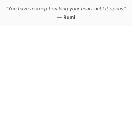
“You have to keep breaking your heart until it opens.”
—
Rumi