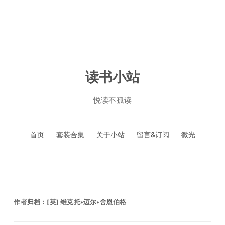
读书小站
悦读不孤读
跳
首页
套装合集
关于小站
留言&订阅
微光
至
正
文
作者归档：
[英] 维克托•迈尔•舍恩伯格