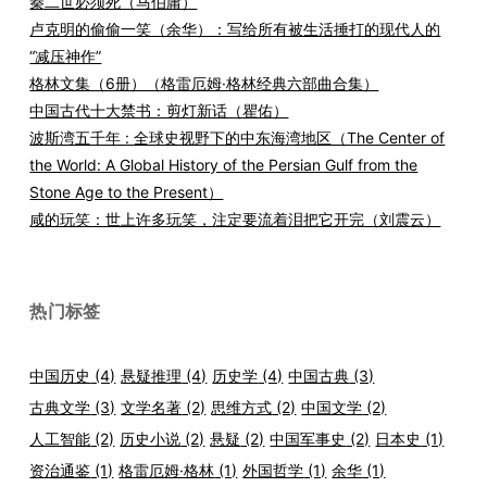
秦二世必须死（马伯庸）
卢克明的偷偷一笑（余华）：写给所有被生活捶打的现代人的
“减压神作”
格林文集（6册）（格雷厄姆·格林经典六部曲合集）
中国古代十大禁书：剪灯新话（瞿佑）
波斯湾五千年 : 全球史视野下的中东海湾地区（The Center of
the World: A Global History of the Persian Gulf from the
Stone Age to the Present）
咸的玩笑：世上许多玩笑，注定要流着泪把它开完（刘震云）
热门标签
中国历史
(4)
悬疑推理
(4)
历史学
(4)
中国古典
(3)
古典文学
(3)
文学名著
(2)
思维方式
(2)
中国文学
(2)
人工智能
(2)
历史小说
(2)
悬疑
(2)
中国军事史
(2)
日本史
(1)
资治通鉴
(1)
格雷厄姆·格林
(1)
外国哲学
(1)
余华
(1)