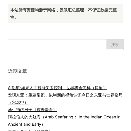
本站所有资源均源于网络，仅做汇总整理，不保证数据完整
性。
搜
索：
近期文章
AI迷航:如果人工智能失去控制，世界将会怎样（肖遥）
发现东亚：重建常识，以崭新的视角认识今日之东亚与世界格局
（宋念申）
学生街的日子（东野圭吾）
阿拉伯人的大航海（Arab Seafaring： In the Indian Ocean in
Ancient and Early）