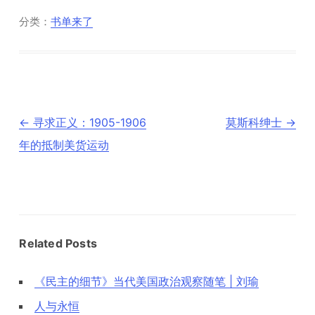
分类：
书单来了
文
←
寻求正义：1905-1906
莫斯科绅士
→
章
导
年的抵制美货运动
航
Related Posts
《民主的细节》当代美国政治观察随笔 | 刘瑜
人与永恒