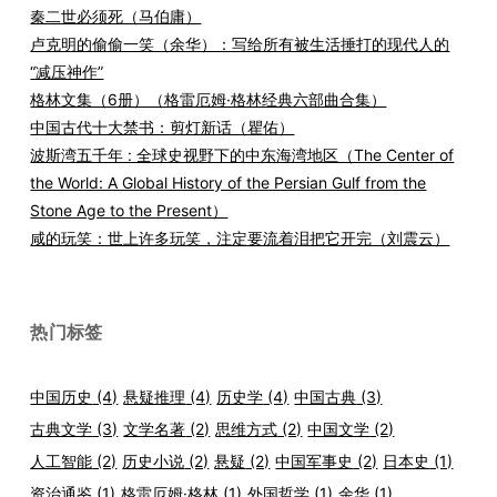
秦二世必须死（马伯庸）
卢克明的偷偷一笑（余华）：写给所有被生活捶打的现代人的
“减压神作”
格林文集（6册）（格雷厄姆·格林经典六部曲合集）
中国古代十大禁书：剪灯新话（瞿佑）
波斯湾五千年 : 全球史视野下的中东海湾地区（The Center of
the World: A Global History of the Persian Gulf from the
Stone Age to the Present）
咸的玩笑：世上许多玩笑，注定要流着泪把它开完（刘震云）
热门标签
中国历史
(4)
悬疑推理
(4)
历史学
(4)
中国古典
(3)
古典文学
(3)
文学名著
(2)
思维方式
(2)
中国文学
(2)
人工智能
(2)
历史小说
(2)
悬疑
(2)
中国军事史
(2)
日本史
(1)
资治通鉴
(1)
格雷厄姆·格林
(1)
外国哲学
(1)
余华
(1)