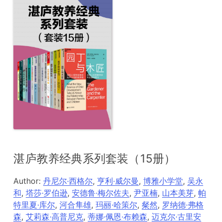
湛庐教养经典系列套装（15册）
Author:
丹尼尔·西格尔
,
亨利·威尔曼
,
博雅小学堂
,
吴永
和
,
塔莎·罗伯逊
,
安德鲁·梅尔佐夫
,
尹亚楠
,
山本美芽
,
帕
特里夏·库尔
,
河合隼雄
,
玛丽·哈策尔
,
粲然
,
罗纳德·弗格
森
,
艾莉森·高普尼克
,
蒂娜·佩恩·布赖森
,
迈克尔·古里安