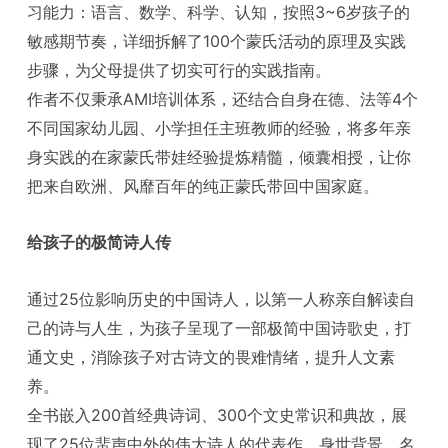
习能力：语言、数学、科学、认知，按照3~6岁孩子的
敏感期节奏，详细拆解了100个蒙氏活动的原理及实践
步骤，为父母提供了切实可行的实践指南。
作者不仅秉承AMI培训体系，还结合自身在德、法等4个
不同国家幼儿园、小学担任主班教师的经验，将多年亲
身实践的在家蒙氏带娃经验提炼精髓，倾囊相授，让你
把来自欧洲、风靡百年的纯正蒙氏带回中国家庭。
给孩子的极简诗人传
通过25位影响历史的中国诗人，以第一人称亲自解读自
己的诗与人生，为孩子呈现了一部极简中国诗歌史，打
通文史，消除孩子对古诗文的畏难情绪，提升人文素
养。
全书嵌入200首经典诗词、300个文史常识和典故，展
现了25位蜚声中外的伟大诗人的代表作、身世背景、名