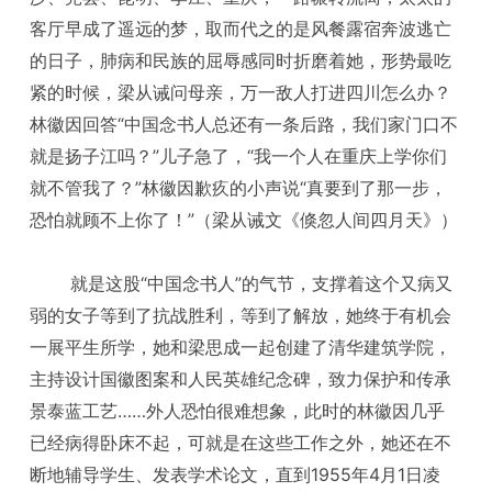
客厅早成了遥远的梦，取而代之的是风餐露宿奔波逃亡
的日子，肺病和民族的屈辱感同时折磨着她，形势最吃
紧的时候，梁从诫问母亲，万一敌人打进四川怎么办？
林徽因回答“中国念书人总还有一条后路，我们家门口不
就是扬子江吗？”儿子急了，“我一个人在重庆上学你们
就不管我了？”林徽因歉疚的小声说“真要到了那一步，
恐怕就顾不上你了！”（梁从诫文《倏忽人间四月天》）
就是这股“中国念书人”的气节，支撑着这个又病又
弱的女子等到了抗战胜利，等到了解放，她终于有机会
一展平生所学，她和梁思成一起创建了清华建筑学院，
主持设计国徽图案和人民英雄纪念碑，致力保护和传承
景泰蓝工艺……外人恐怕很难想象，此时的林徽因几乎
已经病得卧床不起，可就是在这些工作之外，她还在不
断地辅导学生、发表学术论文，直到1955年4月1日凌