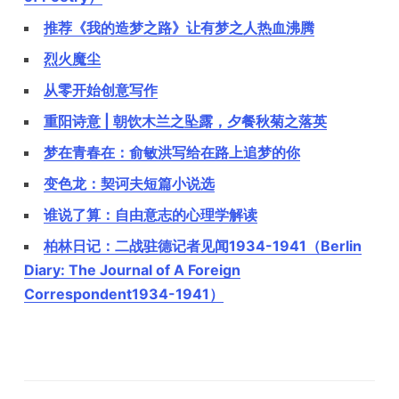
推荐《我的造梦之路》让有梦之人热血沸腾
烈火魔尘
从零开始创意写作
重阳诗意 | 朝饮木兰之坠露，夕餐秋菊之落英
梦在青春在：俞敏洪写给在路上追梦的你
变色龙：契诃夫短篇小说选
谁说了算：自由意志的心理学解读
柏林日记：二战驻德记者见闻1934-1941（Berlin
Diary: The Journal of A Foreign
Correspondent1934-1941）