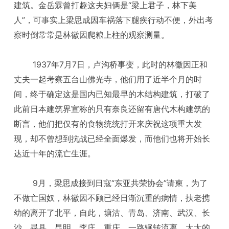
建筑。金岳霖曾打趣这夫妇俩是“梁上君子，林下美
人”，可事实上梁思成因车祸落下腿疾行动不便，外出考
察时倒常常是林徽因爬粮上柱的观察测量。
1937年7月7日，卢沟桥事变，此时的林徽因正和
丈夫一起考察五台山佛光寺，他们用了近半个月的时
间，终于确定这是国内已知最早的木结构建筑，打破了
此前日本建筑界宣称的只有奈良还留有唐代木构建筑的
断言，他们把仅有的食物统统打开来庆祝这项重大发
现，却不曾想到抗战已经全面爆发，而他们也将开始长
达近十年的流亡生涯。
9月，梁思成接到日寇“东亚共荣协会”请柬，为了
不做亡国奴，林徽因不顾已经日渐沉重的病情，扶老携
幼的离开了北平，自此，塘沽、青岛、济南、武汉、长
沙、晃县、昆明、李庄、重庆，一路辗转流离，太太的