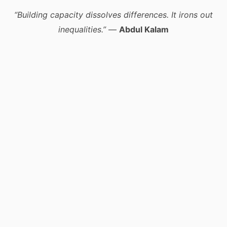
“Building capacity dissolves differences. It irons out
inequalities.”
—
Abdul Kalam