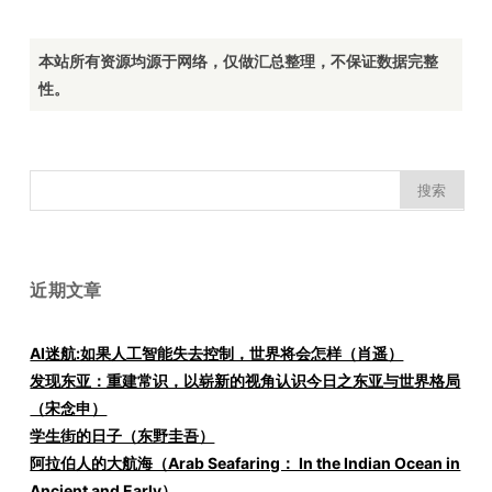
本站所有资源均源于网络，仅做汇总整理，不保证数据完整
性。
搜
索：
近期文章
AI迷航:如果人工智能失去控制，世界将会怎样（肖遥）
发现东亚：重建常识，以崭新的视角认识今日之东亚与世界格局
（宋念申）
学生街的日子（东野圭吾）
阿拉伯人的大航海（Arab Seafaring： In the Indian Ocean in
Ancient and Early）