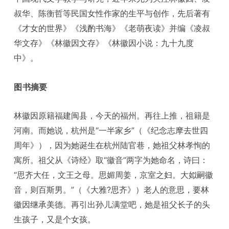
叔华、陈衡哲等民国女性作家的生平与创作，先后著有
《才女的世界》《浅酌书海》《老萌夜读》并编《凌叔
华文存》《林徽因文存》《林徽因小说：九十九度
中》。
图书摘要
林徽因原籍福建闽县，今天的福州。再往上推，祖籍是
河南。而她说，杭州是“一半家乡”（《纪念志摩去世四
周年》），因为她诞生在杭州陆官巷，她祖父林孝恂的
寓所。祖父从《诗经》取“徽音”两字为她命名，诗曰：
“思齐大任，文王之母。思媚周姜，京室之妇。大姒嗣徽
音，则百斯男。”（《大雅?思齐》）老人的意思，要林
徽因继承美德。再引出孙儿满堂吧，她是祖父长子的头
生孩子，又是个女孩。