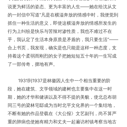
说更为鲜活的姿态、更为丰富的人生——她在给沈从文
的一封信中写道“凡是在横溢奔放的情感中时，我便觉到
抓住一种生活的意义，即使这横溢奔放的情感所发生的
行为上纠纷是快乐与苦辣对渗性质，我也不难过不在
乎，我认定了生活本身原质是矛盾的，我只要生活”——
合上书页，我发现，确实是也只能是这样一种态度，支
持着这个柔弱而刚烈的女子把她短短五十年的一生写成
了一部传奇，掷地有声。
1931到1937是林徽因人生中一个相当重要的阶
段，她在建筑、文学领域的建树也主要集中在这一时
期，她的才华和健谈以及不得不提的美貌，使北总布胡
同三号的梁林宅邸成为当时北平文化界的一个集结地，
不断有她的作品登载在《大公报》文艺副刊，尚不算严
重的肺病也使她有精力和丈夫一起遍访村镇考察当地古