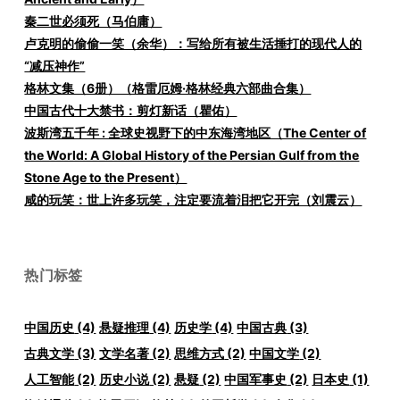
秦二世必须死（马伯庸）
卢克明的偷偷一笑（余华）：写给所有被生活捶打的现代人的
“减压神作”
格林文集（6册）（格雷厄姆·格林经典六部曲合集）
中国古代十大禁书：剪灯新话（瞿佑）
波斯湾五千年 : 全球史视野下的中东海湾地区（The Center of
the World: A Global History of the Persian Gulf from the
Stone Age to the Present）
咸的玩笑：世上许多玩笑，注定要流着泪把它开完（刘震云）
热门标签
中国历史
(4)
悬疑推理
(4)
历史学
(4)
中国古典
(3)
古典文学
(3)
文学名著
(2)
思维方式
(2)
中国文学
(2)
人工智能
(2)
历史小说
(2)
悬疑
(2)
中国军事史
(2)
日本史
(1)