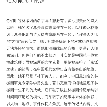
莲灯微光里的梦
你们听过林徽因的名字吗？想必有，多亏那美丽的诗人
恋歌，她的名字总是跟徐志摩连在一起。以往谈及林徽
因，总是把她与诗人徐志摩联系在一起，也许是因为徐
的“才情”远远盖过于她，抑或是徐留下的对林始终那抹
无法释怀的情愫。而她那清丽端庄的容貌，更是让人印
象深刻。但你们可能不太知道，其实她是中国第一位女
性建筑师；而她深厚的文学素养，更使她赢得了「京派
之魂」的封号，在中国现代文学史占有极突出的地位。
因此，她不只是「林下美人」。如今，中国最知名的林
徽因研究专家陈学勇先生，著书完整而详细地呈现了林
徽因一生不凡的成就。它打破了以往林徽因传记单纯以
时间顺序记述的模式，而采取了如纪事本末体的体裁，
以人物、地点、事件作切入角度。这部传记从内容、文