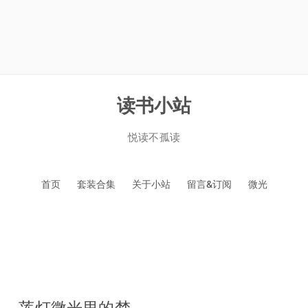
读书小站
悦读不孤读
跳
首页
套装合集
关于小站
留言&订阅
微光
至
正
文