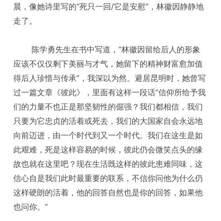
晨，像她诗里写的“死只一回/它是安慰”，林徽因静静地
走了。
陈学勇先生在书中写道，“林徽因留给后人的形象
应该不仅仅剩下美丽与才气，她留下的精神财富愈加值
得后人珍惜与传承”，我深以为然。避居昆明时，她曾写
过一篇文章《彼此》，里面有这样一段话“信仰所给予我
们的力量不也正是那坚韧性的倔强？我们都相信，我们
只要为它忠贞的活着或死去，我们的大国家自会永远地
向前迈进，由一个时代到又一个时代。我们在这生是如
此艰难，死是这样容易的时候，彼此仍会微笑点头的缘
故也就在这里吧？现在生活既这样的彼此患难同味，这
信心自是我们此时最重要的联系，不信你问他为什么仍
这样硬朗的活着，他的回答自然也是你的回答，如果他
也问你。”