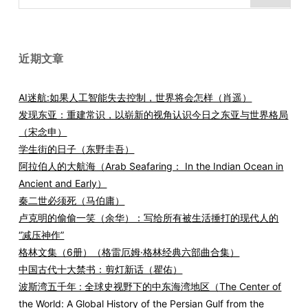
索：
近期文章
AI迷航:如果人工智能失去控制，世界将会怎样（肖遥）
发现东亚：重建常识，以崭新的视角认识今日之东亚与世界格局
（宋念申）
学生街的日子（东野圭吾）
阿拉伯人的大航海（Arab Seafaring： In the Indian Ocean in
Ancient and Early）
秦二世必须死（马伯庸）
卢克明的偷偷一笑（余华）：写给所有被生活捶打的现代人的
“减压神作”
格林文集（6册）（格雷厄姆·格林经典六部曲合集）
中国古代十大禁书：剪灯新话（瞿佑）
波斯湾五千年 : 全球史视野下的中东海湾地区（The Center of
the World: A Global History of the Persian Gulf from the