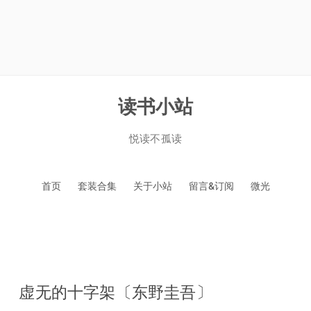
读书小站
悦读不孤读
跳
首页
套装合集
关于小站
留言&订阅
微光
至
正
文
虚无的十字架〔东野圭吾〕