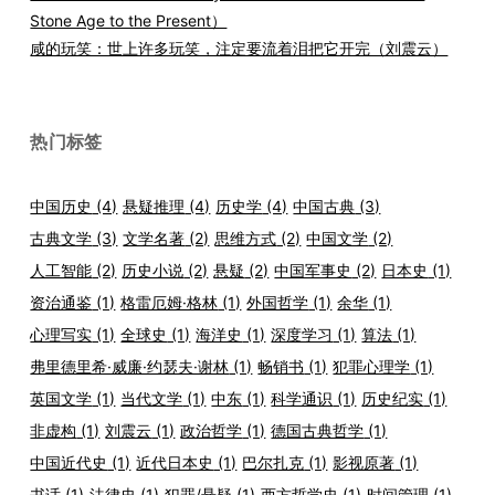
Stone Age to the Present）
咸的玩笑：世上许多玩笑，注定要流着泪把它开完（刘震云）
热门标签
中国历史
(4)
悬疑推理
(4)
历史学
(4)
中国古典
(3)
古典文学
(3)
文学名著
(2)
思维方式
(2)
中国文学
(2)
人工智能
(2)
历史小说
(2)
悬疑
(2)
中国军事史
(2)
日本史
(1)
资治通鉴
(1)
格雷厄姆·格林
(1)
外国哲学
(1)
余华
(1)
心理写实
(1)
全球史
(1)
海洋史
(1)
深度学习
(1)
算法
(1)
弗里德里希·威廉·约瑟夫·谢林
(1)
畅销书
(1)
犯罪心理学
(1)
英国文学
(1)
当代文学
(1)
中东
(1)
科学通识
(1)
历史纪实
(1)
非虚构
(1)
刘震云
(1)
政治哲学
(1)
德国古典哲学
(1)
中国近代史
(1)
近代日本史
(1)
巴尔扎克
(1)
影视原著
(1)
书话
(1)
法律史
(1)
犯罪/悬疑
(1)
西方哲学史
(1)
时间管理
(1)