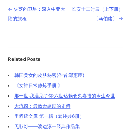
文
←
失落的卫星：深入中亚大
长安十二时辰（上下册）
章
导
陆的旅程
〔马伯庸〕
→
航
Related Posts
韩国美女的皮肤秘密(作者:郑惠臣)
《女神日常修炼手册 》
那一世,我遇见了你:六世达赖仓央嘉措的今生今世
大流感：最致命瘟疫的史诗
里程碑文库 第一辑（套装共6册）
无影灯——渡边淳一经典作品集