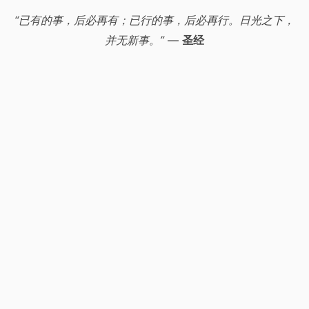
“已有的事，后必再有；已行的事，后必再行。日光之下，
并无新事。”
—
圣经