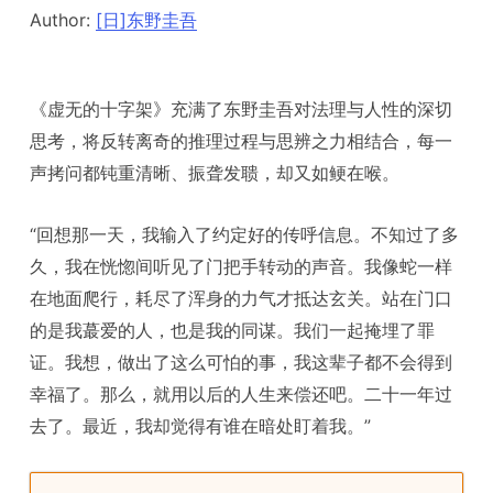
Author:
[日]东野圭吾
《虚无的十字架》充满了东野圭吾对法理与人性的深切
思考，将反转离奇的推理过程与思辨之力相结合，每一
声拷问都钝重清晰、振聋发聩，却又如鲠在喉。
“回想那一天，我输入了约定好的传呼信息。不知过了多
久，我在恍惚间听见了门把手转动的声音。我像蛇一样
在地面爬行，耗尽了浑身的力气才抵达玄关。站在门口
的是我蕞爱的人，也是我的同谋。我们一起掩埋了罪
证。我想，做出了这么可怕的事，我这辈子都不会得到
幸福了。那么，就用以后的人生来偿还吧。二十一年过
去了。最近，我却觉得有谁在暗处盯着我。”