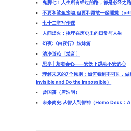
鬼脚七！人生所有经过的路，都是必经之
不要和鲨鱼接吻,但要和勇敢一起睡觉（pdf
七十二堂写作课
人间烟火：掩埋在历史里的日常与人生
幻夜:《白夜行》姊妹篇
清净道论〔觉音〕
思享 | 茶者会心——安抚下躁动不安的心
理解未来的7个原则：如何看到不可见，做到不可能（F
Invisible and Do the Impossible）
曾国藩（唐浩明）
未来简史:从智人到智神（Homo Deus：A Bri