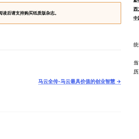
西
阅读后请支持购买纸质版杂志。
中
统
当
历
马云全传-马云最具价值的创业智慧
→