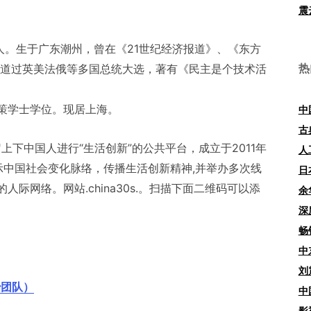
震
人。生于广东潮州，曾在《21世纪经济报道》、《东方
热
报道过英美法俄等多国总统大选，著有《民主是个技术活
策学士学位。现居上海。
中
古
岁上下中国人进行“生活创新”的公共平台，成立于2011年
人
示中国社会变化脉络，传播生活创新精神,并举办多次线
日
际网络。网站.china30s.。扫描下面二维码可以添
余
深
畅
中
刘
治团队）
中
影