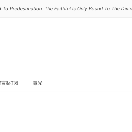
 To Predestination. The Faithful Is Only Bound To The Divin
跳
留言&订阅
微光
至
正
文