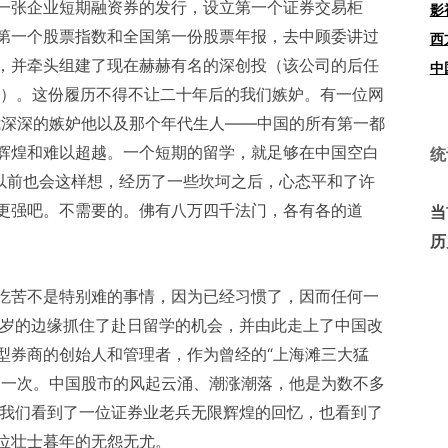
一张企业短期融资券的发行，设立第一个证券交易柜
影
第一个股票指数和全国第一份股票年报，去中顾委讲过
西
，并牵头组建了现在赫赫有名的深创投（该公司的后任
中
人物）。这份履历不得不让二十年后的我们嫉妒。有一位网
我深深的嫉妒他以及那个年代生人——中国的所有第一都
辉煌和难以超越。一个短期的留学，就足够在中国空白
统
“以前也会这样想，经历了一些坎坷之后，心态平和了许
更强吧。不需要的。佛有八万四千法门，各有各的道
当
历
吃苦不是特别难的事情，因为已经习惯了，因而任何一
5岁的边缘抓住了赴日留学的机会，并由此走上了中国改
型券商的创始人和管理者，作为曾经的“上海滩三大猛
第一次。中国股市的风起云涌、潮涨潮落，他是为数不多
，我们看到了一位证券业老兵无限辉煌的回忆，也看到了
位壮士暮年的无怨无尤。