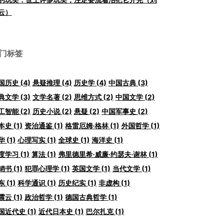
云）
门标签
国历史
(4)
悬疑推理
(4)
历史学
(4)
中国古典
(3)
典文学
(3)
文学名著
(2)
思维方式
(2)
中国文学
(2)
工智能
(2)
历史小说
(2)
悬疑
(2)
中国军事史
(2)
本史
(1)
资治通鉴
(1)
格雷厄姆·格林
(1)
外国哲学
(1)
华
(1)
心理写实
(1)
全球史
(1)
海洋史
(1)
度学习
(1)
算法
(1)
弗里德里希·威廉·约瑟夫·谢林
(1)
销书
(1)
犯罪心理学
(1)
英国文学
(1)
当代文学
(1)
东
(1)
科学通识
(1)
历史纪实
(1)
非虚构
(1)
震云
(1)
政治哲学
(1)
德国古典哲学
(1)
国近代史
(1)
近代日本史
(1)
巴尔扎克
(1)