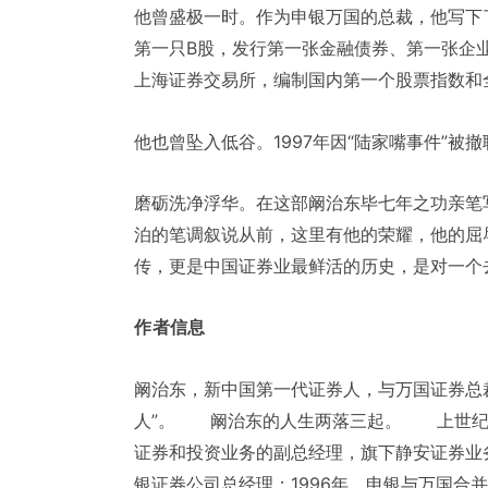
他曾盛极一时。作为申银万国的总裁，他写下
第一只B股，发行第一张金融债券、第一张企
上海证券交易所，编制国内第一个股票指数和
他也曾坠入低谷。1997年因“陆家嘴事件”被
磨砺洗净浮华。在这部阚治东毕七年之功亲笔
泊的笔调叙说从前，这里有他的荣耀，他的屈
传，更是中国证券业最鲜活的历史，是对一个
作者信息
阚治东，新中国第一代证券人，与万国证券总
人”。 阚治东的人生两落三起。 上世纪8
证券和投资业务的副总经理，旗下静安证券业务
银证券公司总经理；1996年，申银与万国合