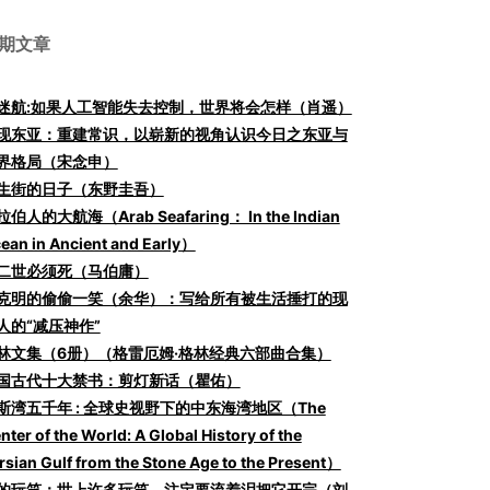
期文章
I迷航:如果人工智能失去控制，世界将会怎样（肖遥）
现东亚：重建常识，以崭新的视角认识今日之东亚与
界格局（宋念申）
生街的日子（东野圭吾）
伯人的大航海（Arab Seafaring： In the Indian
ean in Ancient and Early）
二世必须死（马伯庸）
克明的偷偷一笑（余华）：写给所有被生活捶打的现
人的“减压神作”
林文集（6册）（格雷厄姆·格林经典六部曲合集）
国古代十大禁书：剪灯新话（瞿佑）
斯湾五千年 : 全球史视野下的中东海湾地区（The
nter of the World: A Global History of the
rsian Gulf from the Stone Age to the Present）
的玩笑：世上许多玩笑，注定要流着泪把它开完（刘