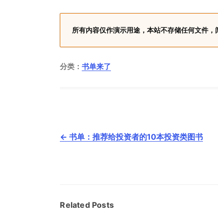
所有内容仅作演示用途，本站不存储任何文件，
分类：
书单来了
文
←
书单：推荐给投资者的10本投资类图书
章
导
航
Related Posts