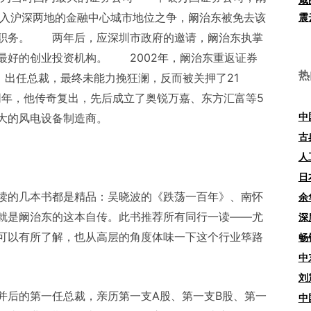
卷入沪深两地的金融中心城市地位之争，阚治东被免去该
震
切职务。 两年后，应深圳市政府的邀请，阚治东执掌
最好的创业投资机构。 2002年，阚治东重返证券
热
，出任总裁，最终未能力挽狂澜，反而被关押了21
同年，他传奇复出，先后成立了奥锐万嘉、东方汇富等5
中
大的风电设备制造商。
古
人
日
读的几本书都是精品：吴晓波的《跌荡一百年》、南怀
余
就是阚治东的这本自传。此书推荐所有同行一读——尤
深
可以有所了解，也从高层的角度体味一下这个行业筚路
畅
中
刘
并后的第一任总裁，亲历第一支A股、第一支B股、第一
中