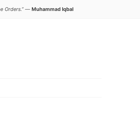
e Orders.”
—
Muhammad Iqbal