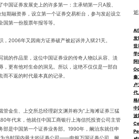
了中国证券发展史上的许多第一：主承销第一只A股、
近
业短期融资券，设立第一个证券交易柜台，参与发起设立
全国第一份股票年报等等。
A
发
撤职，2006年又因南方证券破产被起诉并入狱21天。
世
学
写就的作品里，这位中国证券业的传奇人物以从容、淡
阿拉
辱，更有他对生命的洞见。所以，这绝不仅仅是一部自
Oc
去而不返的时代最本真的记录。
秦
卢
代
格
中
裁管金生、上交所总经理尉文渊并称为“上海滩证券三猛
波
0年代末，他就任中国工商银行上海信托投资公司主管
Ce
部是中国第一个证券业务部。1990年，阚治东就任申
Pe
并为当时国内最大的证券公司——申银万国证券公司，阚
咸