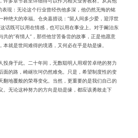
，许多章节甚至详细得可以作为相关业务教材。从其他
”的表现：无论这个行业曾经伤他多深，他仍然无悔的铭
一种绝大的幸福。仓央嘉措说：“留人间多少爱，迎浮世
”这话既可以用在情感，也可以用在事业上。对于阚治东
与共的“有情人”，那些他甘苦备尝的故事，正是他愿意
，本就是世间难得的境遇，又何必在乎是劫是缘。
人投身于此。二十年间，无数聪明人用艰苦卓绝的努力
后面的路，崎岖坎坷仍然难免。只是，希望制度性的变
天翻地覆般的荣辱变化。当然，更重要的是我们自己的
义。无论这种努力的方向是劫是缘，都应该勇敢走下