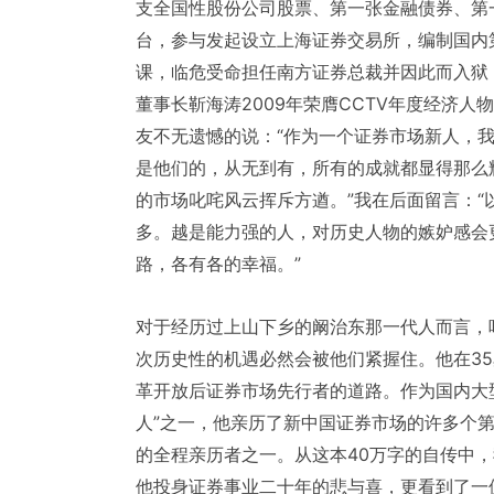
支全国性股份公司股票、第一张金融债券、第
台，参与发起设立上海证券交易所，编制国内
课，临危受命担任南方证券总裁并因此而入狱
董事长靳海涛2009年荣膺CCTV年度经济
友不无遗憾的说：“作为一个证券市场新人，
是他们的，从无到有，所有的成就都显得那么
的市场叱咤风云挥斥方遒。”我在后面留言：
多。越是能力强的人，对历史人物的嫉妒感会
路，各有各的幸福。”
对于经历过上山下乡的阚治东那一代人而言，
次历史性的机遇必然会被他们紧握住。他在3
革开放后证券市场先行者的道路。作为国内大
人”之一，他亲历了新中国证券市场的许多个
的全程亲历者之一。从这本40万字的自传中
他投身证券事业二十年的悲与喜，更看到了一