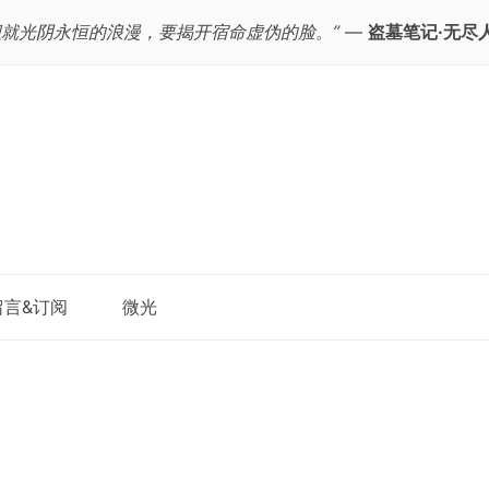
织就光阴永恒的浪漫，要揭开宿命虚伪的脸。”
—
盗墓笔记·无尽
跳
留言&订阅
微光
至
正
文