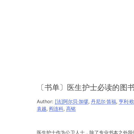
〔书单〕医生护士必读的图书
Author:
[法]阿尔贝·加缪
,
丹尼尔·笛福
,
亨利·
袁越
,
阎连科
,
高铭
医生护士作为公卫人士，除了专业书本之外我