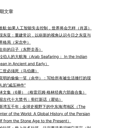
期文章
I迷航:如果人工智能失去控制，世界将会怎样（肖遥）
现东亚：重建常识，以崭新的视角认识今日之东亚与
界格局（宋念申）
生街的日子（东野圭吾）
伯人的大航海（Arab Seafaring： In the Indian
ean in Ancient and Early）
二世必须死（马伯庸）
克明的偷偷一笑（余华）：写给所有被生活捶打的现
人的“减压神作”
林文集（6册）（格雷厄姆·格林经典六部曲合集）
国古代十大禁书：剪灯新话（瞿佑）
斯湾五千年 : 全球史视野下的中东海湾地区（The
nter of the World: A Global History of the Persian
lf from the Stone Age to the Present）
的玩笑：世上许多玩笑，注定要流着泪把它开完（刘