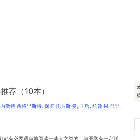
推荐（10本）
欧内斯特·西格里斯特
,
保罗·托马斯·曼
,
王哲
,
约翰·M·巴里
,
搜
索
们都有必要适当地阅读一些人文类的、与医学有一定联