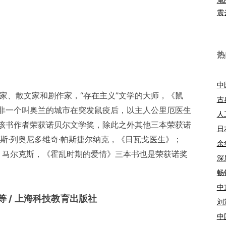
震
热
中
家、散文家和剧作家，“存在主义”文学的大师，《鼠
古
非一个叫奥兰的城市在突发鼠疫后，以主人公里厄医生
人
该书作者荣获诺贝尔文学奖，除此之外其他三本荣获诺
日
利斯·列奥尼多维奇·帕斯捷尔纳克，《日瓦戈医生》；
余
2年，马尔克斯，《霍乱时期的爱情》三本书也是荣获诺奖
深
畅
中
扬等 / 上海科技教育出版社
刘
中