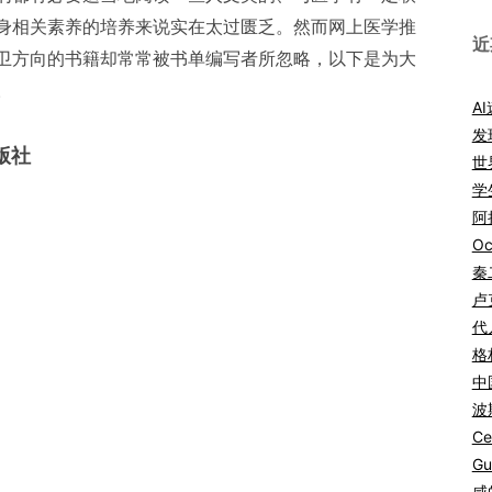
身相关素养的培养来说实在太过匮乏。然而网上医学推
近
卫方向的书籍却常常被书单编写者所忽略，以下是为大
。
A
发
版社
世
学
阿拉
Oc
秦
卢
代
格
中
波
Ce
Gu
咸