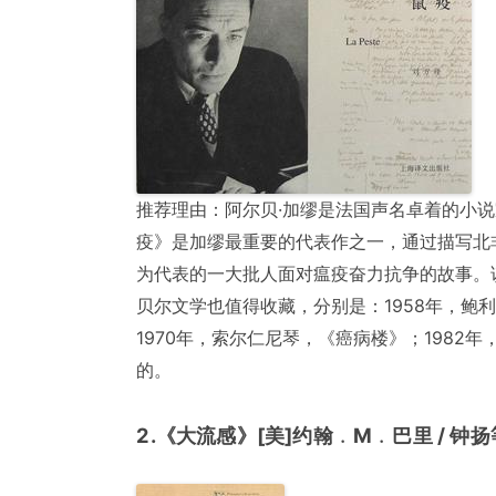
推荐理由：阿尔贝·加缪是法国声名卓着的小说
疫》是加缪最重要的代表作之一，通过描写北
为代表的一大批人面对瘟疫奋力抗争的故事。
贝尔文学也值得收藏，分别是：1958年，鲍
1970年，索尔仁尼琴，《癌病楼》；198
的。
2.《大流感》[美]约翰﹒M﹒巴里 / 钟