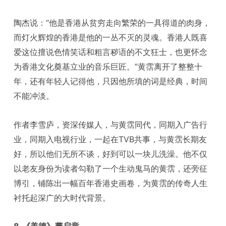
陶杰说：“他是香港从贫穷走向繁荣的一具得道的肉身，
而灯火辉煌的香港是他的一丛不灭的灵魂。香港人既喜
爱这位擅说色情笑话和粗言秽语的不文狂士，也更怀念
为香港文化奠基立业的音乐巨匠。”黄霑离开了整整十
年，还有年轻人记得他，只因他所填的词是经典，时间
不能冲淡。
作者李雪庐，资深传媒人，与黄霑同代，同期入广告行
业，同期入电视行业，一起在TVB共事，与黄霑长期友
好，所以他们无所不谈，好到可以一块儿洗澡。他不仅
以老友身份为读者勾勒了一个生动鬼马的黄霑，还旁征
博引，铺陈出一幅百年香港史画卷，为黄霑的传奇人生
衬托起深广的大时代背景。