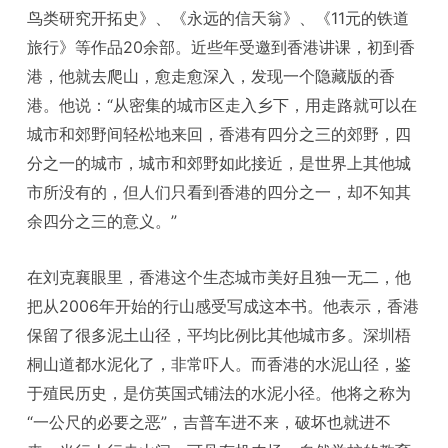
鸟类研究开拓史》、《永远的信天翁》、《11元的铁道
旅行》等作品20余部。近些年受邀到香港讲课，初到香
港，他就去爬山，愈走愈深入，发现一个隐藏版的香
港。他说：“从密集的城市区走入乡下，用走路就可以在
城市和郊野间轻松地来回，香港有四分之三的郊野，四
分之一的城市，城市和郊野如此接近，是世界上其他城
市所没有的，但人们只看到香港的四分之一，却不知其
余四分之三的意义。”
在刘克襄眼里，香港这个生态城市美好且独一无二，他
把从2006年开始的行山感受写成这本书。他表示，香港
保留了很多泥土山径，平均比例比其他城市多。深圳梧
桐山道都水泥化了，非常吓人。而香港的水泥山径，鉴
于殖民历史，是仿英国式铺法的水泥小径。他将之称为
“一公尺的必要之恶”，吉普车进不来，破坏也就进不