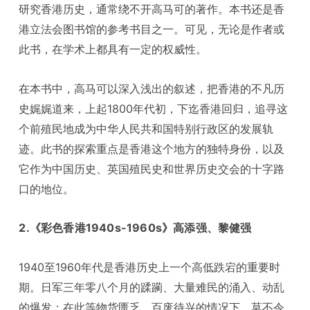
研究香港历史，通常绕不开高马可的著作。本书还是香
港立法会图书馆的参考书目之一。可见，无论是作者或
此书，在学术上都具有一定的权威性。
在本书中，高马可以深入浅出的叙述，把香港的不凡历
史娓娓道来，上起1800年代初，下迄香港回归，追寻这
个前殖民地成为中华人民共和国特别行政区的发展轨
迹。此书的探索重点是香港这个地方的独特身份，以及
它作为中国历史、英国殖民史和世界历史交会的十字路
口的地位。
2.《彩色香港1940s-1960s》高添强、黎健强
1940至1960年代是香港历史上一个高低跌宕的重要时
期。日军三年零八个月的蹂躏、大量难民的涌入、动乱
的爆发；在此等物货匮乏、百废待兴的情况下，莫不令