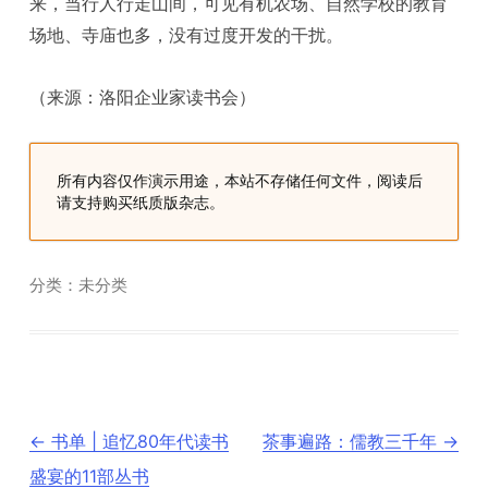
来，当行人行走山间，可见有机农场、自然学校的教育
场地、寺庙也多，没有过度开发的干扰。
（来源：洛阳企业家读书会）
所有内容仅作演示用途，本站不存储任何文件，阅读后
请支持购买纸质版杂志。
分类：未分类
文
←
书单 | 追忆80年代读书
茶事遍路：儒教三千年
→
章
导
盛宴的11部丛书