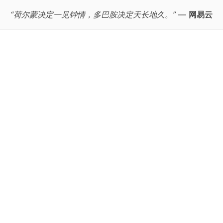
“荷尔蒙决定一见钟情，多巴胺决定天长地久。”
—
网易云