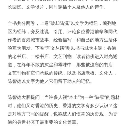
长回忆、文学谈片，同时穿插个人及他人的诗作。
全书共分两卷，上卷“破却陆沉”以文学为枢纽，编列地
区为经纬，旁及述说、引用、评论多位香港前辈和同代
作者的香港城市故事、经验描写，和自己的地方生活体
验互为阐发。下卷“艺文丛谈”则以书与城为主调：香港
的老书店、二楼书店、文艺刊物，读者彷佛进入时光隧
道，在终年不散的灰尘和霉味中，那些被遗忘的书店、
文艺刊物和它们承载的传统，以及书店老板、文化人，
陈智德以文字为他／它们留下动人的记忆。
陈智德大胆提问：当许多人视“本土”为一种“狭窄”的题材
时，他们又对香港的历史、香港的文学有多少认识？这
是对地方书写的提醒，也戳破人们惯常的历史观，为香
港的身世补充了最重要的文化篇章。