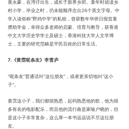
黄永豪，在湾仔出生，成长于新界乡郊。童年时就读乡
村小学，毕业之时，仍未能顺序念出26个英文字母。中
学入读俗称“野鸡中学”的私校，曾获数年华侨日报贫童
奬助学金，幸得众多老师的启蒙、培育与教导，获香港
中文大学历史学学士及硕士，香港科技大学人文学博
士，主要的研究范畴是平民百姓的日常生活。
7.《黄霑呢条友》李雪庐
“呢条友”普通话叫“这位朋友”，或者更亲切地叫“这小
子”。
黄霑这小子，我们都很熟悉，起码熟悉他的歌，他为很
多有名的电影配乐，而且他的流行曲是家喻户晓的，但
是这小子非常复杂，这么厚一本书远远说不尽这位朋
友。