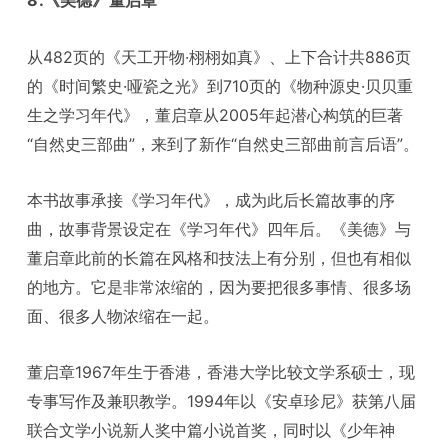
8.《美德》董启章
从482页的《天工开物·栩栩如真》、上下合计共886页
的《时间繁史·哑瓷之光》到710页的《物种源史·贝贝重
生之学习年代》，董启章从2005年起潜心构筑的巨著
“自然史三部曲”，来到了新作“自然史三部曲前言后语”。
本书故事承接《学习年代》，成为此后长篇故事的序
曲，故事背景设定在《学习年代》四年后。《美德》与
董启章此前的长篇在风格和技法上有分别，但也有相似
的地方。它是非常浓缩的，因为要把很多事情、很多场
面、很多人物浓缩在一起。
董启章1967年生于香港，香港大学比较文学系硕士，现
专事写作及兼职教学。1994年以《安卓珍尼》获第八届
联合文学小说新人奖中篇小说首奖，同时以《少年神