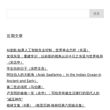
搜
索：
近期文章
AI迷航:如果人工智能失去控制，世界将会怎样（肖遥）
发现东亚：重建常识，以崭新的视角认识今日之东亚与世界格局
（宋念申）
学生街的日子（东野圭吾）
阿拉伯人的大航海（Arab Seafaring： In the Indian Ocean in
Ancient and Early）
秦二世必须死（马伯庸）
卢克明的偷偷一笑（余华）：写给所有被生活捶打的现代人的
“减压神作”
格林文集（6册）（格雷厄姆·格林经典六部曲合集）