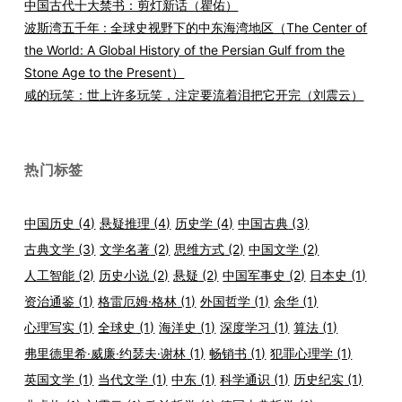
中国古代十大禁书：剪灯新话（瞿佑）
波斯湾五千年 : 全球史视野下的中东海湾地区（The Center of
the World: A Global History of the Persian Gulf from the
Stone Age to the Present）
咸的玩笑：世上许多玩笑，注定要流着泪把它开完（刘震云）
热门标签
中国历史
(4)
悬疑推理
(4)
历史学
(4)
中国古典
(3)
古典文学
(3)
文学名著
(2)
思维方式
(2)
中国文学
(2)
人工智能
(2)
历史小说
(2)
悬疑
(2)
中国军事史
(2)
日本史
(1)
资治通鉴
(1)
格雷厄姆·格林
(1)
外国哲学
(1)
余华
(1)
心理写实
(1)
全球史
(1)
海洋史
(1)
深度学习
(1)
算法
(1)
弗里德里希·威廉·约瑟夫·谢林
(1)
畅销书
(1)
犯罪心理学
(1)
英国文学
(1)
当代文学
(1)
中东
(1)
科学通识
(1)
历史纪实
(1)