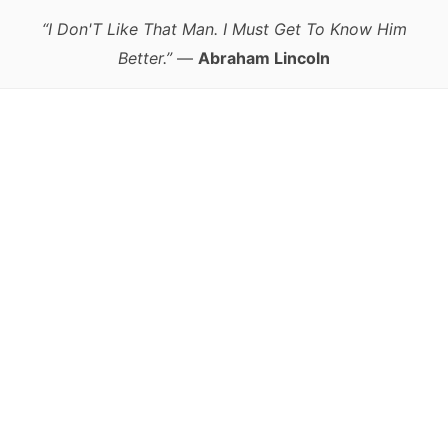
“I Don'T Like That Man. I Must Get To Know Him
Better.”
—
Abraham Lincoln