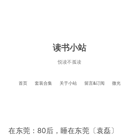
读书小站
悦读不孤读
跳
首页
套装合集
关于小站
留言&订阅
微光
至
正
文
在东莞：80后，睡在东莞〔袁磊〕