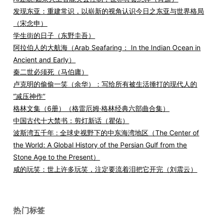
发现东亚：重建常识，以崭新的视角认识今日之东亚与世界格局
（宋念申）
学生街的日子（东野圭吾）
阿拉伯人的大航海（Arab Seafaring： In the Indian Ocean in
Ancient and Early）
秦二世必须死（马伯庸）
卢克明的偷偷一笑（余华）：写给所有被生活捶打的现代人的
“减压神作”
格林文集（6册）（格雷厄姆·格林经典六部曲合集）
中国古代十大禁书：剪灯新话（瞿佑）
波斯湾五千年 : 全球史视野下的中东海湾地区（The Center of
the World: A Global History of the Persian Gulf from the
Stone Age to the Present）
咸的玩笑：世上许多玩笑，注定要流着泪把它开完（刘震云）
热门标签