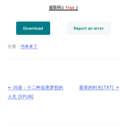
提取码:(
1iqa
)
Download
Report an error
分类：
书单来了
文
←
问道：十二种追逐梦想的
最美的时光[TXT]
→
章
导
人生 [EPUB]
航