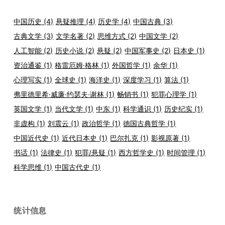
中国历史
(4)
悬疑推理
(4)
历史学
(4)
中国古典
(3)
古典文学
(3)
文学名著
(2)
思维方式
(2)
中国文学
(2)
人工智能
(2)
历史小说
(2)
悬疑
(2)
中国军事史
(2)
日本史
(1)
资治通鉴
(1)
格雷厄姆·格林
(1)
外国哲学
(1)
余华
(1)
心理写实
(1)
全球史
(1)
海洋史
(1)
深度学习
(1)
算法
(1)
弗里德里希·威廉·约瑟夫·谢林
(1)
畅销书
(1)
犯罪心理学
(1)
英国文学
(1)
当代文学
(1)
中东
(1)
科学通识
(1)
历史纪实
(1)
非虚构
(1)
刘震云
(1)
政治哲学
(1)
德国古典哲学
(1)
中国近代史
(1)
近代日本史
(1)
巴尔扎克
(1)
影视原著
(1)
书话
(1)
法律史
(1)
犯罪/悬疑
(1)
西方哲学史
(1)
时间管理
(1)
科学思维
(1)
中国古代史
(1)
统计信息