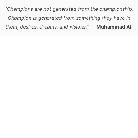
“Champions are not generated from the championship.
Champion is generated from something they have in
them, desires, dreams, and visions.”
—
Muhammad Ali