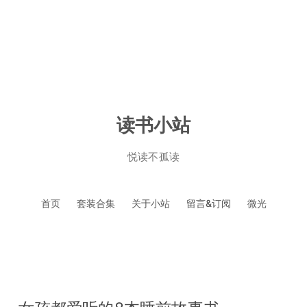
读书小站
悦读不孤读
跳
首页
套装合集
关于小站
留言&订阅
微光
至
正
文