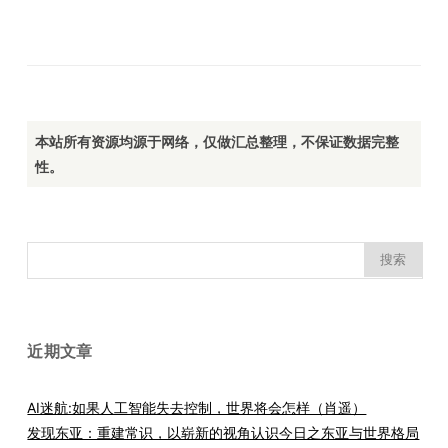
本站所有资源均源于网络，仅做汇总整理，不保证数据完整
性。
搜
索：
近期文章
AI迷航:如果人工智能失去控制，世界将会怎样（肖遥）
发现东亚：重建常识，以崭新的视角认识今日之东亚与世界格局