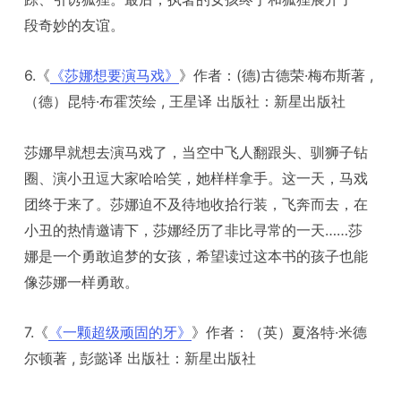
段奇妙的友谊。
6.《
《莎娜想要演马戏》
》作者：(德)古德荣·梅布斯著 ,
（德）昆特·布霍茨绘 , 王星译 出版社：新星出版社
莎娜早就想去演马戏了，当空中飞人翻跟头、驯狮子钻
圈、演小丑逗大家哈哈笑，她样样拿手。这一天，马戏
团终于来了。莎娜迫不及待地收拾行装，飞奔而去，在
小丑的热情邀请下，莎娜经历了非比寻常的一天……莎
娜是一个勇敢追梦的女孩，希望读过这本书的孩子也能
像莎娜一样勇敢。
7.《
《一颗超级顽固的牙》
》作者：（英）夏洛特·米德
尔顿著 , 彭懿译 出版社：新星出版社