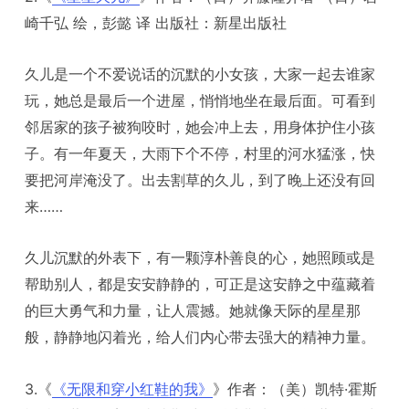
崎千弘 绘，彭懿 译 出版社：新星出版社
久儿是一个不爱说话的沉默的小女孩，大家一起去谁家
玩，她总是最后一个进屋，悄悄地坐在最后面。可看到
邻居家的孩子被狗咬时，她会冲上去，用身体护住小孩
子。有一年夏天，大雨下个不停，村里的河水猛涨，快
要把河岸淹没了。出去割草的久儿，到了晚上还没有回
来……
久儿沉默的外表下，有一颗淳朴善良的心，她照顾或是
帮助别人，都是安安静静的，可正是这安静之中蕴藏着
的巨大勇气和力量，让人震撼。她就像天际的星星那
般，静静地闪着光，给人们内心带去强大的精神力量。
3.《
《无限和穿小红鞋的我》
》作者：（美）凯特·霍斯