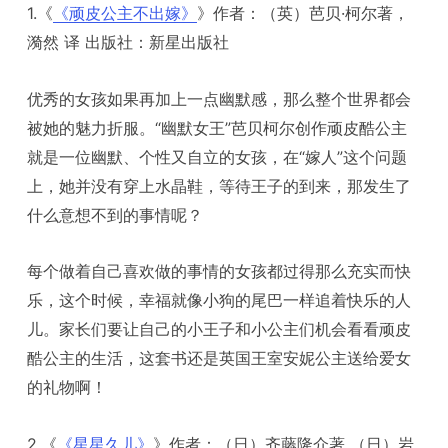
1.《
《顽皮公主不出嫁》
》作者：（英）芭贝·柯尔著，
漪然 译 出版社：新星出版社
优秀的女孩如果再加上一点幽默感，那么整个世界都会
被她的魅力折服。“幽默女王”芭贝柯尔创作顽皮酷公主
就是一位幽默、个性又自立的女孩，在“嫁人”这个问题
上，她并没有穿上水晶鞋，等待王子的到来，那发生了
什么意想不到的事情呢？
每个做着自己喜欢做的事情的女孩都过得那么充实而快
乐，这个时候，幸福就像小狗的尾巴一样追着快乐的人
儿。家长们要让自己的小王子和小公主们机会看看顽皮
酷公主的生活，这套书还是英国王室安妮公主送给爱女
的礼物啊！
2.《
《星星久儿》
》作者：（日）齐藤隆介著 （日）岩