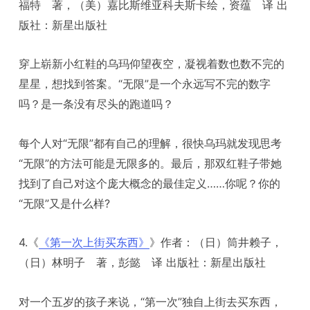
福特 著，（美）嘉比斯维亚科夫斯卡绘，资蕴 译 出
版社：新星出版社
穿上崭新小红鞋的乌玛仰望夜空，凝视着数也数不完的
星星，想找到答案。“无限”是一个永远写不完的数字
吗？是一条没有尽头的跑道吗？
每个人对“无限”都有自己的理解，很快乌玛就发现思考
“无限”的方法可能是无限多的。最后，那双红鞋子带她
找到了自己对这个庞大概念的最佳定义……你呢？你的
“无限”又是什么样?
4.《
《第一次上街买东西》
》作者：（日）筒井赖子，
（日）林明子 著，彭懿 译 出版社：新星出版社
对一个五岁的孩子来说，“第一次”独自上街去买东西，