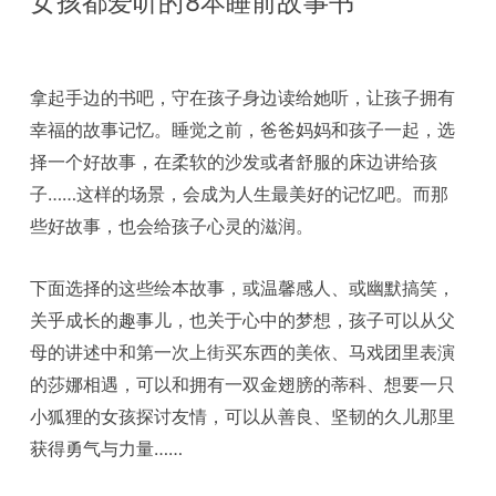
女孩都爱听的8本睡前故事书
拿起手边的书吧，守在孩子身边读给她听，让孩子拥有
幸福的故事记忆。睡觉之前，爸爸妈妈和孩子一起，选
择一个好故事，在柔软的沙发或者舒服的床边讲给孩
子……这样的场景，会成为人生最美好的记忆吧。而那
些好故事，也会给孩子心灵的滋润。
下面选择的这些绘本故事，或温馨感人、或幽默搞笑，
关乎成长的趣事儿，也关于心中的梦想，孩子可以从父
母的讲述中和第一次上街买东西的美依、马戏团里表演
的莎娜相遇，可以和拥有一双金翅膀的蒂科、想要一只
小狐狸的女孩探讨友情，可以从善良、坚韧的久儿那里
获得勇气与力量……