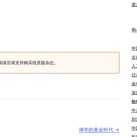
震
热
中
古
阅读后请支持购买纸质版杂志。
人
日
余
深
畅
中
刘
中
禅学的黄金时代
→
影