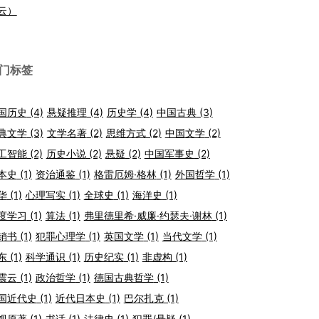
云）
门标签
国历史
(4)
悬疑推理
(4)
历史学
(4)
中国古典
(3)
典文学
(3)
文学名著
(2)
思维方式
(2)
中国文学
(2)
工智能
(2)
历史小说
(2)
悬疑
(2)
中国军事史
(2)
本史
(1)
资治通鉴
(1)
格雷厄姆·格林
(1)
外国哲学
(1)
华
(1)
心理写实
(1)
全球史
(1)
海洋史
(1)
度学习
(1)
算法
(1)
弗里德里希·威廉·约瑟夫·谢林
(1)
销书
(1)
犯罪心理学
(1)
英国文学
(1)
当代文学
(1)
东
(1)
科学通识
(1)
历史纪实
(1)
非虚构
(1)
震云
(1)
政治哲学
(1)
德国古典哲学
(1)
国近代史
(1)
近代日本史
(1)
巴尔扎克
(1)
视原著
(1)
书话
(1)
法律史
(1)
犯罪/悬疑
(1)