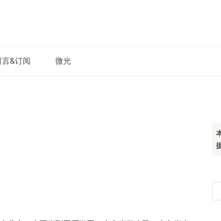
留言&订阅
微光
搜
索