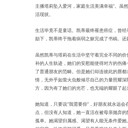
主播塔莉坠入爱河，家庭生活美满幸福”。虽
活现状。
生活毕竟不是童话。凯蒂最终罹患癌症，曾经
励下，凯蒂终于拖着病弱之躯完成了书稿。还
虽然凯蒂与塔莉在生活中坚守着完全不同的价
补的人生轨迹，她们的安慰能使得对方的伤痛
了普通朋友的范畴。但是她们却连彼此的唇都
情，无外乎如萤火虫般倾尽自己的力量照耀深
方，因为有了她们的光芒，也无端的耀眼了起
她知道，只要说“我需要你”，好朋友就永远
点，但没有人知道，她一直活在被母亲抛弃的
孤单。她渴望归属感、渴望有人能无条件爱她