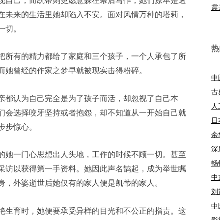
现自己，而凯蒂则更愿意躲在幕后写作，她们原本是迥
震
在未来的生活里她却陷入不安。面对风情万种的塔莉，
一切。
热
把所有的精力都给了家庭和三个孩子，一个人承包了所
而她曾经的作家之梦早就被现实击得粉碎。
中
古
亲都认为自己完全是为了孩子而活，却忽视了自己本
人
们会选择咬牙坚持或者抱怨，却不知道从一开始自己就
日
步步惊心。
余
深
的她一门心思想出人头地，工作的时候不顾一切。甚至
畅
采访以获得第一手资料。她因此声名鹊起，成为举世瞩
中
身，外婆逝世后她仅有的家人便是凯蒂的家人。
刘
中
绝生育时，她便要承受异样的目光和不公正的指责。这
影