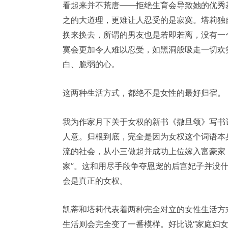
看起来并不荒唐——拒绝生育会导致她的优秀
之的大道理，更难让人忍受的是寂寞。塔莉独
换来换去，所谓的男友也是若即若离，没有一
寞会更加令人难以忍受，如黑洞般吸走一切欢
白、脆弱的心。
这两种生活方式，都绝不是女性的最好归宿。
我为作家月下关于女权的新书《撒旦颂》写书
人意。归根到底，完全是因为女权这个词语本
流的社会，从小三做起并成功上位嫁入富豪家
家”。这和用尽手段争夺恩宠的后宫妃子并没
会是真正的女权。
凯蒂和塔莉代表着两种完全对立的女性生活方
生活则会完全变了一番模样。好比说“家庭妇女