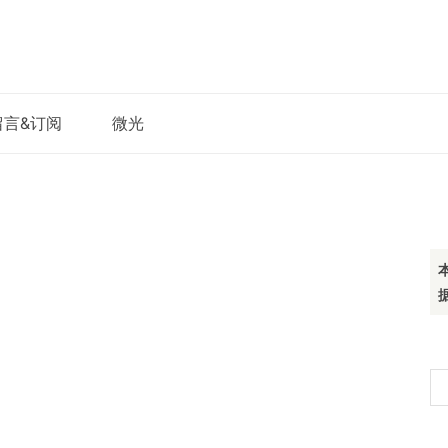
留言&订阅
微光
搜
索