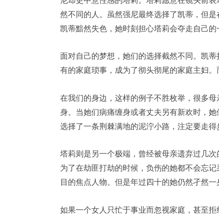
尼却更中意性感的塔莉。塔莉愿意在镜头前表
然不同的人。虽然强尼最终选择了凯蒂，但是
凯蒂黯然失色，她时刻担心塔莉会夺走自己的
面对自己的梦想，她们的选择截然不同。凯蒂
有的家庭琐事，成为了彻头彻尾的家庭主妇。
在我们的身边，这样的例子不胜枚举，很多母
身。当她们病痛缠身或者丈夫另有新欢时，她
选择了一条荆棘满地的泥泞小路，注定要走得
塔莉则是另一个极端，曾经被母亲遗弃过几次
为了在劫匪打劫的时候，负伤的她都不会忘记
目的焦点人物。但是年过四十的她仍然孑然一
如果一个女人只忙于事业而忽视家庭，甚至拒