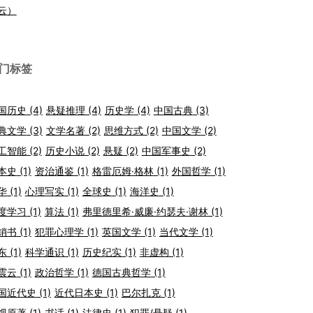
云）
门标签
国历史
(4)
悬疑推理
(4)
历史学
(4)
中国古典
(3)
典文学
(3)
文学名著
(2)
思维方式
(2)
中国文学
(2)
工智能
(2)
历史小说
(2)
悬疑
(2)
中国军事史
(2)
本史
(1)
资治通鉴
(1)
格雷厄姆·格林
(1)
外国哲学
(1)
华
(1)
心理写实
(1)
全球史
(1)
海洋史
(1)
度学习
(1)
算法
(1)
弗里德里希·威廉·约瑟夫·谢林
(1)
销书
(1)
犯罪心理学
(1)
英国文学
(1)
当代文学
(1)
东
(1)
科学通识
(1)
历史纪实
(1)
非虚构
(1)
震云
(1)
政治哲学
(1)
德国古典哲学
(1)
国近代史
(1)
近代日本史
(1)
巴尔扎克
(1)
视原著
(1)
书话
(1)
法律史
(1)
犯罪/悬疑
(1)