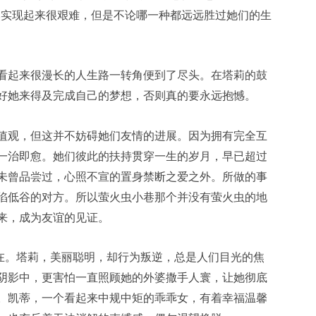
然实现起来很艰难，但是不论哪一种都远远胜过她们的生
看起来很漫长的人生路一转角便到了尽头。在塔莉的鼓
好她来得及完成自己的梦想，否则真的要永远抱憾。
值观，但这并不妨碍她们友情的进展。因为拥有完全互
一治即愈。她们彼此的扶持贯穿一生的岁月，早已超过
未曾品尝过，心照不宣的置身禁断之爱之外。所做的事
陷低谷的对方。所以萤火虫小巷那个并没有萤火虫的地
来，成为友谊的见证。
会在。塔莉，美丽聪明，却行为叛逆，总是人们目光的焦
阴影中，更害怕一直照顾她的外婆撒手人寰，让她彻底
。凯蒂，一个看起来中规中矩的乖乖女，有着幸福温馨