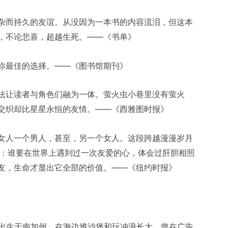
杂而持久的友谊。从没因为一本书的内容流泪，但这本
，不论悲喜，超越生死。——《书单》
你最佳的选择。——《图书馆期刊》
法让读者与角色们融为一体。萤火虫小巷里没有萤火
交织却比星星永恒的友情。——《西雅图时报》
女人一个男人，甚至，另一个女人。这段跨越漫漫岁月
言：谁要在世界上遇到过一次友爱的心，体会过肝胆相照
友，生命才显出它全部的价值。——《纽约时报》
1960年9月出生于南加州，在海边堆沙堡和玩冲浪长大。曾在广告