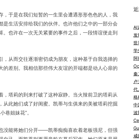
近
存，于是在我们短暂的一生里会遭遇形形色色的人，我
都是生活安排给我们的伙伴。也许他们之中的一部分会
A
算。也许在一次无关紧要的事件之后，一段情谊便走到
发
世
学
阿拉
引，从而交往逐渐密切成为朋友，这种基于自我选择的
Oc
大的差别。我相信那些伟大友谊的开端都是动人心扉的
秦
卢
代
着，塔莉的到来打破了这种寂静。当火辣前卫的塔莉从
格
，从此她们成了好闺蜜。凯蒂与生俱来的美被塔莉挖掘
中
小巷姐妹花”。
波
Ce
Gu
也没能将她们分开——凯蒂痴痴喜欢着老板强尼，但强
咸