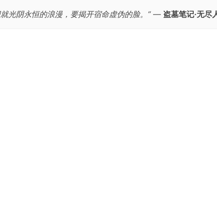
织就光阴永恒的浪漫，要揭开宿命虚伪的脸。”
—
盗墓笔记·无尽
跳
至
正
文