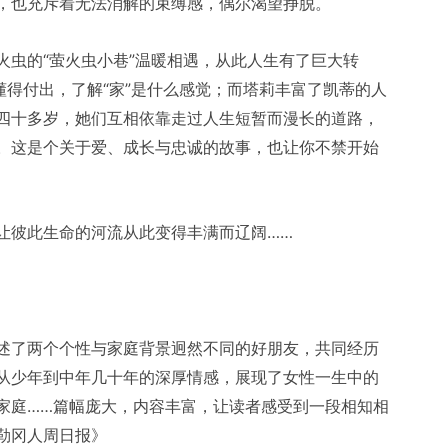
，也充斥着无法消解的束缚感，偶尔渴望挣脱。
火虫的“萤火虫小巷”温暖相遇，从此人生有了巨大转
懂得付出，了解“家”是什么感觉；而塔莉丰富了凯蒂的人
四十多岁，她们互相依靠走过人生短暂而漫长的道路，
。这是个关于爱、成长与忠诚的故事，也让你不禁开始
让彼此生命的河流从此变得丰满而辽阔……
述了两个个性与家庭背景迥然不同的好朋友，共同经历
从少年到中年几十年的深厚情感，展现了女性一生中的
家庭……篇幅庞大，内容丰富，让读者感受到一段相知相
勒冈人周日报》