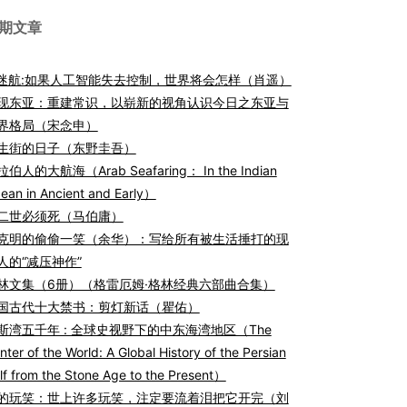
期文章
I迷航:如果人工智能失去控制，世界将会怎样（肖遥）
现东亚：重建常识，以崭新的视角认识今日之东亚与
界格局（宋念申）
生街的日子（东野圭吾）
伯人的大航海（Arab Seafaring： In the Indian
ean in Ancient and Early）
二世必须死（马伯庸）
克明的偷偷一笑（余华）：写给所有被生活捶打的现
人的“减压神作”
林文集（6册）（格雷厄姆·格林经典六部曲合集）
国古代十大禁书：剪灯新话（瞿佑）
斯湾五千年 : 全球史视野下的中东海湾地区（The
nter of the World: A Global History of the Persian
lf from the Stone Age to the Present）
的玩笑：世上许多玩笑，注定要流着泪把它开完（刘