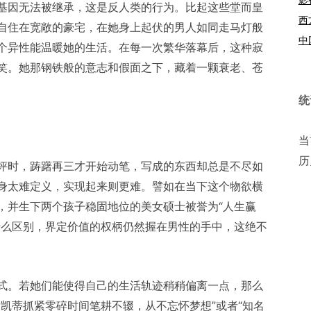
基因无法被继承，这是反人类的行为。比起这些堂而皇
西
自住在宽敞的豪宅，在她身上起伏的男人如同走马灯般
中
个异性能温暖她的生活。在每一次繁华落幕后，这种寂
笑。她那钢铁般的意志和假面之下，藏着一颗衰老、苍
统
当
历
评时，踌躇再三才开始动笔，写成的东西却总是不尽如
身太难定义，实现起来则更难。譬如在当下这个物欲横
，并生下两个孩子稳固地位的美女硕士被誉为“人生赢
什么区别，界定价值的权柄仍然握在男性的手中，这绝不
式。若她们能使得自己的生活轨迹稍稍偏离一点，那么
凯蒂抓紧零碎时间笔耕不辍，从不忘怀梦想”或者“知名