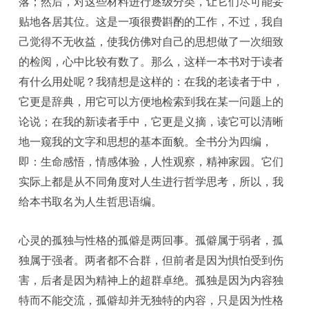
落；然后，对这些材料进行逐级分类，让它们尽可能妥
贴地各居其位。这是一项很费斟酌的工作，不过，我自
己觉得不无收益，使我仿佛对自己的思想做了一次细致
的检阅，心中比较有数了。那么，这样一本书对于读者
有什么用处呢？我猜想是这样的：在我的老读者于中，
它更是辞典，用它可以方便地检索到我在某一问题上的
论说；在我的新读者手中，它更是义摘，读它可以清晰
地一窥我的文字和思想的基本面貌。全书分为四编，
即：生命感悟，情感体验，人性观察，精神家园。它们
实际上都是从不同角度对人生进行哲学思考，所以，我
给本书取名为人生哲思语编。
心灵的孤独与性格的孤僻是两回事。孤僻属于弱者，孤
独属于强者。两者都不合群，但前者是因为惧怕受到伤
害，后者是因为精神上的超群卓绝。孤独是因为内容独
特而不能交流，孤僻却并无独特的内容，只是因为性格