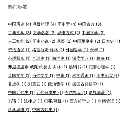
热门标签
中国历史
(4)
悬疑推理
(4)
历史学
(4)
中国古典
(3)
古典文学
(3)
文学名著
(2)
思维方式
(2)
中国文学
(2)
人工智能
(2)
历史小说
(2)
悬疑
(2)
中国军事史
(2)
日本史
(1)
资治通鉴
(1)
格雷厄姆·格林
(1)
外国哲学
(1)
余华
(1)
心理写实
(1)
全球史
(1)
海洋史
(1)
深度学习
(1)
算法
(1)
弗里德里希·威廉·约瑟夫·谢林
(1)
畅销书
(1)
犯罪心理学
(1)
英国文学
(1)
当代文学
(1)
中东
(1)
科学通识
(1)
历史纪实
(1)
非虚构
(1)
刘震云
(1)
政治哲学
(1)
德国古典哲学
(1)
中国近代史
(1)
近代日本史
(1)
巴尔扎克
(1)
影视原著
(1)
书话
(1)
法律史
(1)
犯罪/悬疑
(1)
西方哲学史
(1)
时间管理
(1)
科学思维
(1)
中国古代史
(1)