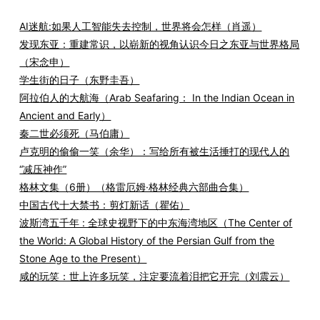
AI迷航:如果人工智能失去控制，世界将会怎样（肖遥）
发现东亚：重建常识，以崭新的视角认识今日之东亚与世界格局
（宋念申）
学生街的日子（东野圭吾）
阿拉伯人的大航海（Arab Seafaring： In the Indian Ocean in
Ancient and Early）
秦二世必须死（马伯庸）
卢克明的偷偷一笑（余华）：写给所有被生活捶打的现代人的
“减压神作”
格林文集（6册）（格雷厄姆·格林经典六部曲合集）
中国古代十大禁书：剪灯新话（瞿佑）
波斯湾五千年 : 全球史视野下的中东海湾地区（The Center of
the World: A Global History of the Persian Gulf from the
Stone Age to the Present）
咸的玩笑：世上许多玩笑，注定要流着泪把它开完（刘震云）