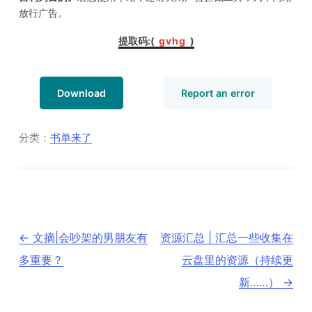
放行广告。
提取码:(
gvhg
)
Download
Report an error
分类：
书单来了
文
←
文摘|会吵架的男朋友有
资源汇总 | 汇总一些收集在
章
导
多重要？
云盘里的资源（持续更
航
新……）
→