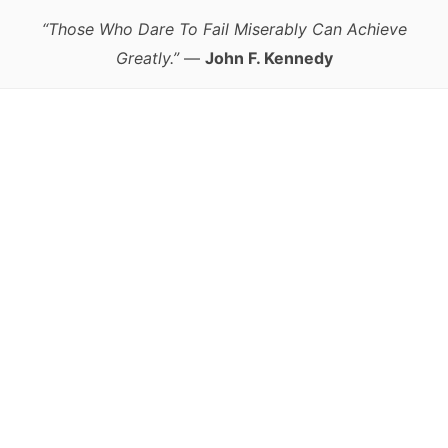
“Those Who Dare To Fail Miserably Can Achieve
Greatly.”
—
John F. Kennedy