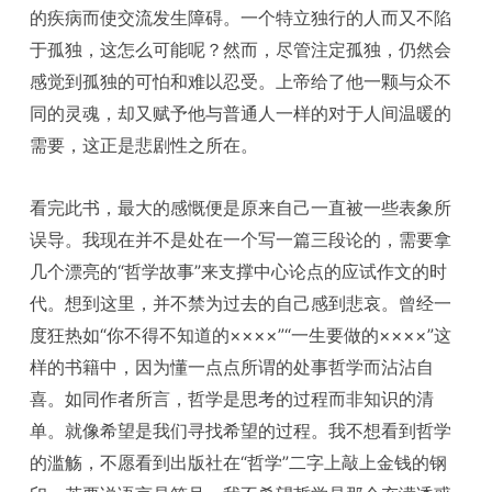
的疾病而使交流发生障碍。一个特立独行的人而又不陷
于孤独，这怎么可能呢？然而，尽管注定孤独，仍然会
感觉到孤独的可怕和难以忍受。上帝给了他一颗与众不
同的灵魂，却又赋予他与普通人一样的对于人间温暖的
需要，这正是悲剧性之所在。
看完此书，最大的感慨便是原来自己一直被一些表象所
误导。我现在并不是处在一个写一篇三段论的，需要拿
几个漂亮的“哲学故事”来支撑中心论点的应试作文的时
代。想到这里，并不禁为过去的自己感到悲哀。曾经一
度狂热如“你不得不知道的××××”“一生要做的××××”这
样的书籍中，因为懂一点点所谓的处事哲学而沾沾自
喜。如同作者所言，哲学是思考的过程而非知识的清
单。就像希望是我们寻找希望的过程。我不想看到哲学
的滥觞，不愿看到出版社在“哲学”二字上敲上金钱的钢