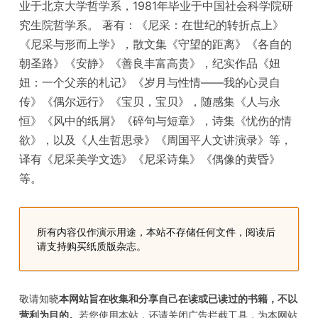
业于北京大学哲学系，1981年毕业于中国社会科学院研
究生院哲学系。 著有：《尼采：在世纪的转折点上》
《尼采与形而上学》，散文集《守望的距离》《各自的
朝圣路》《安静》《善良丰富高贵》，纪实作品《妞
妞：一个父亲的札记》《岁月与性情——我的心灵自
传》《偶尔远行》《宝贝，宝贝》，随感集《人与永
恒》《风中的纸屑》《碎句与短章》，诗集《忧伤的情
欲》，以及《人生哲思录》《周国平人文讲演录》等，
译有《尼采美学文选》《尼采诗集》《偶像的黄昏》
等。
所有内容仅作演示用途，本站不存储任何文件，阅读后
请支持购买纸质版杂志。
敬请知晓
本网站旨在收集和分享自己在读或已读过的书籍，不以
营利为目的。
若您使用本站，还请关闭广告拦截工具，为本网站