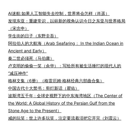
AI迷航:如果人工智能失去控制，世界将会怎样（肖遥）
发现东亚：重建常识，以崭新的视角认识今日之东亚与世界格局
（宋念申）
学生街的日子（东野圭吾）
阿拉伯人的大航海（Arab Seafaring： In the Indian Ocean in
Ancient and Early）
秦二世必须死（马伯庸）
卢克明的偷偷一笑（余华）：写给所有被生活捶打的现代人的
“减压神作”
格林文集（6册）（格雷厄姆·格林经典六部曲合集）
中国古代十大禁书：剪灯新话（瞿佑）
波斯湾五千年 : 全球史视野下的中东海湾地区（The Center of
the World: A Global History of the Persian Gulf from the
Stone Age to the Present）
咸的玩笑：世上许多玩笑，注定要流着泪把它开完（刘震云）