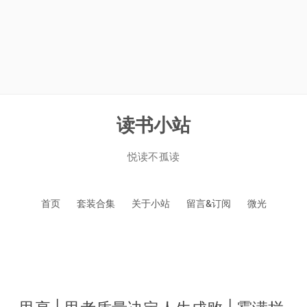
读书小站
悦读不孤读
跳
首页
套装合集
关于小站
留言&订阅
微光
至
正
文