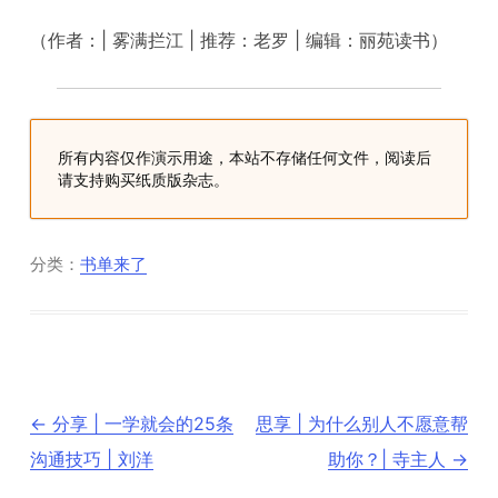
（作者：| 雾满拦江 | 推荐：老罗 | 编辑：丽苑读书）
所有内容仅作演示用途，本站不存储任何文件，阅读后
请支持购买纸质版杂志。
分类：
书单来了
文
←
分享 | 一学就会的25条
思享 | 为什么别人不愿意帮
章
导
沟通技巧 | 刘洋
助你？| 寺主人
→
航