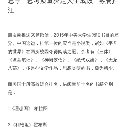
思享 | 思考质量决定人生成败 | 雾满拦
江
朋友圈推送来篇微信，2015年中美大学生阅读书目的差
异。中国这边，排第一位的应当是小说类，诸如《平凡
的世界》在两所校园夺得阅读之冠。余者有《三体》、
《盗墓笔记》、《神雕侠侣》、《绝代双娇》，《天龙
八部》，多是些文学作品，思想类型的书，极为稀少。
而美国十所高校综合排名，借阅量前十名的书籍分别
是：
1《理想国》 柏拉图
2《利维坦》霍布斯