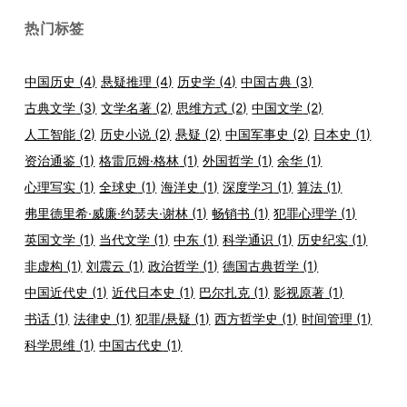
热门标签
中国历史
(4)
悬疑推理
(4)
历史学
(4)
中国古典
(3)
古典文学
(3)
文学名著
(2)
思维方式
(2)
中国文学
(2)
人工智能
(2)
历史小说
(2)
悬疑
(2)
中国军事史
(2)
日本史
(1)
资治通鉴
(1)
格雷厄姆·格林
(1)
外国哲学
(1)
余华
(1)
心理写实
(1)
全球史
(1)
海洋史
(1)
深度学习
(1)
算法
(1)
弗里德里希·威廉·约瑟夫·谢林
(1)
畅销书
(1)
犯罪心理学
(1)
英国文学
(1)
当代文学
(1)
中东
(1)
科学通识
(1)
历史纪实
(1)
非虚构
(1)
刘震云
(1)
政治哲学
(1)
德国古典哲学
(1)
中国近代史
(1)
近代日本史
(1)
巴尔扎克
(1)
影视原著
(1)
书话
(1)
法律史
(1)
犯罪/悬疑
(1)
西方哲学史
(1)
时间管理
(1)
科学思维
(1)
中国古代史
(1)