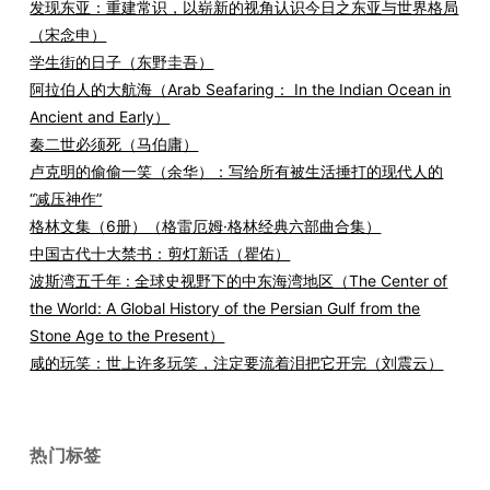
发现东亚：重建常识，以崭新的视角认识今日之东亚与世界格局
（宋念申）
学生街的日子（东野圭吾）
阿拉伯人的大航海（Arab Seafaring： In the Indian Ocean in
Ancient and Early）
秦二世必须死（马伯庸）
卢克明的偷偷一笑（余华）：写给所有被生活捶打的现代人的
“减压神作”
格林文集（6册）（格雷厄姆·格林经典六部曲合集）
中国古代十大禁书：剪灯新话（瞿佑）
波斯湾五千年 : 全球史视野下的中东海湾地区（The Center of
the World: A Global History of the Persian Gulf from the
Stone Age to the Present）
咸的玩笑：世上许多玩笑，注定要流着泪把它开完（刘震云）
热门标签