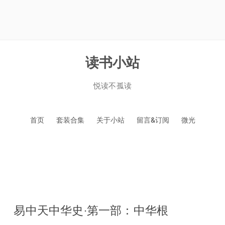
读书小站
悦读不孤读
跳
首页
套装合集
关于小站
留言&订阅
微光
至
正
文
易中天中华史‧第一部：中华根