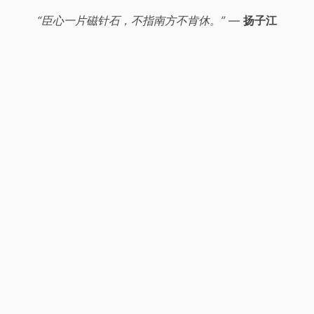
“臣心一片磁针石，不指南方不肯休。”
—
扬子江