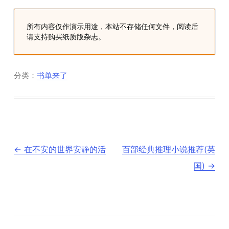
所有内容仅作演示用途，本站不存储任何文件，阅读后
请支持购买纸质版杂志。
分类：
书单来了
文
←
在不安的世界安静的活
百部经典推理小说推荐(英
章
导
国)
→
航