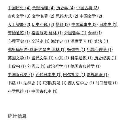
中国历史
(4)
悬疑推理
(4)
历史学
(4)
中国古典
(3)
古典文学
(3)
文学名著
(2)
思维方式
(2)
中国文学
(2)
人工智能
(2)
历史小说
(2)
悬疑
(2)
中国军事史
(2)
日本史
(1)
资治通鉴
(1)
格雷厄姆·格林
(1)
外国哲学
(1)
余华
(1)
心理写实
(1)
全球史
(1)
海洋史
(1)
深度学习
(1)
算法
(1)
弗里德里希·威廉·约瑟夫·谢林
(1)
畅销书
(1)
犯罪心理学
(1)
英国文学
(1)
当代文学
(1)
中东
(1)
科学通识
(1)
历史纪实
(1)
非虚构
(1)
刘震云
(1)
政治哲学
(1)
德国古典哲学
(1)
中国近代史
(1)
近代日本史
(1)
巴尔扎克
(1)
影视原著
(1)
书话
(1)
法律史
(1)
犯罪/悬疑
(1)
西方哲学史
(1)
时间管理
(1)
科学思维
(1)
中国古代史
(1)
统计信息