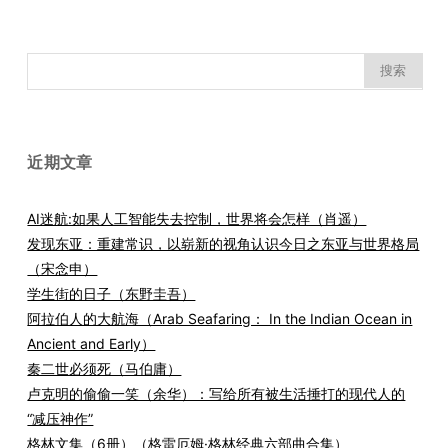
搜
索：
近期文章
AI迷航:如果人工智能失去控制，世界将会怎样（肖遥）
发现东亚：重建常识，以崭新的视角认识今日之东亚与世界格局
（宋念申）
学生街的日子（东野圭吾）
阿拉伯人的大航海（Arab Seafaring： In the Indian Ocean in
Ancient and Early）
秦二世必须死（马伯庸）
卢克明的偷偷一笑（余华）：写给所有被生活捶打的现代人的
“减压神作”
格林文集（6册）（格雷厄姆·格林经典六部曲合集）