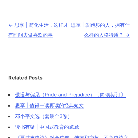
文
←
思享 | 简化生活，这样才
思享 | 爱跑步的人，拥有什
章
导
有时间去做喜欢的事
么样的人格特质？
→
航
Related Posts
傲慢与偏见（Pride and Prejudice）〔简·奥斯汀〕
思享 | 值得一读再读的经典短文
邓小平文选（套装全3卷）
读书有疑 | 中国式教育的尴尬
《夏威夷史诗》融合信仰，传统和变革，不负史诗之