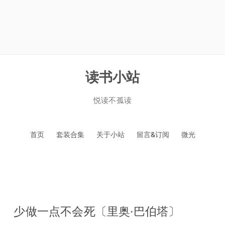
读书小站
悦读不孤读
跳
首页
套装合集
关于小站
留言&订阅
微光
至
正
文
少做一点不会死〔里奥·巴伯塔〕