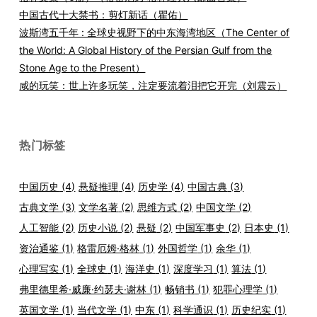
中国古代十大禁书：剪灯新话（瞿佑）
波斯湾五千年 : 全球史视野下的中东海湾地区（The Center of
the World: A Global History of the Persian Gulf from the
Stone Age to the Present）
咸的玩笑：世上许多玩笑，注定要流着泪把它开完（刘震云）
热门标签
中国历史
(4)
悬疑推理
(4)
历史学
(4)
中国古典
(3)
古典文学
(3)
文学名著
(2)
思维方式
(2)
中国文学
(2)
人工智能
(2)
历史小说
(2)
悬疑
(2)
中国军事史
(2)
日本史
(1)
资治通鉴
(1)
格雷厄姆·格林
(1)
外国哲学
(1)
余华
(1)
心理写实
(1)
全球史
(1)
海洋史
(1)
深度学习
(1)
算法
(1)
弗里德里希·威廉·约瑟夫·谢林
(1)
畅销书
(1)
犯罪心理学
(1)
英国文学
(1)
当代文学
(1)
中东
(1)
科学通识
(1)
历史纪实
(1)