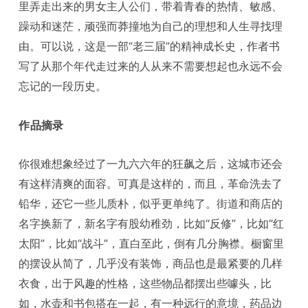
里弄走出来的男女主人公们，带着青春的热情、敏感、
躁动和迷茫，顽强而莽撞地为自己的理想和人生寻找理
由。可以说，这是一部“老三届”的精神成长史，作者书
写了从那个年代走过来的人从来不需要想起也永远不会
忘记的一段历史。
作品摘录
你很难想象经过了一九六六年的狂飙之后，这城市还会
有这样清爽的面容。可真是这样的，而且，革命洗去了
铅华，还它一些儿质朴，似乎更单纯了。街道和商店的
名字换新了，新名字有股幼稚劲，比如“反修”，比如“红
太阳”，比如“战斗”，直白至此，倒有几分胸襟。橱窗里
的摆设从简了，几乎没有装饰，商品也是最紧要的几样
衣食，出于风趣的性格，这些物品都摆出些噱头，比
如，水壶和书包搭在一起，有一种远行的意境，药品边