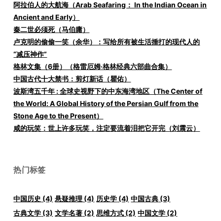
阿拉伯人的大航海（Arab Seafaring： In the Indian Ocean in
Ancient and Early）
秦二世必须死（马伯庸）
卢克明的偷偷一笑（余华）：写给所有被生活捶打的现代人的
“减压神作”
格林文集（6册）（格雷厄姆·格林经典六部曲合集）
中国古代十大禁书：剪灯新话（瞿佑）
波斯湾五千年 : 全球史视野下的中东海湾地区（The Center of
the World: A Global History of the Persian Gulf from the
Stone Age to the Present）
咸的玩笑：世上许多玩笑，注定要流着泪把它开完（刘震云）
热门标签
中国历史
(4)
悬疑推理
(4)
历史学
(4)
中国古典
(3)
古典文学
(3)
文学名著
(2)
思维方式
(2)
中国文学
(2)