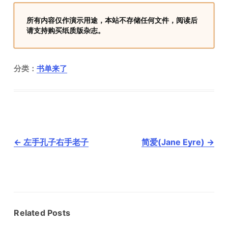
所有内容仅作演示用途，本站不存储任何文件，阅读后
请支持购买纸质版杂志。
分类：
书单来了
文
←
左手孔子右手老子
简爱(Jane Eyre)
→
章
导
航
Related Posts