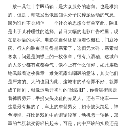
上放一具红十字医药箱，是大众服务的志向。也是稚拙
的，但是，却散发出俄国知识分子民粹派运动的气息。
因为谁也不会相信，一个社会的思想会简单至此，除非
是出于某种理性的选择。昔日大幅的电影广告栏里，现
在是标语的大字。电影院自然还是拉着铁栅栏，门庭冷
落。行人的装束显见得是寒素了，这倒无大碍，寒素就
寒素，问题是胸襟上的一枚像章，很有点滑稽。这城市
的人多少都有点都会气，谈不上有什么信仰，如此虔敬
地佩戴着这枚像章，难免流露出嘲讽的意味，其实他们
是严肃的。大约也因为此，这城市的革命弄不好，就弄
成了闹剧，就像运动开初时的“除四旧”，你看满街疾走
着裤脚剪开，手提尖头皮鞋的赤足人。还有三轮车——
这是最有趣的了，车上的摩登男女，如今披头跣足，神
色凄惶。好比是戏剧中的谐谑段落，动机忽一转换，郑
重的气氛就变得轻松起来，可是，内中严峻的实质还是