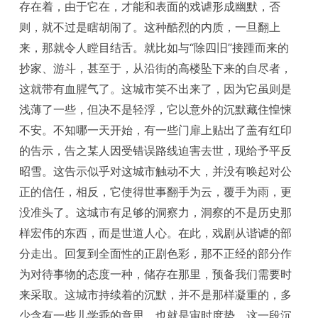
存在着，由于它在，才能和表面的戏谑形成幽默，否
则，就不过是瞎胡闹了。这种酷烈的内质，一旦翻上
来，那就令人瞠目结舌。就比如与“除四旧”接踵而来的
抄家、游斗，甚至于，从沿街的高楼坠下来的自尽者，
这就带有血腥气了。这城市笑不出来了，因为它虽则是
浅薄了一些，但决不是轻浮，它以意外的沉默藏住惶悚
不安。不知哪一天开始，有一些门扉上贴出了盖有红印
的告示，告之某人因受错误路线迫害去世，现给予平反
昭雪。这告示似乎对这城市触动不大，并没有唤起对公
正的信任，相反，它使得世事翻手为云，覆手为雨，更
没准头了。这城市有足够的洞察力，洞察的不是历史那
样宏伟的东西，而是世道人心。在此，戏剧从谐谑的部
分走出。回复到全面性的正剧色彩，那不正经的部分作
为对待事物的态度一种，储存在那里，预备我们需要时
来采取。这城市持续着的沉默，并不是那样凝重的，多
少含有一些儿学乖的意思，也就是审时度势。这一段沉