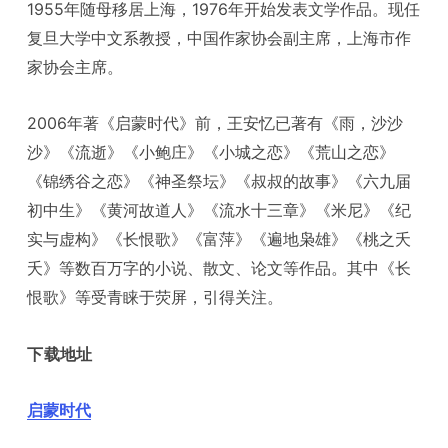
1955年随母移居上海，1976年开始发表文学作品。现任
复旦大学中文系教授，中国作家协会副主席，上海市作
家协会主席。
2006年著《启蒙时代》前，王安忆已著有《雨，沙沙
沙》《流逝》《小鲍庄》《小城之恋》《荒山之恋》
《锦绣谷之恋》《神圣祭坛》《叔叔的故事》《六九届
初中生》《黄河故道人》《流水十三章》《米尼》《纪
实与虚构》《长恨歌》《富萍》《遍地枭雄》《桃之夭
夭》等数百万字的小说、散文、论文等作品。其中《长
恨歌》等受青睐于荧屏，引得关注。
下载地址
启蒙时代