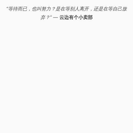
“等待而已，也叫努力？是在等别人离开，还是在等自己放
弃？”
—
云边有个小卖部