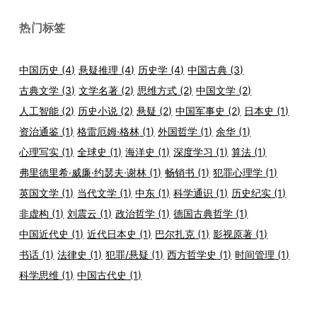
热门标签
中国历史
(4)
悬疑推理
(4)
历史学
(4)
中国古典
(3)
古典文学
(3)
文学名著
(2)
思维方式
(2)
中国文学
(2)
人工智能
(2)
历史小说
(2)
悬疑
(2)
中国军事史
(2)
日本史
(1)
资治通鉴
(1)
格雷厄姆·格林
(1)
外国哲学
(1)
余华
(1)
心理写实
(1)
全球史
(1)
海洋史
(1)
深度学习
(1)
算法
(1)
弗里德里希·威廉·约瑟夫·谢林
(1)
畅销书
(1)
犯罪心理学
(1)
英国文学
(1)
当代文学
(1)
中东
(1)
科学通识
(1)
历史纪实
(1)
非虚构
(1)
刘震云
(1)
政治哲学
(1)
德国古典哲学
(1)
中国近代史
(1)
近代日本史
(1)
巴尔扎克
(1)
影视原著
(1)
书话
(1)
法律史
(1)
犯罪/悬疑
(1)
西方哲学史
(1)
时间管理
(1)
科学思维
(1)
中国古代史
(1)