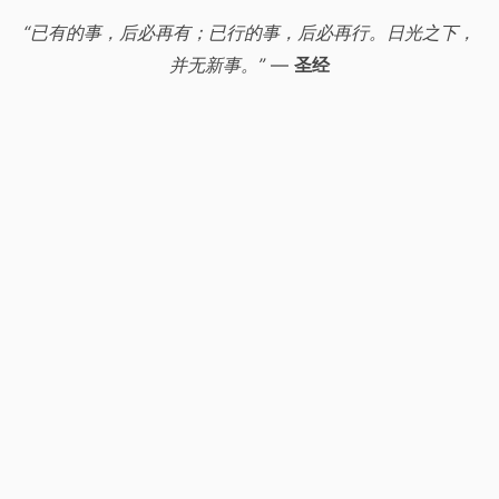
“已有的事，后必再有；已行的事，后必再行。日光之下，
并无新事。”
—
圣经