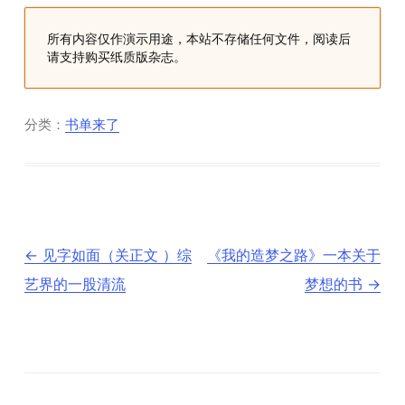
所有内容仅作演示用途，本站不存储任何文件，阅读后
请支持购买纸质版杂志。
分类：
书单来了
文
←
见字如面（关正文 ）综
《我的造梦之路》一本关于
章
导
艺界的一股清流
梦想的书
→
航