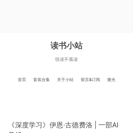
读书小站
悦读不孤读
跳
首页
套装合集
关于小站
留言&订阅
微光
至
正
文
《深度学习》伊恩·古德费洛 | 一部AI