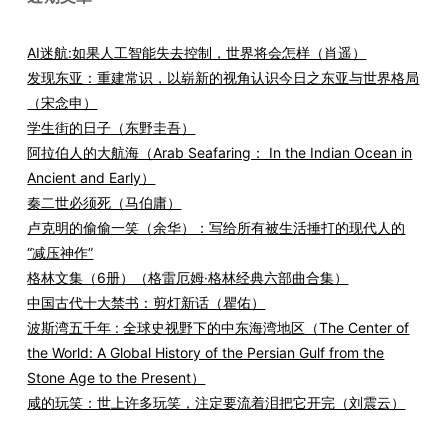
AI迷航:如果人工智能失去控制，世界将会怎样（肖遥）
发现东亚：重建常识，以崭新的视角认识今日之东亚与世界格局
（宋念申）
学生街的日子（东野圭吾）
阿拉伯人的大航海（Arab Seafaring： In the Indian Ocean in
Ancient and Early）
秦二世必须死（马伯庸）
卢克明的偷偷一笑（余华）：写给所有被生活捶打的现代人的
“减压神作”
格林文集（6册）（格雷厄姆·格林经典六部曲合集）
中国古代十大禁书：剪灯新话（瞿佑）
波斯湾五千年 : 全球史视野下的中东海湾地区（The Center of
the World: A Global History of the Persian Gulf from the
Stone Age to the Present）
咸的玩笑：世上许多玩笑，注定要流着泪把它开完（刘震云）