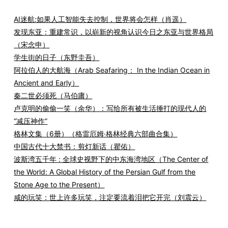
AI迷航:如果人工智能失去控制，世界将会怎样（肖遥）
发现东亚：重建常识，以崭新的视角认识今日之东亚与世界格局
（宋念申）
学生街的日子（东野圭吾）
阿拉伯人的大航海（Arab Seafaring： In the Indian Ocean in
Ancient and Early）
秦二世必须死（马伯庸）
卢克明的偷偷一笑（余华）：写给所有被生活捶打的现代人的
“减压神作”
格林文集（6册）（格雷厄姆·格林经典六部曲合集）
中国古代十大禁书：剪灯新话（瞿佑）
波斯湾五千年 : 全球史视野下的中东海湾地区（The Center of
the World: A Global History of the Persian Gulf from the
Stone Age to the Present）
咸的玩笑：世上许多玩笑，注定要流着泪把它开完（刘震云）