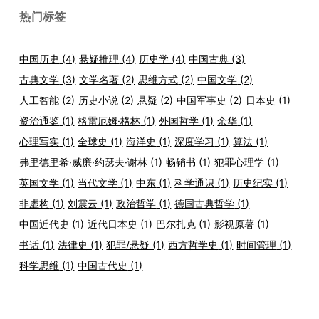
热门标签
中国历史
(4)
悬疑推理
(4)
历史学
(4)
中国古典
(3)
古典文学
(3)
文学名著
(2)
思维方式
(2)
中国文学
(2)
人工智能
(2)
历史小说
(2)
悬疑
(2)
中国军事史
(2)
日本史
(1)
资治通鉴
(1)
格雷厄姆·格林
(1)
外国哲学
(1)
余华
(1)
心理写实
(1)
全球史
(1)
海洋史
(1)
深度学习
(1)
算法
(1)
弗里德里希·威廉·约瑟夫·谢林
(1)
畅销书
(1)
犯罪心理学
(1)
英国文学
(1)
当代文学
(1)
中东
(1)
科学通识
(1)
历史纪实
(1)
非虚构
(1)
刘震云
(1)
政治哲学
(1)
德国古典哲学
(1)
中国近代史
(1)
近代日本史
(1)
巴尔扎克
(1)
影视原著
(1)
书话
(1)
法律史
(1)
犯罪/悬疑
(1)
西方哲学史
(1)
时间管理
(1)
科学思维
(1)
中国古代史
(1)