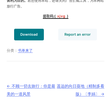
营利为目的。
若您使用本站，还请关闭广告拦截工具，为本网站
放行广告。
提取码:(
xjvg
)
Download
Report an error
分类：
书单来了
文
←
不顾一切去旅行：你是最
遥远的向日葵地（精制多看
章
导
美的一道风景
版）〔李娟〕
→
航