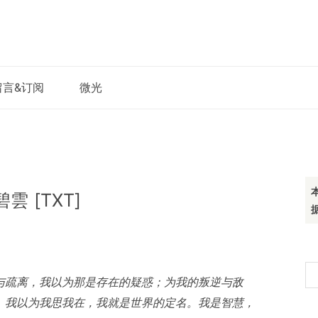
留言&订阅
微光
 [TXT]
搜
与疏离，我以为那是存在的疑惑；为我的叛逆与敌
索
。我以为我思我在，我就是世界的定名。我是智慧，