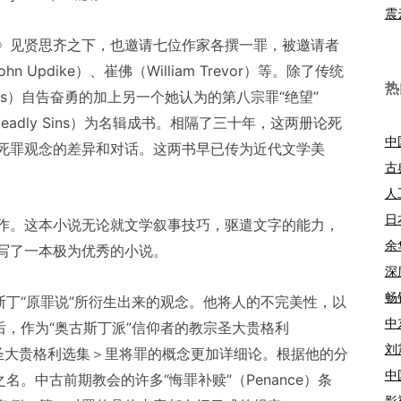
震
》见贤思齐之下，也邀请七位作家各撰一罪，被邀请者
n Updike）、崔佛（William Trevor）等。除了传统
热
Cates）自告奋勇的加上另一个她认为的第八宗罪“绝望”
eadly Sins）为名辑成书。相隔了三十年，这两册论死
中
死罪观念的差异和对话。这两书早已传为近代文学美
古
人
日
作。这本小说无论就文学叙事技巧，驱遣文字的能力，
余
写了一本极为优秀的小说。
深
畅
斯丁“原罪说”所衍生出来的观念。他将人的不完美性，以
中
后，作为“奥古斯丁派”信仰者的教宗圣大贵格利
刘
。他在＜圣大贵格利选集＞里将罪的概念更加详细论。根据他的分
中
名。中古前期教会的许多“悔罪补赎”（Penance）条
影