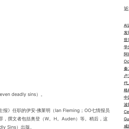
近
A
发
世
学
阿拉
Oc
秦
卢
代
格
 deadly sins）。
中
波
任职的伊安·佛莱明（Ian Fleming；OO七情报员
Ce
，撰文者包括奥登（W。H。Auden）等。稍后，这
Gu
咸
ly Sins）出版。