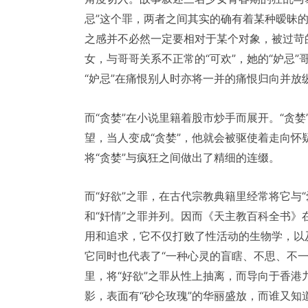
忌”这个罪，两者之间其实的确有着某种暧昧的
之感并不必然一定要相对于某个对象，被过苛
女，与哥哥关系不正常的“可欢”，她的“妒忌”
“妒忌”在痛恨别人时亦将一并的痛恨归向并放
而“贪婪”在小说里籍着股市炒手而展开。“贪
望，当人变成“贪婪”，他就会被驱使着走向
将“贪婪”与疯狂之间做出了精细的连缀。
而“好欲”之罪，在古代宗教典籍里经常将它与
和“奸情”之罪并列。因而《天主教百科全书》
用和追求，它不仅打败了性活动的生物学，以
它同时也代表了“一种心灵的盲瞎、不思、不
里，将“好欲”之罪从性上抽离，而导向于香
影，表面有“砂仑玫瑰”的华丽盛放，而谁又