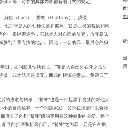
条例＞等，对罪的具体内容都有纲目式的规定。
西
中
、好欲（Lust）、饕餮（Gluttony）、骄傲
Envy）。七宗罪是人的七种失败和偏离，它是心灵的荒废和肉
有的一根绳索通串，它就是人对自己的放弃，放弃意味
统
膨胀到自我专擅的地步。因此，一切的罪，最后必然归
当
历
的年日，如同影儿快快过去。”罪是人自己外在化之后失
骄傲，罪之结局是虚无，而罪的根源是意志。黄碧云于
败后的逃避与转移；“饕餮”也是一种起源于贪婪的对他人
小小的自我放弃。一个问题家庭，父亲在挫败中以食物
，而做儿子的则“饕餮”般的享用着这种畸形的关爱。整个
，相互的折磨和折磨自己。“饕餮”之为罪，乃是它占据、