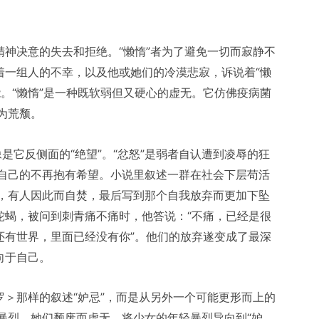
精神决意的失去和拒绝。“懒惰”者为了避免一切而寂静不
着一组人的不幸，以及他或她们的冷漠悲寂，诉说着“懒
。“懒惰”是一种既软弱但又硬心的虚无。它仿佛疫病菌
为荒颓。
像是它反侧面的“绝望”。“忿怒”是弱者自认遭到凌辱的狂
自己的不再抱有希望。小说里叙述一群在社会下层苟活
，有人因此而自焚，最后写到那个自我放弃而更加下坠
蛇蝎，被问到刺青痛不痛时，他答说：“不痛，已经是很
还有世界，里面已经没有你”。他们的放弃遂变成了最深
向于自己。
罗＞那样的叙述“妒忌”，而是从另外一个可能更形而上的
暴烈。她们颓废而虚无。将少女的年轻暴烈导向到“妒