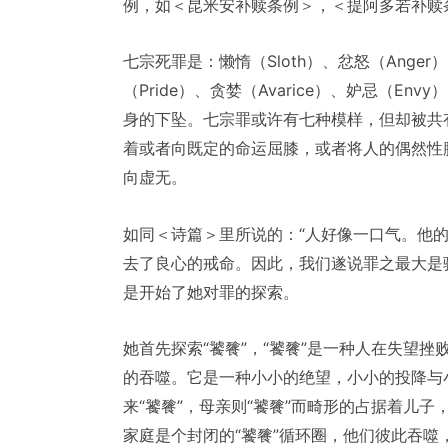
例，如＜昆米安补赎条例＞，＜提阿多若补赎
七宗死罪是：懒惰（Sloth）、忿怒（Anger）
（Pride）、贪婪（Avarice）、妒忌（
身的下坠。七宗罪或许有七种模样，但却被共
着或者向既定的命运屈膝，或者将人的偶然性
向虚无。
如同＜诗篇＞里所说的：“人好像一口气。他
去了良心的戒命。因此，我们遂说罪之最大是
是开始了她对罪的探索。
她首先探索“饕餮”，“饕餮”是一种人在失望挫
的吞噬。它是一种小小的绝望，小小的投降与
来“饕餮”，母亲则“饕餮”而畸形的占据着儿子
家庭是个封闭的“饕餮”循环圈，他们彼此吞噬