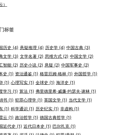
云）
门标签
国历史
(4)
悬疑推理
(4)
历史学
(4)
中国古典
(3)
典文学
(3)
文学名著
(2)
思维方式
(2)
中国文学
(2)
工智能
(2)
历史小说
(2)
悬疑
(2)
中国军事史
(2)
本史
(1)
资治通鉴
(1)
格雷厄姆·格林
(1)
外国哲学
(1)
华
(1)
心理写实
(1)
全球史
(1)
海洋史
(1)
度学习
(1)
算法
(1)
弗里德里希·威廉·约瑟夫·谢林
(1)
销书
(1)
犯罪心理学
(1)
英国文学
(1)
当代文学
(1)
东
(1)
科学通识
(1)
历史纪实
(1)
非虚构
(1)
震云
(1)
政治哲学
(1)
德国古典哲学
(1)
国近代史
(1)
近代日本史
(1)
巴尔扎克
(1)
视原著
(1)
书话
(1)
法律史
(1)
犯罪/悬疑
(1)