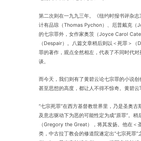
第二次则在一九九三年。《纽约时报书评杂志
计有品琼（Thomas Pychon）、厄普戴克（Joh
的七宗罪外，女作家奥茨（Joyce Carol 
（Despair）。八篇文章稍后则以＜死罪＞（D
罪的著作，观点全然相左，代表了不同时代对
谈。
而今天，我们则有了黄碧云论七宗罪的小说创
甚至思想的高度，都让人不得不惊奇。黄碧云
“七宗死罪”在西方基督教世界里，乃是圣奥古
及意志驱动下为恶的可能性定为成“原罪”。稍
（Gregory the Great），将其发扬
类，中古拉丁教会的修道院遂定出“七宗死罪”之