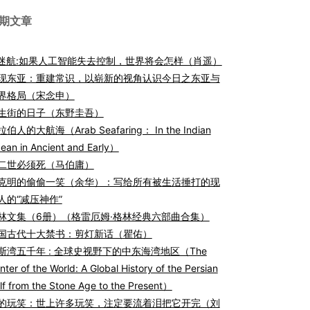
期文章
I迷航:如果人工智能失去控制，世界将会怎样（肖遥）
现东亚：重建常识，以崭新的视角认识今日之东亚与
界格局（宋念申）
生街的日子（东野圭吾）
伯人的大航海（Arab Seafaring： In the Indian
ean in Ancient and Early）
二世必须死（马伯庸）
克明的偷偷一笑（余华）：写给所有被生活捶打的现
人的“减压神作”
林文集（6册）（格雷厄姆·格林经典六部曲合集）
国古代十大禁书：剪灯新话（瞿佑）
斯湾五千年 : 全球史视野下的中东海湾地区（The
nter of the World: A Global History of the Persian
lf from the Stone Age to the Present）
的玩笑：世上许多玩笑，注定要流着泪把它开完（刘