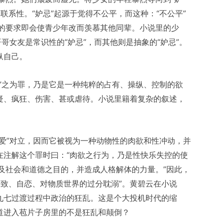
联系性。“妒忌”起源于觉得不公平，而这种：“不公平”
的要求即会使青少年改而羡慕其他同辈。小说里的少
哥哥女友是常识性的“妒忌”，而其他则是抽象的“妒忌”。
纵自己。
婪”之为罪，乃是它是一种纯粹的占有、操纵、控制的欲
怀疑、疯狂、伤害、甚或虐待。小说里籍着复杂的叙述，
“爱”对立，因而它被视为一种动物性的肉欲和性冲动，并
在注解这个罪时曰：“肉欲之行为，乃是性快乐失控的使
及社会和道德之目的，并造成人格解体的力量。”因此，
一致、自恋、对物质世界的过分耽溺”。黄碧云在小说
港九七过渡过程中政治的狂乱。这是个大投机时代的缩
知道进入苞片子房里的不是狂乱和颠倒？