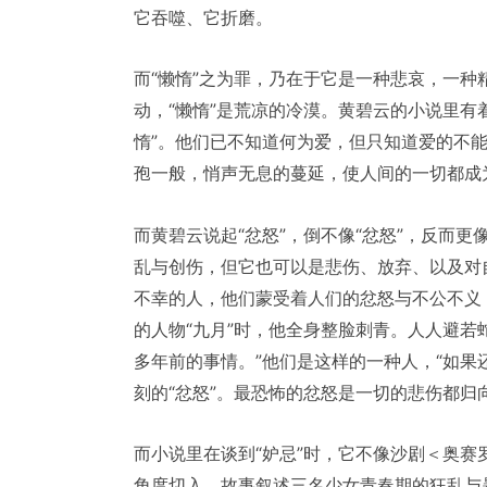
它吞噬、它折磨。
而“懒惰”之为罪，乃在于它是一种悲哀，一种
动，“懒惰”是荒凉的冷漠。黄碧云的小说里有
惰”。他们已不知道何为爱，但只知道爱的不能
孢一般，悄声无息的蔓延，使人间的一切都成
而黄碧云说起“忿怒”，倒不像“忿怒”，反而更
乱与创伤，但它也可以是悲伤、放弃、以及对
不幸的人，他们蒙受着人们的忿怒与不公不义
的人物“九月”时，他全身整脸刺青。人人避若
多年前的事情。”他们是这样的一种人，“如果
刻的“忿怒”。最恐怖的忿怒是一切的悲伤都归
而小说里在谈到“妒忌”时，它不像沙剧＜奥赛
角度切入。故事叙述三名少女青春期的狂乱与