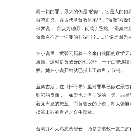
而一切的罪，最大的仍是“骄傲”，它是人的
自鸣正义。在古代基督教体系里，“骄傲”被探讨
保罗说：“自认为聪明，反成了愚拙。”圣奥古
骄傲岂不是一切罪的开端吗？……骄傲是因为人
在小说里，黄碧云籍着一名来自沈阳的数学天
展露。这就是黄碧云的七宗罪，一个由罪连结
赎。她在小说开始就已指出了谦卑，节制。
圣奥古斯丁在《忏悔录》里对罪早已做过最古
到它的反面，一如爱也会有自噬的一天。罪是
着无声息的掩至。而黄碧云的小说，却大张旗
揭露出罪的世界之众生图录。
台湾并不太熟悉黄碧云，乃是香港数一数二的