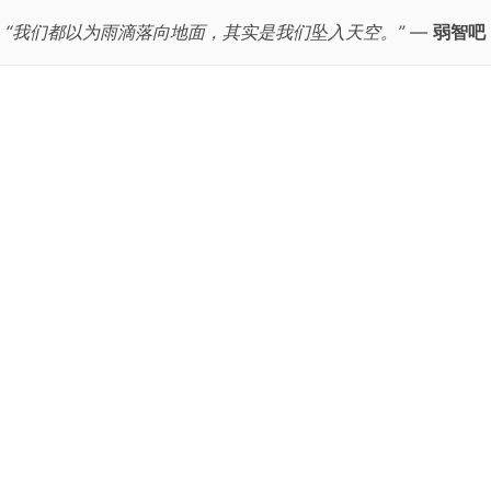
“我们都以为雨滴落向地面，其实是我们坠入天空。”
—
弱智吧
跳
至
正
文