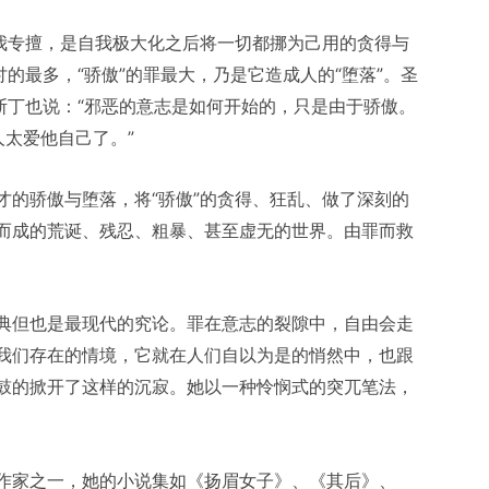
自我专擅，是自我极大化之后将一切都挪为己用的贪得与
的最多，“骄傲”的罪最大，乃是它造成人的“堕落”。圣
斯丁也说：“邪恶的意志是如何开始的，只是由于骄傲。
太爱他自己了。”
才的骄傲与堕落，将“骄傲”的贪得、狂乱、做了深刻的
而成的荒诞、残忍、粗暴、甚至虚无的世界。由罪而救
典但也是最现代的究论。罪在意志的裂隙中，自由会走
我们存在的情境，它就在人们自以为是的悄然中，也跟
鼓的掀开了这样的沉寂。她以一种怜悯式的突兀笔法，
作家之一，她的小说集如《扬眉女子》、《其后》、