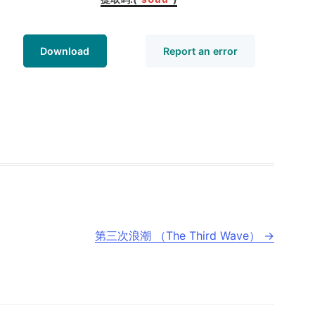
Download
Report an error
第三次浪潮 （The Third Wave）
→