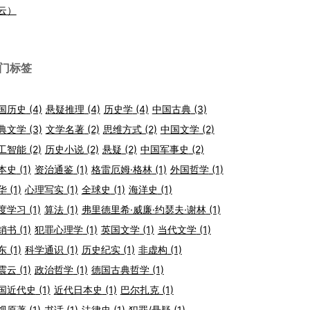
云）
门标签
国历史
(4)
悬疑推理
(4)
历史学
(4)
中国古典
(3)
典文学
(3)
文学名著
(2)
思维方式
(2)
中国文学
(2)
工智能
(2)
历史小说
(2)
悬疑
(2)
中国军事史
(2)
本史
(1)
资治通鉴
(1)
格雷厄姆·格林
(1)
外国哲学
(1)
华
(1)
心理写实
(1)
全球史
(1)
海洋史
(1)
度学习
(1)
算法
(1)
弗里德里希·威廉·约瑟夫·谢林
(1)
销书
(1)
犯罪心理学
(1)
英国文学
(1)
当代文学
(1)
东
(1)
科学通识
(1)
历史纪实
(1)
非虚构
(1)
震云
(1)
政治哲学
(1)
德国古典哲学
(1)
国近代史
(1)
近代日本史
(1)
巴尔扎克
(1)
视原著
(1)
书话
(1)
法律史
(1)
犯罪/悬疑
(1)