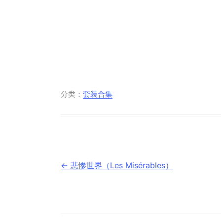
分类：
套装合集
文
←
悲惨世界（Les Misérables）
章
导
航