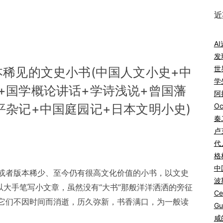
近
A
发
世
本稀见的文史小书(中国人文小史+中
学
+国学概论讲话+学诗浅说+曾国藩
阿拉
Oc
平杂记+中国庭园记+日本文明小史)
秦
卢
代
格
中
或者版本稀少、至今仍有很高文化价值的小书，以文史
波
以大手笔写小文章，虽然没有“大书”那般洋洋洒洒的旁征
Ce
它们不因时间而消逝，历久弥新，书香满口，为一般读
Gu
咸