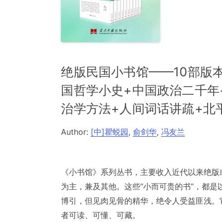
绝版民国小书馆——10部版
国哲学小史+中国政治二千年
治学方法+人间词话讲疏+北
Author:
[中]瞿蜕园
,
俞剑华
,
冯友兰
《小书馆》系列丛书，主要收入近代以来绝版
为主，兼及其他。这些“小而可贵的书”，都是
博引，但见肉见骨的精华，绝令人受益匪浅。
者可读、可懂、可藏。