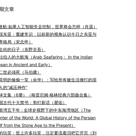
期文章
I迷航:如果人工智能失去控制，世界将会怎样（肖遥）
现东亚：重建常识，以崭新的视角认识今日之东亚与
界格局（宋念申）
生街的日子（东野圭吾）
伯人的大航海（Arab Seafaring： In the Indian
ean in Ancient and Early）
二世必须死（马伯庸）
克明的偷偷一笑（余华）：写给所有被生活捶打的现
人的“减压神作”
林文集（6册）（格雷厄姆·格林经典六部曲合集）
国古代十大禁书：剪灯新话（瞿佑）
斯湾五千年 : 全球史视野下的中东海湾地区（The
nter of the World: A Global History of the Persian
lf from the Stone Age to the Present）
的玩笑：世上许多玩笑，注定要流着泪把它开完（刘