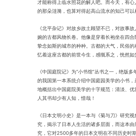
才能称得上临水照花的解人吧。而今天，有心
的那朵涟漪，也算对得起高山流水的知己可以
《北平杂记》对故乡故土顾望不已，对故事故
婉的古都风物长卷。他像是穿着长袍坐在四合
挚念如斯的城市的种种。古都的大气，民俗的
忆着这座古都的前世今生，感慨系之，恍然如
《中国庭院记》为“小书馆”丛书之一，绝版多
的我国第一本系统介绍中国庭园美学的小书，
地概括出中国庭院美学的十字规范：清淡、优
人其书却少有人知，惜哉！
《日本文明小史》是一本与《菊与刀》研究视
究，揭示了日本人生活的诸多层面，而这本由
究，它对2500多年的日本文明在不同历史