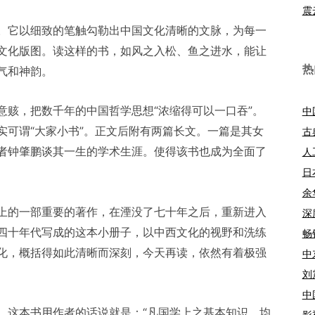
震
。它以细致的笔触勾勒出中国文化清晰的文脉，为每一
文化版图。读这样的书，如风之入松、鱼之进水，能让
热
气和神韵。
意赅，把数千年的中国哲学思想“浓缩得可以一口吞”。
中
实可谓“大家小书”。正文后附有两篇长文。一篇是其女
古
者钟肇鹏谈其一生的学术生涯。使得该书也成为全面了
人
日
余
上的一部重要的著作，在湮没了七十年之后，重新进入
深
四十年代写成的这本小册子，以中西文化的视野和洗练
畅
化，概括得如此清晰而深刻，今天再读，依然有着极强
中
刘
中
。这本书用作者的话说就是：“凡国学上之基本知识，均
影