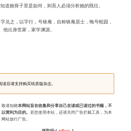
要知道她骨子里是如何，则吾人必须分析她的既往。
名宣颖，字兑之，以字行，号铢庵，自称铢庵居士，晚号蜕园，
。他出身世家，家学渊源。
阅读后请支持购买纸质版杂志。
敬请知晓
本网站旨在收集和分享自己在读或已读过的书籍，不
以营利为目的。
若您使用本站，还请关闭广告拦截工具，为本
网站放行广告。
提取码:(
s6uu
)