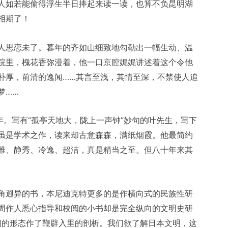
人如若能偷得浮生半日捧起来读一读，也算不负昆明湖
相期了！
人思恋未了。暮年的齐如山细致地勾勒出一幅生动、温
院里，槐花香弥漫着，他一口京腔娓娓讲述着这个令他
朴厚，前清的逸闻……其言至浅，其情至深，不禁使人追
梦……
年。写有“孤亭天地大，陇上一声钟”妙句的叶先生，写下
虽是学术之作，读来却古意森森，满纸烟霞。他最简约
雅、静秀、冷逸、超洁，真是精当之至。但八十年来其
角迥异的书，本尼迪克特更多的是作横向式的民族性研
周作人悉心指导和校阅的小书却是完全纵向的文明史研
时期的形态作了鞭辟入里的剖析。我们欲了解日本文明，这