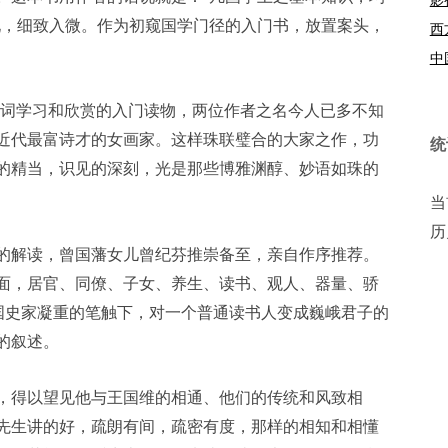
现，细致入微。作为初窥国学门径的入门书，放置案头，
西
中
诗词学习和欣赏的入门读物，两位作者之名今人已多不知
近代最富诗才的女画家。这样珠联璧合的大家之作，功
统
的精当，识见的深刻，光是那些博雅渊醇、妙语如珠的
当
历
的解读，曾国藩女儿曾纪芬推崇备至，亲自作序推荐。
面，居官、同僚、子女、养生、读书、观人、器量、骄
国史家凝重的笔触下，对一个普通读书人变成巍峨君子的
的叙述。
，得以望见他与王国维的相通、他们的传统和风致相
先生讲的好，疏朗有间，疏密有度，那样的相知和相懂