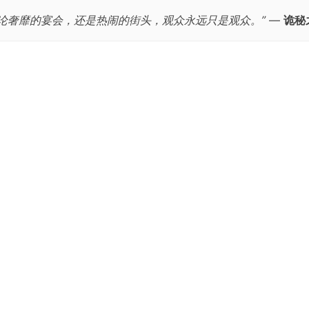
无论奢靡的宴会，还是热闹的街头，观众永远只是观众。”
—
诡秘
跳
至
正
文