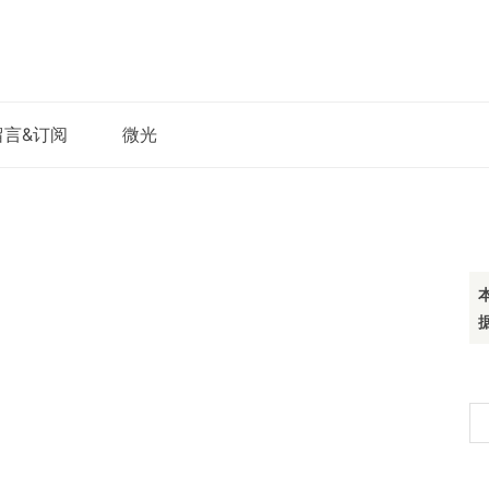
留言&订阅
微光
搜
索