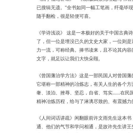
已搜辑无遗。”全书如同一幅工笔画，纤毫毕
随手翻检，很是轻便可喜。
《学诗浅说》 这是一本极好的关于中国古典
了，但一位是堙没已久的文史大家，一位则是
力一流，可称经典。捧书读来，且不论其内容
文字，就足以让我们大快朵颐。
《曾国藩治学方法》这是一部民国人对曾国藩
它堪称一部精神的冶炼志，有关人生的各个方
奢、淡泊、挫辱、坚忍，自省、笃实……在民
精神冶炼历程，给与了淋漓尽致的、有震撼力
《人间词话讲疏》闲翻眼前许文雨先生这本书
通、他们的气节和学问相通，是故许先生讲王