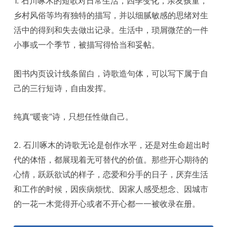
1. 石川啄木的短歌对日常生活，四季变化，亲友孩童，
乡村风俗等均有独特的描写，并以细腻敏感的思绪对生
活中的得到和失去做出记录。生活中，琐屑微茫的一件
小事或一个季节，被描写得恰当和妥帖。
图书内页设计线条留白，诗歌造句体，可以写下属于自
己的三行短诗，自由发挥。
纯真“暖丧”诗，只想任性做自己。
2. 石川啄木的诗歌无论是创作水平，还是对生命超出时
代的体悟，都展现着无可替代的价值。那些开心期待的
心情，跃跃欲试的样子，恋爱和分手的日子，厌弃生活
和工作的时候，因疾病烦忧、因家人感受想念、因城市
的一花一木觉得开心或者不开心都一一被收录在册。