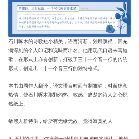
石川啄木的诗歌短小精美，语言清新，独辟蹊径，因充
满深刻的个人印记和况味而出名。他用现代口语来写短
歌，在形式上亦有创新，打破了三十一个音一行的传统
形式，创造出二十一个音三行的独特格式。
本书由周作人翻译，译文语言时而节制雅静，时而肆意
热情，使石川啄木那颗灼热、敏感、痛楚的诗人之心悦
然纸上。
敏感人群特供，给所有无缘无故、觉得寂寞的人
3. 石川的诗里，弥漫着一种忧郁和自嘲般的豁达。他静