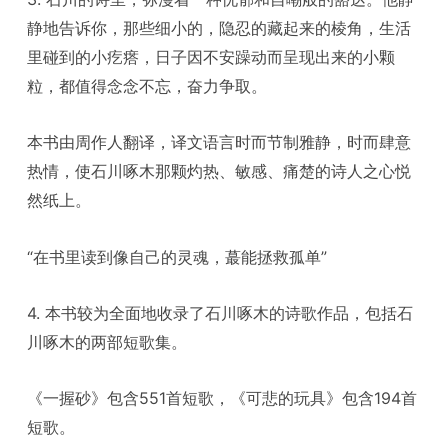
静地告诉你，那些细小的，隐忍的藏起来的棱角，生活
里碰到的小疙瘩，日子因不安躁动而呈现出来的小颗
粒，都值得念念不忘，奋力争取。
本书由周作人翻译，译文语言时而节制雅静，时而肆意
热情，使石川啄木那颗灼热、敏感、痛楚的诗人之心悦
然纸上。
“在书里读到像自己的灵魂，蕞能拯救孤单”
4. 本书较为全面地收录了石川啄木的诗歌作品，包括石
川啄木的两部短歌集。
《一握砂》包含551首短歌，《可悲的玩具》包含194首
短歌。