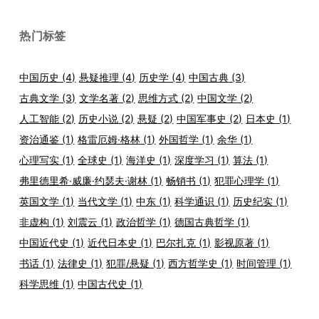
热门标签
中国历史
(4)
悬疑推理
(4)
历史学
(4)
中国古典
(3)
古典文学
(3)
文学名著
(2)
思维方式
(2)
中国文学
(2)
人工智能
(2)
历史小说
(2)
悬疑
(2)
中国军事史
(2)
日本史
(1)
资治通鉴
(1)
格雷厄姆·格林
(1)
外国哲学
(1)
余华
(1)
心理写实
(1)
全球史
(1)
海洋史
(1)
深度学习
(1)
算法
(1)
弗里德里希·威廉·约瑟夫·谢林
(1)
畅销书
(1)
犯罪心理学
(1)
英国文学
(1)
当代文学
(1)
中东
(1)
科学通识
(1)
历史纪实
(1)
非虚构
(1)
刘震云
(1)
政治哲学
(1)
德国古典哲学
(1)
中国近代史
(1)
近代日本史
(1)
巴尔扎克
(1)
影视原著
(1)
书话
(1)
法律史
(1)
犯罪/悬疑
(1)
西方哲学史
(1)
时间管理
(1)
科学思维
(1)
中国古代史
(1)