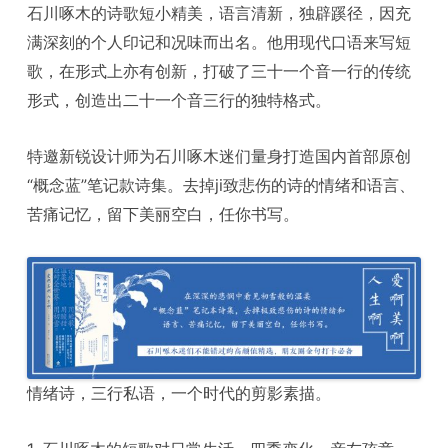
石川啄木的诗歌短小精美，语言清新，独辟蹊径，因充
满深刻的个人印记和况味而出名。他用现代口语来写短
歌，在形式上亦有创新，打破了三十一个音一行的传统
形式，创造出二十一个音三行的独特格式。
特邀新锐设计师为石川啄木迷们量身打造国内首部原创
“概念蓝”笔记款诗集。去掉ji致悲伤的诗的情绪和语言、
苦痛记忆，留下美丽空白，任你书写。
情绪诗，三行私语，一个时代的剪影素描。