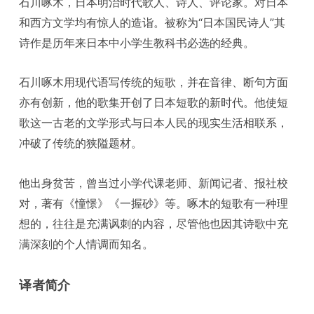
石川啄木，日本明治时代歌人、诗人、评论家。对日本
和西方文学均有惊人的造诣。被称为“日本国民诗人”其
诗作是历年来日本中小学生教科书必选的经典。
石川啄木用现代语写传统的短歌，并在音律、断句方面
亦有创新，他的歌集开创了日本短歌的新时代。他使短
歌这一古老的文学形式与日本人民的现实生活相联系，
冲破了传统的狭隘题材。
他出身贫苦，曾当过小学代课老师、新闻记者、报社校
对，著有《憧憬》《一握砂》等。啄木的短歌有一种理
想的，往往是充满讽刺的内容，尽管他也因其诗歌中充
满深刻的个人情调而知名。
译者简介