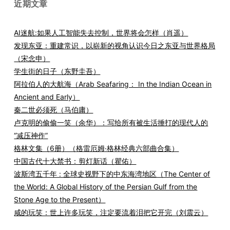
近期文章
AI迷航:如果人工智能失去控制，世界将会怎样（肖遥）
发现东亚：重建常识，以崭新的视角认识今日之东亚与世界格局
（宋念申）
学生街的日子（东野圭吾）
阿拉伯人的大航海（Arab Seafaring： In the Indian Ocean in
Ancient and Early）
秦二世必须死（马伯庸）
卢克明的偷偷一笑（余华）：写给所有被生活捶打的现代人的
“减压神作”
格林文集（6册）（格雷厄姆·格林经典六部曲合集）
中国古代十大禁书：剪灯新话（瞿佑）
波斯湾五千年 : 全球史视野下的中东海湾地区（The Center of
the World: A Global History of the Persian Gulf from the
Stone Age to the Present）
咸的玩笑：世上许多玩笑，注定要流着泪把它开完（刘震云）