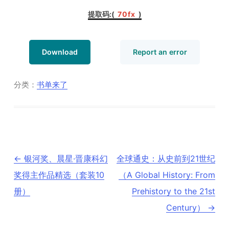
提取码:(
70fx
)
Download
Report an error
分类：
书单来了
文
←
银河奖、晨星·晋康科幻
全球通史：从史前到21世纪
章
导
奖得主作品精选（套装10
（A Global History: From
航
册）
Prehistory to the 21st
Century）
→