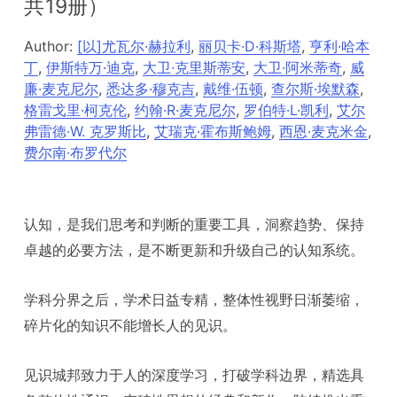
共19册）
Author:
[以]尤瓦尔·赫拉利
,
丽贝卡·D·科斯塔
,
亨利·哈本
丁
,
伊斯特万·迪克
,
大卫·克里斯蒂安
,
大卫·阿米蒂奇
,
威
廉·麦克尼尔
,
悉达多·穆克吉
,
戴维·伍顿
,
查尔斯·埃默森
,
格雷戈里·柯克伦
,
约翰·R·麦克尼尔
,
罗伯特·L·凯利
,
艾尔
弗雷德·W. 克罗斯比
,
艾瑞克·霍布斯鲍姆
,
西恩·麦克米金
,
费尔南·布罗代尔
认知，是我们思考和判断的重要工具，洞察趋势、保持
卓越的必要方法，是不断更新和升级自己的认知系统。
学科分界之后，学术日益专精，整体性视野日渐萎缩，
碎片化的知识不能增长人的见识。
见识城邦致力于人的深度学习，打破学科边界，精选具