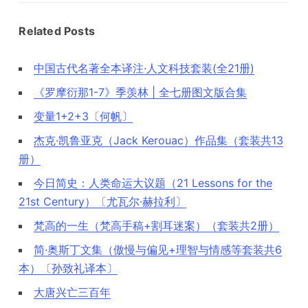
Related Posts
中国古代名著全本译注·人文科技套装(全21册)
《罗摩衍那1-7》季羡林 | 全七册图文版合集
变量1+2+3〔何帆〕
杰克·凯鲁亚克（Jack Kerouac）作品集（套装共13
册）
今日简史：人类命运大议题（21 Lessons for the
21st Century）〔尤瓦尔·赫拉利〕
梵高的一生（梵高手稿+割耳迷案）（套装共2册）
简·奥斯丁文集（傲慢与偏见+理智与情感等套装共6
本）〔孙致礼译本〕
大唐兴亡三百年