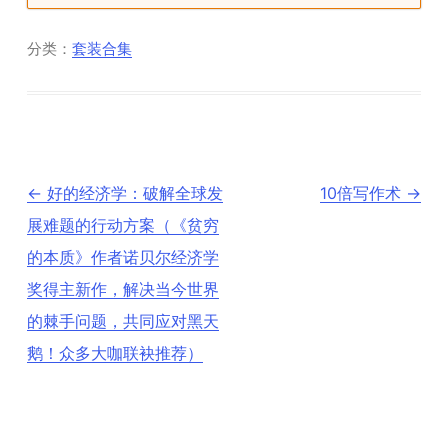
分类：
套装合集
文
←
好的经济学：破解全球发
10倍写作术
→
章
导
展难题的行动方案（《贫穷
航
的本质》作者诺贝尔经济学
奖得主新作，解决当今世界
的棘手问题，共同应对黑天
鹅！众多大咖联袂推荐）