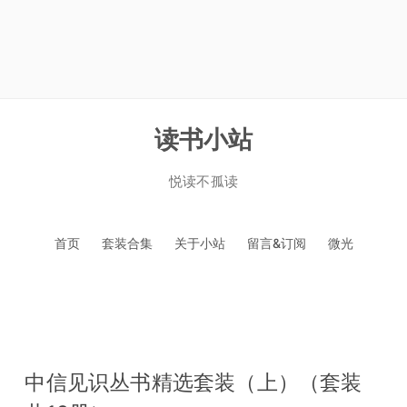
读书小站
悦读不孤读
跳
首页
套装合集
关于小站
留言&订阅
微光
至
正
文
中信见识丛书精选套装（上）（套装