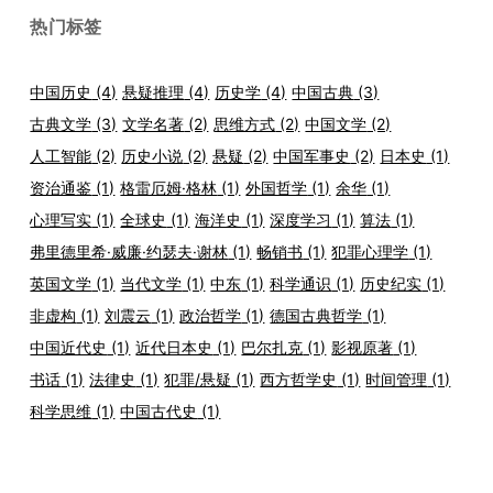
热门标签
中国历史
(4)
悬疑推理
(4)
历史学
(4)
中国古典
(3)
古典文学
(3)
文学名著
(2)
思维方式
(2)
中国文学
(2)
人工智能
(2)
历史小说
(2)
悬疑
(2)
中国军事史
(2)
日本史
(1)
资治通鉴
(1)
格雷厄姆·格林
(1)
外国哲学
(1)
余华
(1)
心理写实
(1)
全球史
(1)
海洋史
(1)
深度学习
(1)
算法
(1)
弗里德里希·威廉·约瑟夫·谢林
(1)
畅销书
(1)
犯罪心理学
(1)
英国文学
(1)
当代文学
(1)
中东
(1)
科学通识
(1)
历史纪实
(1)
非虚构
(1)
刘震云
(1)
政治哲学
(1)
德国古典哲学
(1)
中国近代史
(1)
近代日本史
(1)
巴尔扎克
(1)
影视原著
(1)
书话
(1)
法律史
(1)
犯罪/悬疑
(1)
西方哲学史
(1)
时间管理
(1)
科学思维
(1)
中国古代史
(1)