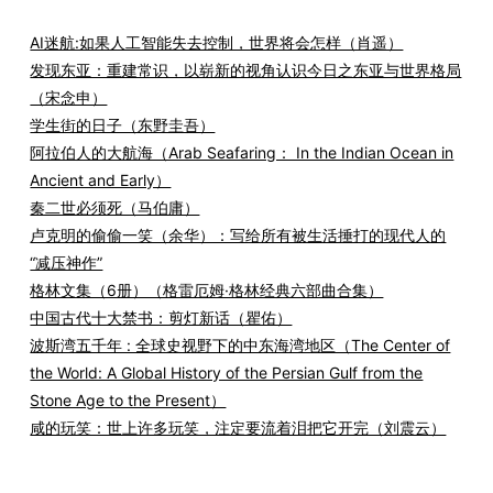
AI迷航:如果人工智能失去控制，世界将会怎样（肖遥）
发现东亚：重建常识，以崭新的视角认识今日之东亚与世界格局
（宋念申）
学生街的日子（东野圭吾）
阿拉伯人的大航海（Arab Seafaring： In the Indian Ocean in
Ancient and Early）
秦二世必须死（马伯庸）
卢克明的偷偷一笑（余华）：写给所有被生活捶打的现代人的
“减压神作”
格林文集（6册）（格雷厄姆·格林经典六部曲合集）
中国古代十大禁书：剪灯新话（瞿佑）
波斯湾五千年 : 全球史视野下的中东海湾地区（The Center of
the World: A Global History of the Persian Gulf from the
Stone Age to the Present）
咸的玩笑：世上许多玩笑，注定要流着泪把它开完（刘震云）