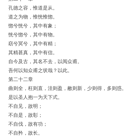
孔德之容，惟道是从。
道之为物，惟恍惟惚。
惚兮恍兮，其中有象；
恍兮惚兮，其中有物。
窈兮冥兮，其中有精；
其精甚真，其中有信。
自今及古，其名不去，以阅众甫。
吾何以知众甫之状哉？以此。
第二十二章
曲则全，枉则直，洼则盈，敝则新，少则得，多则惑。
是以圣人抱一为天下式。
不自见，故明；
不自是，故彰；
不自伐，故有功；
不自矜，故长。