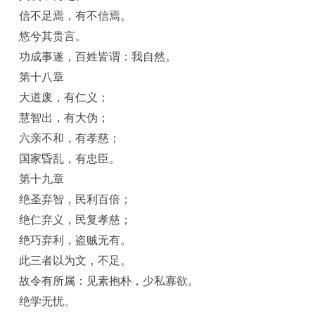
信不足焉，有不信焉。
悠兮其贵言。
功成事遂，百姓皆谓：我自然。
第十八章
大道废，有仁义；
慧智出，有大伪；
六亲不和，有孝慈；
国家昏乱，有忠臣。
第十九章
绝圣弃智，民利百倍；
绝仁弃义，民复孝慈；
绝巧弃利，盗贼无有。
此三者以为文，不足。
故令有所属：见素抱朴，少私寡欲。
绝学无忧。