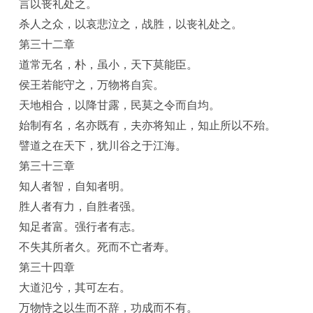
言以丧礼处之。
杀人之众，以哀悲泣之，战胜，以丧礼处之。
第三十二章
道常无名，朴，虽小，天下莫能臣。
侯王若能守之，万物将自宾。
天地相合，以降甘露，民莫之令而自均。
始制有名，名亦既有，夫亦将知止，知止所以不殆。
譬道之在天下，犹川谷之于江海。
第三十三章
知人者智，自知者明。
胜人者有力，自胜者强。
知足者富。强行者有志。
不失其所者久。死而不亡者寿。
第三十四章
大道氾兮，其可左右。
万物恃之以生而不辞，功成而不有。