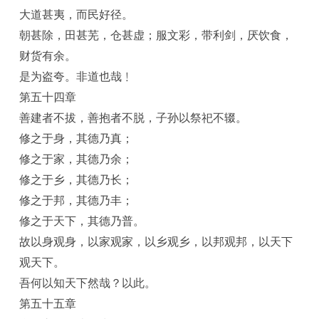
大道甚夷，而民好径。
朝甚除，田甚芜，仓甚虚；服文彩，带利剑，厌饮食，
财货有余。
是为盗夸。非道也哉﹗
第五十四章
善建者不拔，善抱者不脱，子孙以祭祀不辍。
修之于身，其德乃真；
修之于家，其德乃余；
修之于乡，其德乃长；
修之于邦，其德乃丰；
修之于天下，其德乃普。
故以身观身，以家观家，以乡观乡，以邦观邦，以天下
观天下。
吾何以知天下然哉？以此。
第五十五章