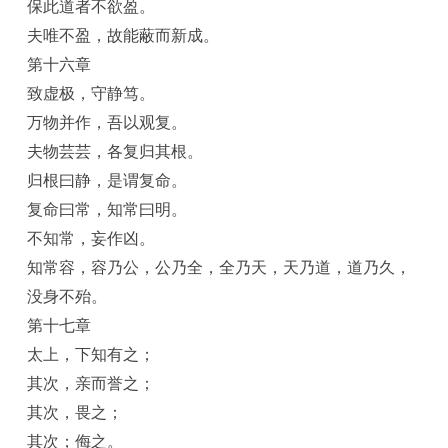
保此道者不欲盈。
夫唯不盈，故能蔽而新成。
第十六章
致虚极，守静笃。
万物并作，吾以观复。
夫物芸芸，各复归其根。
归根曰静，是谓复命。
复命曰常，知常曰明。
不知常，妄作凶。
知常容，容乃公，公乃全，全乃天，天乃道，道乃久，
没身不殆。
第十七章
太上，下知有之；
其次，亲而誉之；
其次，畏之；
其次；侮之。