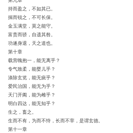
第九章
持而盈之，不如其已。
揣而锐之，不可长保。
金玉满堂，莫之能守。
富贵而骄，自遗其咎。
功遂身退，天之道也。
第十章
载营魄抱一，能无离乎？
专气致柔，能婴儿乎？
涤除玄览，能无疵乎？
爱民治国，能无为乎？
天门开阖，能为雌乎？
明白四达，能无知乎？
生之，畜之。
生而不有，为而不恃，长而不宰，是谓玄德。
第十一章