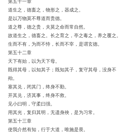
第五十一章
道生之，德畜之，物形之，器成之。
是以万物莫不尊道而贵德。
道之尊，德之贵，夫莫之命而常自然。
故道生之，德畜之。长之育之，亭之毒之，养之覆之。
生而不有，为而不恃，长而不宰，是谓玄德。
第五十二章
天下有始，以为天下母。
既得其母，以知其子；既知其子，复守其母，没身不
殆。
塞其兑，闭其门，终身不勤。
开其兑，济其事，终身不救。
见小曰明，守柔曰强。
用其光，复归其明，无遗身殃，是为习常。
第五十三章
使我介然有知，行于大道，唯施是畏。