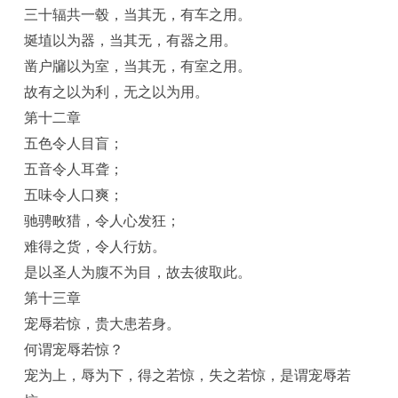
三十辐共一毂，当其无，有车之用。
埏埴以为器，当其无，有器之用。
凿户牖以为室，当其无，有室之用。
故有之以为利，无之以为用。
第十二章
五色令人目盲；
五音令人耳聋；
五味令人口爽；
驰骋畋猎，令人心发狂；
难得之货，令人行妨。
是以圣人为腹不为目，故去彼取此。
第十三章
宠辱若惊，贵大患若身。
何谓宠辱若惊？
宠为上，辱为下，得之若惊，失之若惊，是谓宠辱若