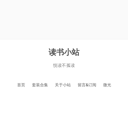
读书小站
悦读不孤读
跳
首页
套装合集
关于小站
留言&订阅
微光
至
正
文