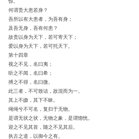
惊。
何谓贵大患若身？
吾所以有大患者，为吾有身；
及吾无身，吾有何患？
故贵以身为天下，若可寄天下；
爱以身为天下，若可托天下。
第十四章
视之不见，名曰夷；
听之不闻，名曰希；
搏之不得，名曰微。
此三者，不可致诘，故混而为一。
其上不皦，其下不昧。
绳绳兮不可名，复归于无物。
是谓无状之状，无物之象，是谓惚恍。
迎之不见其首，随之不见其后。
执古之道，以御今之有。