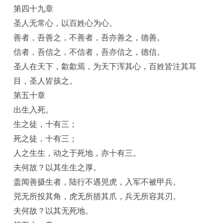
第四十九章
圣人无常心，以百姓心为心。
善者，吾善之，不善者，吾亦善之，德善。
信者，吾信之，不信者，吾亦信之，德信。
圣人在天下，歙歙焉，为天下浑其心，百姓皆注其耳
目，圣人皆孩之。
第五十章
出生入死。
生之徒，十有三；
死之徒，十有三；
人之生生，动之于死地，亦十有三。
夫何故？以其生生之厚。
盖闻善摄生者，陆行不遇兕虎，入军不被甲兵。
兕无所投其角，虎无所措其爪，兵无所容其刃。
夫何故？以其无死地。