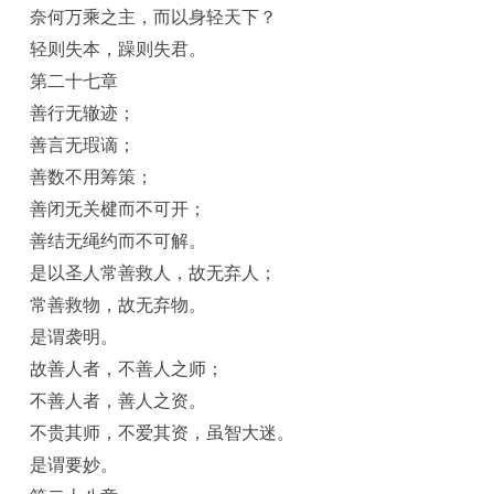
奈何万乘之主，而以身轻天下？
轻则失本，躁则失君。
第二十七章
善行无辙迹；
善言无瑕谪；
善数不用筹策；
善闭无关楗而不可开；
善结无绳约而不可解。
是以圣人常善救人，故无弃人；
常善救物，故无弃物。
是谓袭明。
故善人者，不善人之师；
不善人者，善人之资。
不贵其师，不爱其资，虽智大迷。
是谓要妙。