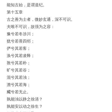
能知古始，是谓道纪。
第十五章
古之善为士者，微妙玄通，深不可识。
夫唯不可识，故强为之容：
豫兮若冬涉川；
犹兮若畏四邻；
俨兮其若客；
涣兮其若凌释；
敦兮其若朴；
旷兮其若谷；
混兮其若浊；
澹兮其若海；
飂兮若无止。
孰能浊以静之徐清？
孰能安以动之徐生？