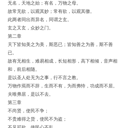
无名，天地之始；有名，万物之母。
故常无欲，以观其妙；常有欲，以观其徼。
此两者同出而异名，同谓之玄。
玄之又玄，众妙之门。
第二章
天下皆知美之为美，斯恶已；皆知善之为善，斯不善
已。
故有无相生，难易相成，长短相形，高下相倾，音声相
和，前后相随。
是以圣人处无为之事，行不言之教。
万物作焉而不辞，生而不有，为而弗恃，功成而不居。
夫唯弗居，是以不去。
第三章
不尚贤，使民不争；
不贵难得之货，使民不为盗；
不见可欲，使民心不乱。