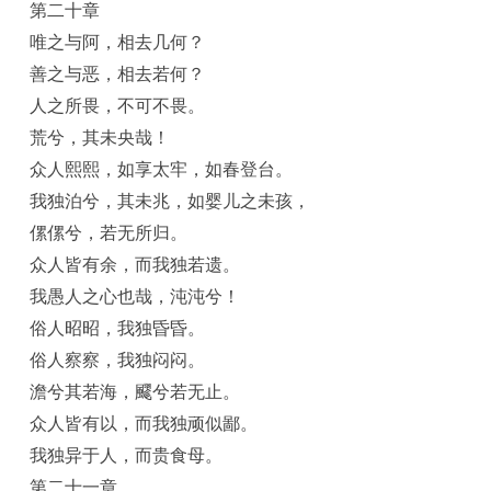
第二十章
唯之与阿，相去几何？
善之与恶，相去若何？
人之所畏，不可不畏。
荒兮，其未央哉！
众人熙熙，如享太牢，如春登台。
我独泊兮，其未兆，如婴儿之未孩，
傫傫兮，若无所归。
众人皆有余，而我独若遗。
我愚人之心也哉，沌沌兮！
俗人昭昭，我独昏昏。
俗人察察，我独闷闷。
澹兮其若海，飂兮若无止。
众人皆有以，而我独顽似鄙。
我独异于人，而贵食母。
第二十一章