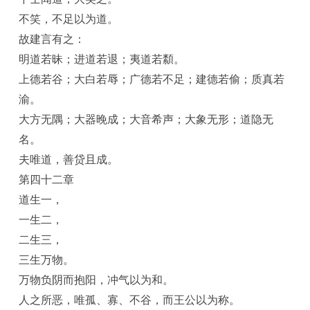
不笑，不足以为道。
故建言有之：
明道若昧；进道若退；夷道若纇。
上德若谷；大白若辱；广德若不足；建德若偷；质真若
渝。
大方无隅；大器晚成；大音希声；大象无形；道隐无
名。
夫唯道，善贷且成。
第四十二章
道生一，
一生二，
二生三，
三生万物。
万物负阴而抱阳，冲气以为和。
人之所恶，唯孤、寡、不谷，而王公以为称。