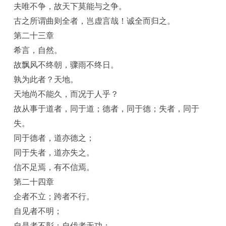
夫唯不争，故天下莫能与之争。
古之所谓曲则全者，岂虚言哉！诚全而归之。
第二十三章
希言，自然。
故飘风不终朝，骤雨不终日。
孰为此者？天地。
天地尚不能久，而况于人乎？
故从事于道者，同于道；德者，同于德；失者，同于
失。
同于德者，道亦德之；
同于失者，道亦失之。
信不足焉，有不信焉。
第二十四章
企者不立；跨者不行。
自见者不明；
自是者不彰；自伐者无功；