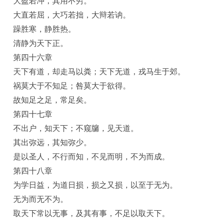
大盈若冲，其用不穷。
大直若屈，大巧若拙，大辩若讷。
躁胜寒，静胜热。
清静为天下正。
第四十六章
天下有道，却走马以粪；天下无道，戎马生于郊。
祸莫大于不知足；咎莫大于欲得。
故知足之足，常足矣。
第四十七章
不出户，知天下；不窥牖，见天道。
其出弥远，其知弥少。
是以圣人，不行而知，不见而明，不为而成。
第四十八章
为学日益，为道日损，损之又损，以至于无为。
无为而无不为。
取天下常以无事，及其有事，不足以取天下。