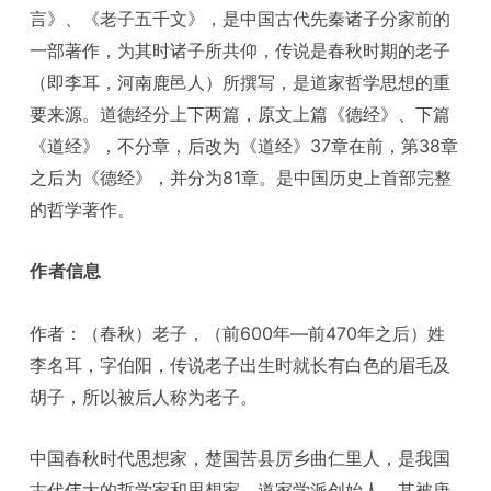
言》、《老子五千文》，是中国古代先秦诸子分家前的
一部著作，为其时诸子所共仰，传说是春秋时期的老子
（即李耳，河南鹿邑人）所撰写，是道家哲学思想的重
要来源。道德经分上下两篇，原文上篇《德经》、下篇
《道经》，不分章，后改为《道经》37章在前，第38章
之后为《德经》，并分为81章。是中国历史上首部完整
的哲学著作。
作者信息
作者：（春秋）老子，（前600年—前470年之后）姓
李名耳，字伯阳，传说老子出生时就长有白色的眉毛及
胡子，所以被后人称为老子。
中国春秋时代思想家，楚国苦县厉乡曲仁里人，是我国
古代伟大的哲学家和思想家、道家学派创始人。其被唐