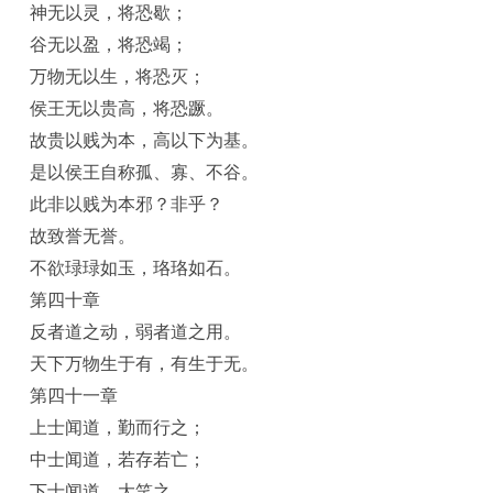
神无以灵，将恐歇；
谷无以盈，将恐竭；
万物无以生，将恐灭；
侯王无以贵高，将恐蹶。
故贵以贱为本，高以下为基。
是以侯王自称孤、寡、不谷。
此非以贱为本邪？非乎？
故致誉无誉。
不欲琭琭如玉，珞珞如石。
第四十章
反者道之动，弱者道之用。
天下万物生于有，有生于无。
第四十一章
上士闻道，勤而行之；
中士闻道，若存若亡；
下士闻道，大笑之。