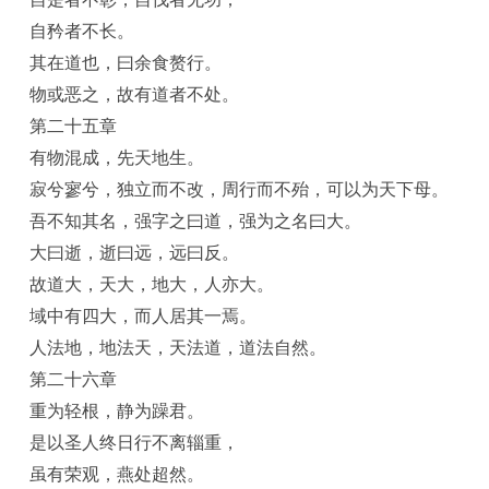
自矜者不长。
其在道也，曰余食赘行。
物或恶之，故有道者不处。
第二十五章
有物混成，先天地生。
寂兮寥兮，独立而不改，周行而不殆，可以为天下母。
吾不知其名，强字之曰道，强为之名曰大。
大曰逝，逝曰远，远曰反。
故道大，天大，地大，人亦大。
域中有四大，而人居其一焉。
人法地，地法天，天法道，道法自然。
第二十六章
重为轻根，静为躁君。
是以圣人终日行不离辎重，
虽有荣观，燕处超然。