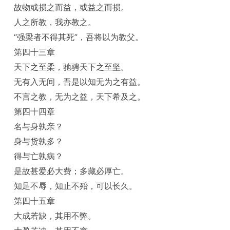
故物或损之而益，或益之而损。
人之所教，我亦教之。
“强梁者不得其死”，吾将以为教父。
第四十三章
天下之至柔，驰骋天下之至坚。
无有入无间，吾是以知无为之有益。
不言之教，无为之益，天下希及之。
第四十四章
名与身孰亲？
身与货孰多？
得与亡孰病？
是故甚爱必大费；多藏必厚亡。
知足不辱，知止不殆，可以长久。
第四十五章
大成若缺，其用不弊。