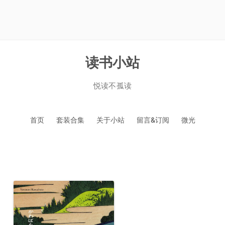
读书小站
悦读不孤读
跳
首页
套装合集
关于小站
留言&订阅
微光
至
正
文