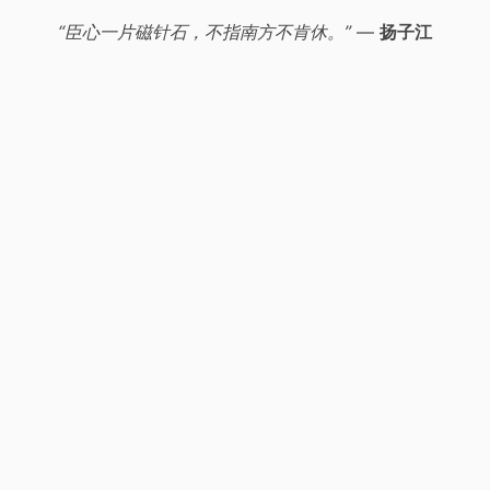
“臣心一片磁针石，不指南方不肯休。”
—
扬子江