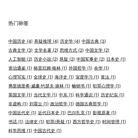
热门标签
中国历史
(4)
悬疑推理
(4)
历史学
(4)
中国古典
(3)
古典文学
(3)
文学名著
(2)
思维方式
(2)
中国文学
(2)
人工智能
(2)
历史小说
(2)
悬疑
(2)
中国军事史
(2)
日本史
(1)
资治通鉴
(1)
格雷厄姆·格林
(1)
外国哲学
(1)
余华
(1)
心理写实
(1)
全球史
(1)
海洋史
(1)
深度学习
(1)
算法
(1)
弗里德里希·威廉·约瑟夫·谢林
(1)
畅销书
(1)
犯罪心理学
(1)
英国文学
(1)
当代文学
(1)
中东
(1)
科学通识
(1)
历史纪实
(1)
非虚构
(1)
刘震云
(1)
政治哲学
(1)
德国古典哲学
(1)
中国近代史
(1)
近代日本史
(1)
巴尔扎克
(1)
影视原著
(1)
书话
(1)
法律史
(1)
犯罪/悬疑
(1)
西方哲学史
(1)
时间管理
(1)
科学思维
(1)
中国古代史
(1)