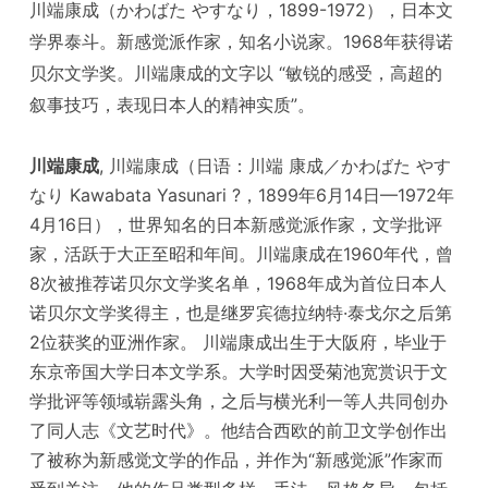
川端康成（かわばた やすなり，1899-1972），日本文
学界泰斗。新感觉派作家，知名小说家。1968年获得诺
贝尔文学奖。川端康成的文字以 “敏锐的感受，高超的
叙事技巧，表现日本人的精神实质”。
川端康成
, 川端康成（日语：川端 康成／かわばた やす
なり Kawabata Yasunari ?，1899年6月14日—1972年
4月16日），世界知名的日本新感觉派作家，文学批评
家，活跃于大正至昭和年间。川端康成在1960年代，曾
8次被推荐诺贝尔文学奖名单，1968年成为首位日本人
诺贝尔文学奖得主，也是继罗宾德拉纳特·泰戈尔之后第
2位获奖的亚洲作家。 川端康成出生于大阪府，毕业于
东京帝国大学日本文学系。大学时因受菊池宽赏识于文
学批评等领域崭露头角，之后与横光利一等人共同创办
了同人志《文艺时代》。他结合西欧的前卫文学创作出
了被称为新感觉文学的作品，并作为“新感觉派”作家而