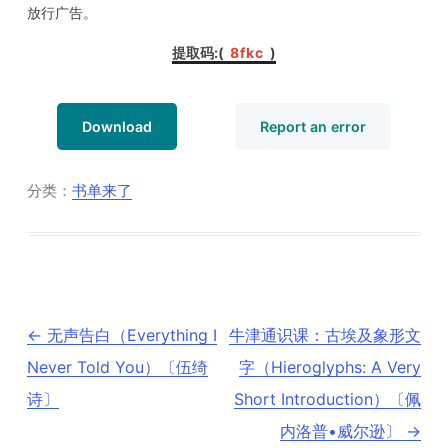
放行广告。
提取码:(
8fkc
)
Download
Report an error
分类：
书单来了
文
←
无声告白（Everything I
牛津通识课：古埃及象形文
章
导
Never Told You）〔伍绮
字（Hieroglyphs: A Very
航
诗〕
Short Introduction）〔佩
内洛普•威尔逊〕
→