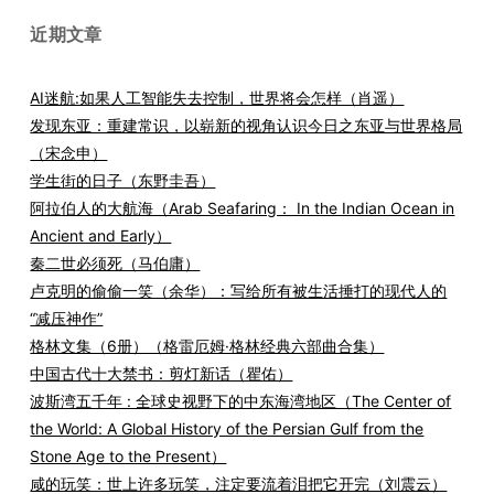
近期文章
AI迷航:如果人工智能失去控制，世界将会怎样（肖遥）
发现东亚：重建常识，以崭新的视角认识今日之东亚与世界格局
（宋念申）
学生街的日子（东野圭吾）
阿拉伯人的大航海（Arab Seafaring： In the Indian Ocean in
Ancient and Early）
秦二世必须死（马伯庸）
卢克明的偷偷一笑（余华）：写给所有被生活捶打的现代人的
“减压神作”
格林文集（6册）（格雷厄姆·格林经典六部曲合集）
中国古代十大禁书：剪灯新话（瞿佑）
波斯湾五千年 : 全球史视野下的中东海湾地区（The Center of
the World: A Global History of the Persian Gulf from the
Stone Age to the Present）
咸的玩笑：世上许多玩笑，注定要流着泪把它开完（刘震云）