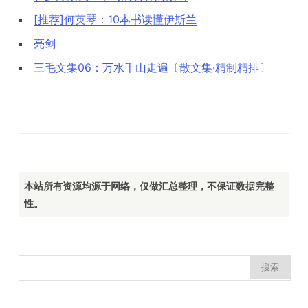
[推荐]何英琴：10本书读懂伊斯兰
亮剑
三毛文集06：万水千山走遍〔散文集·精制精排〕
本站所有资源均源于网络，仅做汇总整理，不保证数据完整
性。
搜
索：