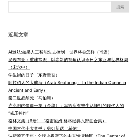
搜
索：
近期文章
AI迷航:如果人工智能失去控制，世界将会怎样（肖遥）
发现东亚：重建常识，以崭新的视角认识今日之东亚与世界格局
（宋念申）
学生街的日子（东野圭吾）
阿拉伯人的大航海（Arab Seafaring： In the Indian Ocean in
Ancient and Early）
秦二世必须死（马伯庸）
卢克明的偷偷一笑（余华）：写给所有被生活捶打的现代人的
“减压神作”
格林文集（6册）（格雷厄姆·格林经典六部曲合集）
中国古代十大禁书：剪灯新话（瞿佑）
波斯湾五千年 : 全球史视野下的中东海湾地区（The Center of