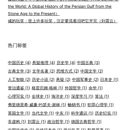
the World: A Global History of the Persian Gulf from the
Stone Age to the Present）
咸的玩笑：世上许多玩笑，注定要流着泪把它开完（刘震云）
热门标签
中国历史
(4)
悬疑推理
(4)
历史学
(4)
中国古典
(3)
古典文学
(3)
文学名著
(2)
思维方式
(2)
中国文学
(2)
人工智能
(2)
历史小说
(2)
悬疑
(2)
中国军事史
(2)
日本史
(1)
资治通鉴
(1)
格雷厄姆·格林
(1)
外国哲学
(1)
余华
(1)
心理写实
(1)
全球史
(1)
海洋史
(1)
深度学习
(1)
算法
(1)
弗里德里希·威廉·约瑟夫·谢林
(1)
畅销书
(1)
犯罪心理学
(1)
英国文学
(1)
当代文学
(1)
中东
(1)
科学通识
(1)
历史纪实
(1)
非虚构
(1)
刘震云
(1)
政治哲学
(1)
德国古典哲学
(1)
中国近代史
(1)
近代日本史
(1)
巴尔扎克
(1)
影视原著
(1)