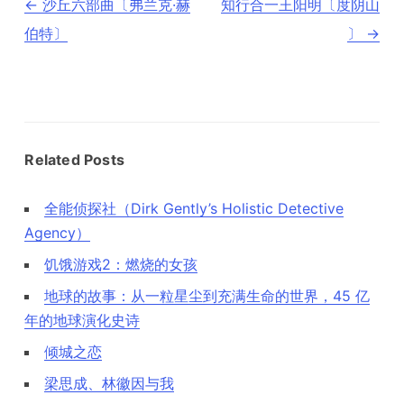
←
沙丘六部曲〔弗兰克·赫
知行合一王阳明〔度阴山
章
导
伯特〕
〕
→
航
Related Posts
全能侦探社（Dirk Gently’s Holistic Detective
Agency）
饥饿游戏2：燃烧的女孩
地球的故事：从一粒星尘到充满生命的世界，45 亿
年的地球演化史诗
倾城之恋
梁思成、林徽因与我