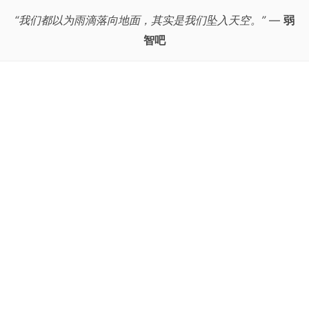
“我们都以为雨滴落向地面，其实是我们坠入天空。”
—
弱
智吧