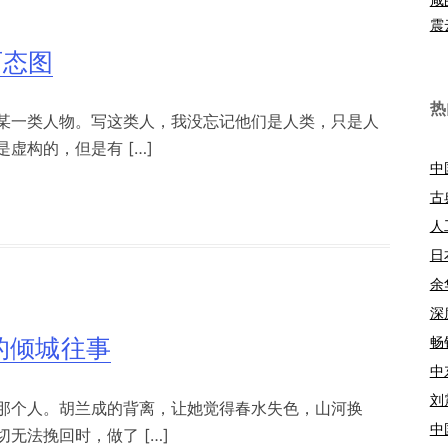
震
百态图
热
某一类人物。写这类人，我没忘记他们是人类，只是人
虚构的，但是有 […]
中
古
人
日
余
深
畅
的倾城往事
中
刘
那个人。胡兰成的背离，让她觉得春水失色，山河换
中
无法挽回时，做了 […]