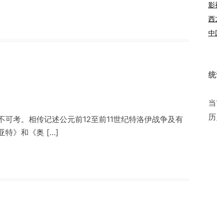
影
西
中
统
当
历
可考。相传记述公元前12至前11世纪特洛伊战争及有
特》和《奥 […]