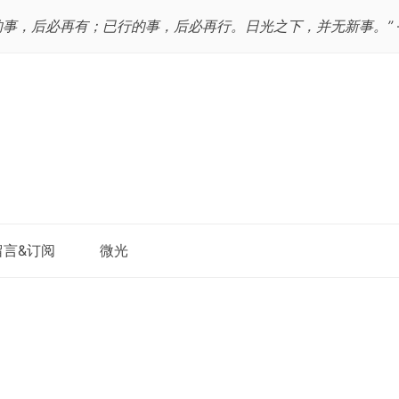
的事，后必再有；已行的事，后必再行。日光之下，并无新事。”
跳
留言&订阅
微光
至
正
文