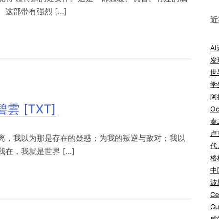
这部带有强烈 […]
近
A
发
世
学
阿拉
 [TXT]
Oc
秦
卢
离，我以为那是存在的疑惑；为我的叛逆与敌对；我以
代
在，我就是世界 […]
格
中
波
Ce
Gu
咸