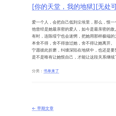
[你的天堂，我的地狱][无处可逃
爱一个人，会把自己低到尘埃里，那么，恨一
他曾经是她最亲密的爱人，如今是最亲密的敌
有时，连陈绥宁也会迷惘，把她用那样极端的
本舍不得，舍不得放过她，舍不得让她离开。
宁愿彼此折磨，纠缠深陷在地狱中，也还是要
是不是唯有让她恨自己，才能让这段关系继续
分类：
书单来了
文
←
早期文章
章