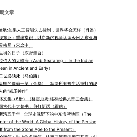
期文章
I迷航:如果人工智能失去控制，世界将会怎样（肖遥）
现东亚：重建常识，以崭新的视角认识今日之东亚与
界格局（宋念申）
生街的日子（东野圭吾）
伯人的大航海（Arab Seafaring： In the Indian
ean in Ancient and Early）
二世必须死（马伯庸）
克明的偷偷一笑（余华）：写给所有被生活捶打的现
人的“减压神作”
林文集（6册）（格雷厄姆·格林经典六部曲合集）
国古代十大禁书：剪灯新话（瞿佑）
斯湾五千年 : 全球史视野下的中东海湾地区（The
nter of the World: A Global History of the Persian
lf from the Stone Age to the Present）
的玩笑：世上许多玩笑，注定要流着泪把它开完（刘