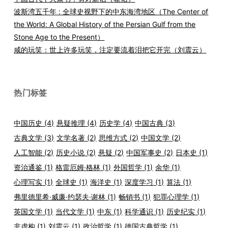
波斯湾五千年 : 全球史视野下的中东海湾地区（The Center of
the World: A Global History of the Persian Gulf from the
Stone Age to the Present）
咸的玩笑：世上许多玩笑，注定要流着泪把它开完（刘震云）
热门标签
中国历史
(4)
悬疑推理
(4)
历史学
(4)
中国古典
(3)
古典文学
(3)
文学名著
(2)
思维方式
(2)
中国文学
(2)
人工智能
(2)
历史小说
(2)
悬疑
(2)
中国军事史
(2)
日本史
(1)
资治通鉴
(1)
格雷厄姆·格林
(1)
外国哲学
(1)
余华
(1)
心理写实
(1)
全球史
(1)
海洋史
(1)
深度学习
(1)
算法
(1)
弗里德里希·威廉·约瑟夫·谢林
(1)
畅销书
(1)
犯罪心理学
(1)
英国文学
(1)
当代文学
(1)
中东
(1)
科学通识
(1)
历史纪实
(1)
非虚构
(1)
刘震云
(1)
政治哲学
(1)
德国古典哲学
(1)