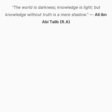
“The world is darkness; knowledge is light; but
knowledge without truth is a mere shadow.”
—
Ali ibn
Abi Talib (R.A)