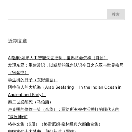
搜
索：
近期文章
AI迷航:如果人工智能失去控制，世界将会怎样（肖遥）
发现东亚：重建常识，以崭新的视角认识今日之东亚与世界格局
（宋念申）
学生街的日子（东野圭吾）
阿拉伯人的大航海（Arab Seafaring： In the Indian Ocean in
Ancient and Early）
秦二世必须死（马伯庸）
卢克明的偷偷一笑（余华）：写给所有被生活捶打的现代人的
“减压神作”
格林文集（6册）（格雷厄姆·格林经典六部曲合集）
中国古代十大禁书：剪灯新话（瞿佑）