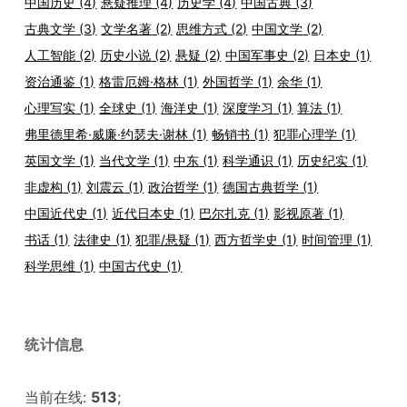
中国历史
(4)
悬疑推理
(4)
历史学
(4)
中国古典
(3)
古典文学
(3)
文学名著
(2)
思维方式
(2)
中国文学
(2)
人工智能
(2)
历史小说
(2)
悬疑
(2)
中国军事史
(2)
日本史
(1)
资治通鉴
(1)
格雷厄姆·格林
(1)
外国哲学
(1)
余华
(1)
心理写实
(1)
全球史
(1)
海洋史
(1)
深度学习
(1)
算法
(1)
弗里德里希·威廉·约瑟夫·谢林
(1)
畅销书
(1)
犯罪心理学
(1)
英国文学
(1)
当代文学
(1)
中东
(1)
科学通识
(1)
历史纪实
(1)
非虚构
(1)
刘震云
(1)
政治哲学
(1)
德国古典哲学
(1)
中国近代史
(1)
近代日本史
(1)
巴尔扎克
(1)
影视原著
(1)
书话
(1)
法律史
(1)
犯罪/悬疑
(1)
西方哲学史
(1)
时间管理
(1)
科学思维
(1)
中国古代史
(1)
统计信息
当前在线:
513
;