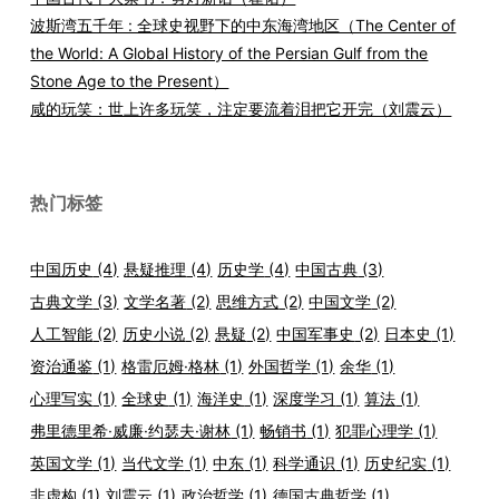
波斯湾五千年 : 全球史视野下的中东海湾地区（The Center of
the World: A Global History of the Persian Gulf from the
Stone Age to the Present）
咸的玩笑：世上许多玩笑，注定要流着泪把它开完（刘震云）
热门标签
中国历史
(4)
悬疑推理
(4)
历史学
(4)
中国古典
(3)
古典文学
(3)
文学名著
(2)
思维方式
(2)
中国文学
(2)
人工智能
(2)
历史小说
(2)
悬疑
(2)
中国军事史
(2)
日本史
(1)
资治通鉴
(1)
格雷厄姆·格林
(1)
外国哲学
(1)
余华
(1)
心理写实
(1)
全球史
(1)
海洋史
(1)
深度学习
(1)
算法
(1)
弗里德里希·威廉·约瑟夫·谢林
(1)
畅销书
(1)
犯罪心理学
(1)
英国文学
(1)
当代文学
(1)
中东
(1)
科学通识
(1)
历史纪实
(1)
非虚构
(1)
刘震云
(1)
政治哲学
(1)
德国古典哲学
(1)