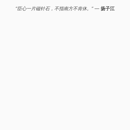
“臣心一片磁针石，不指南方不肯休。”
—
扬子江