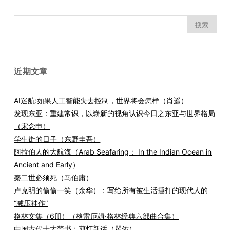
搜
索：
近期文章
AI迷航:如果人工智能失去控制，世界将会怎样（肖遥）
发现东亚：重建常识，以崭新的视角认识今日之东亚与世界格局
（宋念申）
学生街的日子（东野圭吾）
阿拉伯人的大航海（Arab Seafaring： In the Indian Ocean in
Ancient and Early）
秦二世必须死（马伯庸）
卢克明的偷偷一笑（余华）：写给所有被生活捶打的现代人的
“减压神作”
格林文集（6册）（格雷厄姆·格林经典六部曲合集）
中国古代十大禁书：剪灯新话（瞿佑）