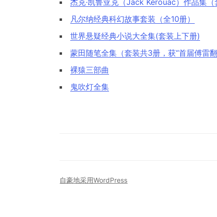
杰克·凯鲁亚克（Jack Kerouac）作品集
凡尔纳经典科幻故事套装（全10册）
世界悬疑经典小说大全集(套装上下册)
蒙田随笔全集（套装共3册，获“首届傅雷翻
裸猿三部曲
鬼吹灯全集
自豪地采用WordPress