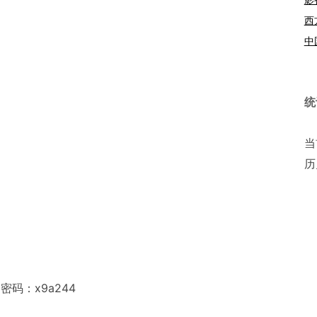
西
中
统
当
历
Bo 密码：x9a244