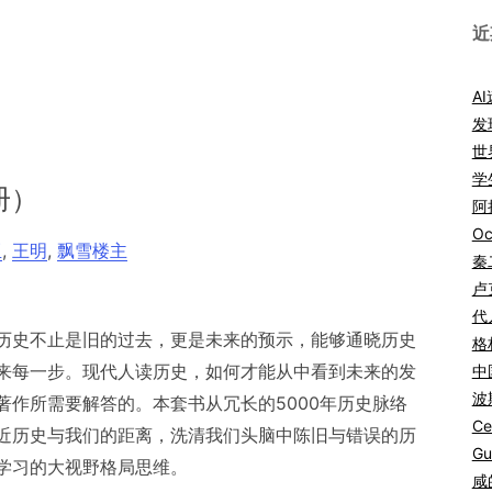
近
A
发
世
学
册）
阿拉
Oc
亚
,
王明
,
飘雪楼主
秦
卢
代
历史不止是旧的过去，更是未来的预示，能够通晓历史
格
来每一步。现代人读历史，如何才能从中看到未来的发
中
波
著作所需要解答的。本套书从冗长的5000年历史脉络
Ce
近历史与我们的距离，洗清我们头脑中陈旧与错误的历
Gu
学习的大视野格局思维。
咸