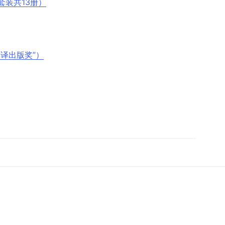
（套装共13册）
译出版奖”）