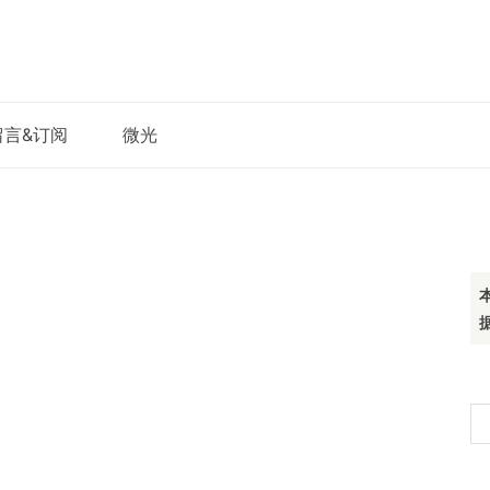
留言&订阅
微光
搜
索