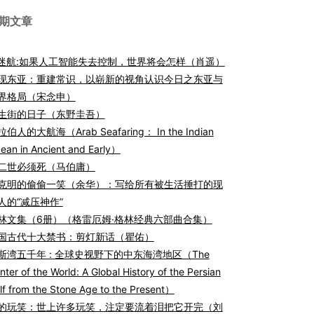
期文章
I迷航:如果人工智能失去控制，世界将会怎样（肖遥）
现东亚：重建常识，以崭新的视角认识今日之东亚与
界格局（宋念申）
生街的日子（东野圭吾）
伯人的大航海（Arab Seafaring： In the Indian
ean in Ancient and Early）
二世必须死（马伯庸）
克明的偷偷一笑（余华）：写给所有被生活捶打的现
人的“减压神作”
林文集（6册）（格雷厄姆·格林经典六部曲合集）
国古代十大禁书：剪灯新话（瞿佑）
斯湾五千年 : 全球史视野下的中东海湾地区（The
nter of the World: A Global History of the Persian
lf from the Stone Age to the Present）
的玩笑：世上许多玩笑，注定要流着泪把它开完（刘