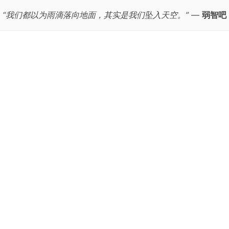
“我们都以为雨滴落向地面，其实是我们坠入天空。”
—
弱智吧
跳
至
正
文