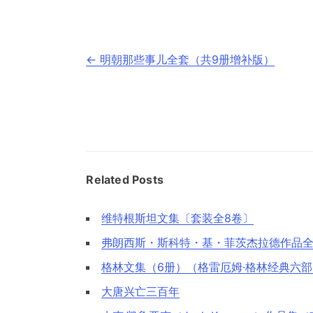
文
←
明朝那些事儿全套（共9册增补版）
章
导
航
Related Posts
维特根斯坦文集〔套装全8卷〕
弗朗西斯・斯科特・基・菲茨杰拉德作品全
格林文集（6册）（格雷厄姆·格林经典六
大唐兴亡三百年