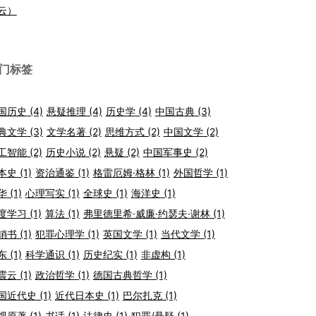
云）
门标签
国历史
(4)
悬疑推理
(4)
历史学
(4)
中国古典
(3)
典文学
(3)
文学名著
(2)
思维方式
(2)
中国文学
(2)
工智能
(2)
历史小说
(2)
悬疑
(2)
中国军事史
(2)
本史
(1)
资治通鉴
(1)
格雷厄姆·格林
(1)
外国哲学
(1)
华
(1)
心理写实
(1)
全球史
(1)
海洋史
(1)
度学习
(1)
算法
(1)
弗里德里希·威廉·约瑟夫·谢林
(1)
销书
(1)
犯罪心理学
(1)
英国文学
(1)
当代文学
(1)
东
(1)
科学通识
(1)
历史纪实
(1)
非虚构
(1)
震云
(1)
政治哲学
(1)
德国古典哲学
(1)
国近代史
(1)
近代日本史
(1)
巴尔扎克
(1)
视原著
(1)
书话
(1)
法律史
(1)
犯罪/悬疑
(1)