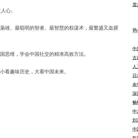
震
道人心。
的枭雄、最聪明的智者、最智慧的权谋术，最繁盛又血腥
热
中
中国思维，学会中国社交的精准高效方法。
古
人
，小看趣味历史，大看中国未来。
日
余
深
畅
中
刘
中
影