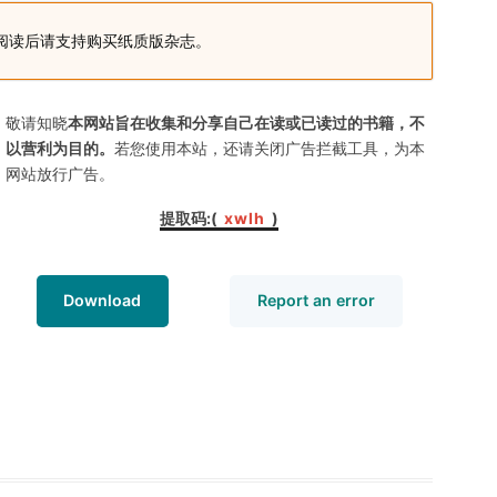
阅读后请支持购买纸质版杂志。
敬请知晓
本网站旨在收集和分享自己在读或已读过的书籍，不
以营利为目的。
若您使用本站，还请关闭广告拦截工具，为本
网站放行广告。
提取码:(
xwlh
)
Download
Report an error