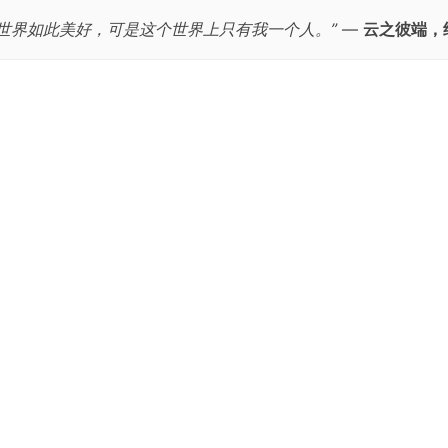
个世界如此美好，可是这个世界上只有我一个人。”
—
云之彼端，
跳
至
正
文