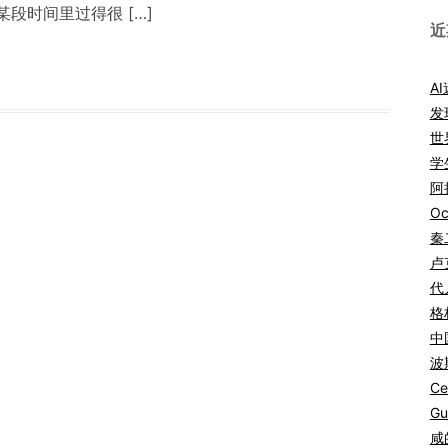
段时间里过得很 […]
近
A
发
世
学
阿拉
Oc
秦
卢
代
格
中
波
Ce
Gu
咸