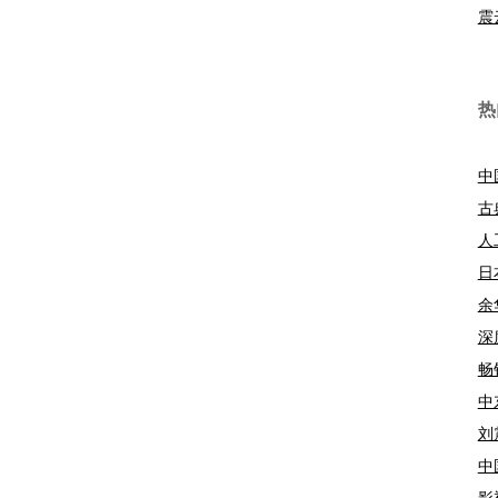
震
热
中
古
人
日
余
深
畅
中
刘
中
影