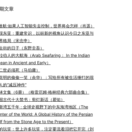
期文章
I迷航:如果人工智能失去控制，世界将会怎样（肖遥）
现东亚：重建常识，以崭新的视角认识今日之东亚与
界格局（宋念申）
生街的日子（东野圭吾）
伯人的大航海（Arab Seafaring： In the Indian
ean in Ancient and Early）
二世必须死（马伯庸）
克明的偷偷一笑（余华）：写给所有被生活捶打的现
人的“减压神作”
林文集（6册）（格雷厄姆·格林经典六部曲合集）
国古代十大禁书：剪灯新话（瞿佑）
斯湾五千年 : 全球史视野下的中东海湾地区（The
nter of the World: A Global History of the Persian
lf from the Stone Age to the Present）
的玩笑：世上许多玩笑，注定要流着泪把它开完（刘