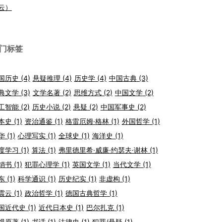
云）
门标签
国历史
(4)
悬疑推理
(4)
历史学
(4)
中国古典
(3)
典文学
(3)
文学名著
(2)
思维方式
(2)
中国文学
(2)
工智能
(2)
历史小说
(2)
悬疑
(2)
中国军事史
(2)
本史
(1)
资治通鉴
(1)
格雷厄姆·格林
(1)
外国哲学
(1)
华
(1)
心理写实
(1)
全球史
(1)
海洋史
(1)
度学习
(1)
算法
(1)
弗里德里希·威廉·约瑟夫·谢林
(1)
销书
(1)
犯罪心理学
(1)
英国文学
(1)
当代文学
(1)
东
(1)
科学通识
(1)
历史纪实
(1)
非虚构
(1)
震云
(1)
政治哲学
(1)
德国古典哲学
(1)
国近代史
(1)
近代日本史
(1)
巴尔扎克
(1)
视原著
(1)
书话
(1)
法律史
(1)
犯罪/悬疑
(1)