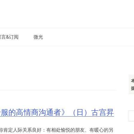
留言&订阅
微光
舒服的高情商沟通者》（日）古宫昇
搜
索
你肯定人际关系良好：有相处愉悦的朋友、有暖心的另