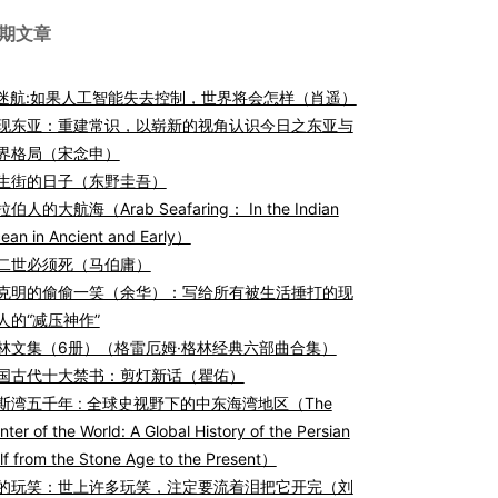
期文章
I迷航:如果人工智能失去控制，世界将会怎样（肖遥）
现东亚：重建常识，以崭新的视角认识今日之东亚与
界格局（宋念申）
生街的日子（东野圭吾）
伯人的大航海（Arab Seafaring： In the Indian
ean in Ancient and Early）
二世必须死（马伯庸）
克明的偷偷一笑（余华）：写给所有被生活捶打的现
人的“减压神作”
林文集（6册）（格雷厄姆·格林经典六部曲合集）
国古代十大禁书：剪灯新话（瞿佑）
斯湾五千年 : 全球史视野下的中东海湾地区（The
nter of the World: A Global History of the Persian
lf from the Stone Age to the Present）
的玩笑：世上许多玩笑，注定要流着泪把它开完（刘