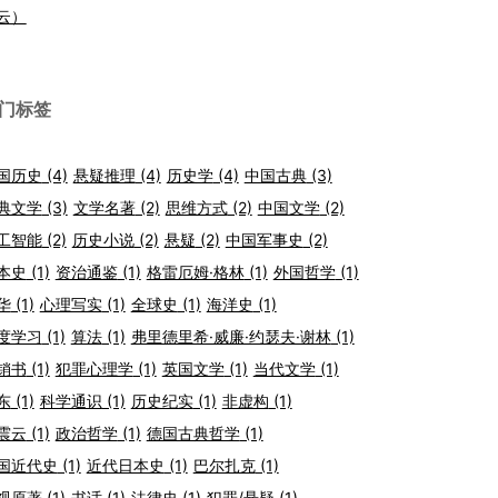
云）
门标签
国历史
(4)
悬疑推理
(4)
历史学
(4)
中国古典
(3)
典文学
(3)
文学名著
(2)
思维方式
(2)
中国文学
(2)
工智能
(2)
历史小说
(2)
悬疑
(2)
中国军事史
(2)
本史
(1)
资治通鉴
(1)
格雷厄姆·格林
(1)
外国哲学
(1)
华
(1)
心理写实
(1)
全球史
(1)
海洋史
(1)
度学习
(1)
算法
(1)
弗里德里希·威廉·约瑟夫·谢林
(1)
销书
(1)
犯罪心理学
(1)
英国文学
(1)
当代文学
(1)
东
(1)
科学通识
(1)
历史纪实
(1)
非虚构
(1)
震云
(1)
政治哲学
(1)
德国古典哲学
(1)
国近代史
(1)
近代日本史
(1)
巴尔扎克
(1)
视原著
(1)
书话
(1)
法律史
(1)
犯罪/悬疑
(1)