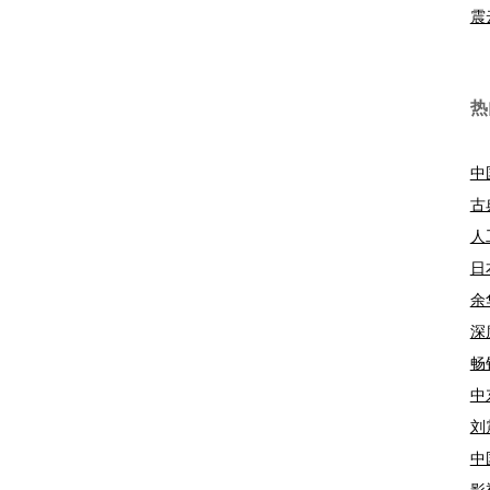
震
热
中
古
人
日
余
深
畅
中
刘
中
影