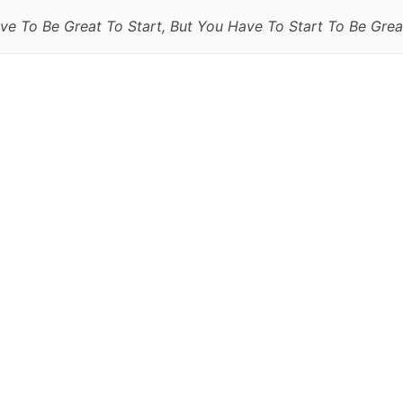
e To Be Great To Start, But You Have To Start To Be Grea
跳
至
正
文