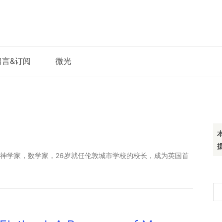
留言&订阅
微光
8—1926）神学家，数学家，26岁就任伦敦城市学校的校长，成为英国首
搜
索