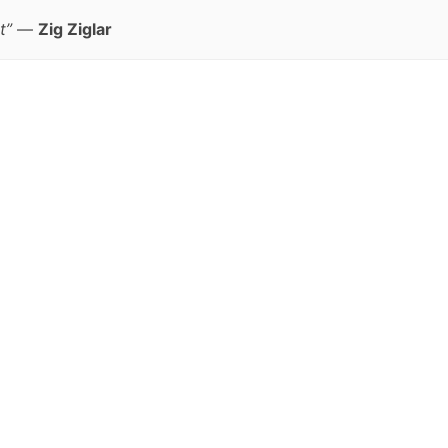
t”
—
Zig Ziglar