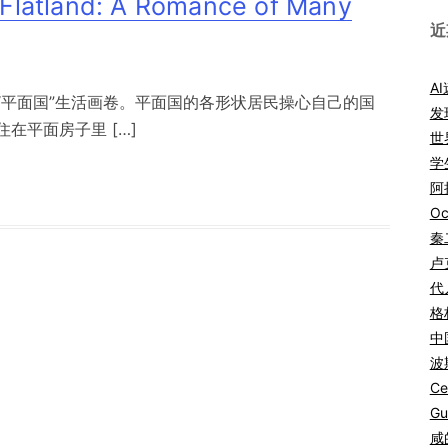
and: A Romance of Many
近
A
“平面国”生活画卷。平面国的各形状居民操心自己的国
发
在平面房子里 […]
世
学
阿拉
Oc
秦
卢
代
格
中
波
Ce
Gu
咸