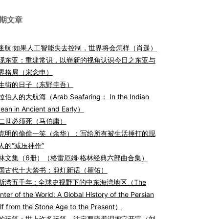
期文章
I迷航:如果人工智能失去控制，世界将会怎样（肖遥）
现东亚：重建常识，以崭新的视角认识今日之东亚与
界格局（宋念申）
生街的日子（东野圭吾）
伯人的大航海（Arab Seafaring： In the Indian
ean in Ancient and Early）
二世必须死（马伯庸）
克明的偷偷一笑（余华）：写给所有被生活捶打的现
人的“减压神作”
林文集（6册）（格雷厄姆·格林经典六部曲合集）
国古代十大禁书：剪灯新话（瞿佑）
斯湾五千年 : 全球史视野下的中东海湾地区（The
nter of the World: A Global History of the Persian
lf from the Stone Age to the Present）
的玩笑：世上许多玩笑，注定要流着泪把它开完（刘