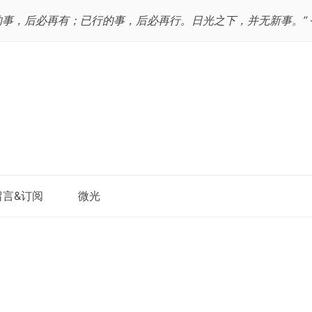
的事，后必再有；已行的事，后必再行。日光之下，并无新事。”
跳
留言&订阅
微光
至
正
文