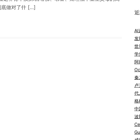
底做对了什 […]
近
A
发
世
学
阿拉
Oc
秦
卢
代
格
中
波
Ce
Gu
咸