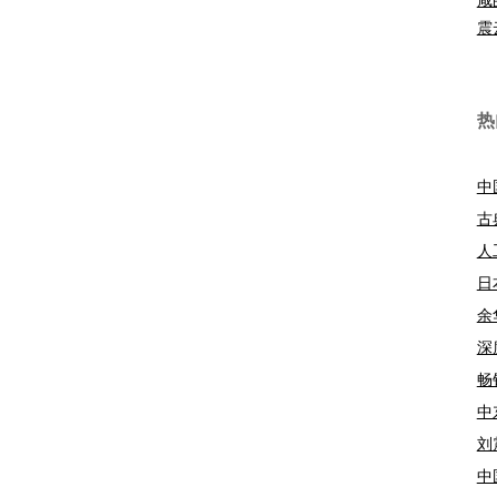
震
热
中
古
人
日
余
深
畅
中
刘
中