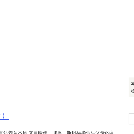
册）
搜
索
直达养育本质,来自哈佛、耶鲁、斯坦福毕业生父母的高