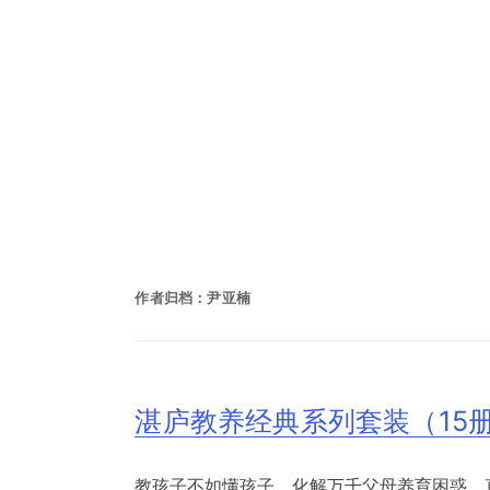
作者归档：
尹亚楠
湛庐教养经典系列套装（15
教孩子不如懂孩子，化解万千父母养育困惑，