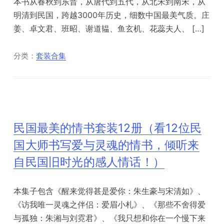
本书从春秋到东晋，从唐代到五代，从北宋到南宋，从
明清到民国，跨越3000年历史，细数中国最美气质。庄
姜、卓文君、班昭、谢道韫、鱼玄机、花蕊夫人、 […]
分类：
套装合集
民国最美的情书套装12册（看12位民
国大师书写爱与灵魂的情书，倾听来
自民国旧时光的感人情话！）
本集子包含《醒来觉得甚是爱你：朱生豪与宋清如》、
《访我唯一灵魂之伴侣：爱眉小札》、《那些不舍得爱
与孤独：朱湘与刘霓君》、《我只想和你在一个慢下来