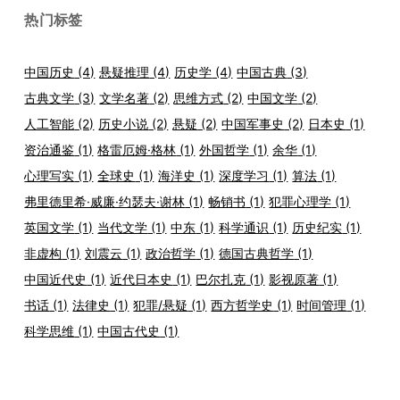
热门标签
中国历史
(4)
悬疑推理
(4)
历史学
(4)
中国古典
(3)
古典文学
(3)
文学名著
(2)
思维方式
(2)
中国文学
(2)
人工智能
(2)
历史小说
(2)
悬疑
(2)
中国军事史
(2)
日本史
(1)
资治通鉴
(1)
格雷厄姆·格林
(1)
外国哲学
(1)
余华
(1)
心理写实
(1)
全球史
(1)
海洋史
(1)
深度学习
(1)
算法
(1)
弗里德里希·威廉·约瑟夫·谢林
(1)
畅销书
(1)
犯罪心理学
(1)
英国文学
(1)
当代文学
(1)
中东
(1)
科学通识
(1)
历史纪实
(1)
非虚构
(1)
刘震云
(1)
政治哲学
(1)
德国古典哲学
(1)
中国近代史
(1)
近代日本史
(1)
巴尔扎克
(1)
影视原著
(1)
书话
(1)
法律史
(1)
犯罪/悬疑
(1)
西方哲学史
(1)
时间管理
(1)
科学思维
(1)
中国古代史
(1)