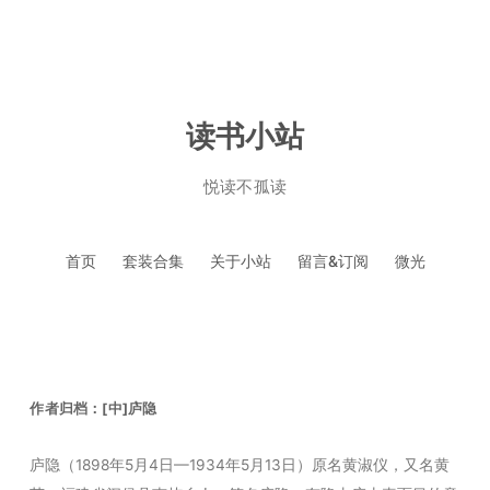
读书小站
悦读不孤读
跳
首页
套装合集
关于小站
留言&订阅
微光
至
正
文
作者归档：
[中]庐隐
庐隐（1898年5月4日—1934年5月13日）原名黄淑仪，又名黄