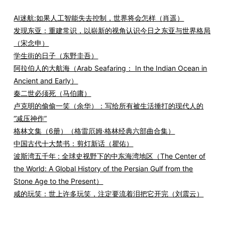
AI迷航:如果人工智能失去控制，世界将会怎样（肖遥）
发现东亚：重建常识，以崭新的视角认识今日之东亚与世界格局
（宋念申）
学生街的日子（东野圭吾）
阿拉伯人的大航海（Arab Seafaring： In the Indian Ocean in
Ancient and Early）
秦二世必须死（马伯庸）
卢克明的偷偷一笑（余华）：写给所有被生活捶打的现代人的
“减压神作”
格林文集（6册）（格雷厄姆·格林经典六部曲合集）
中国古代十大禁书：剪灯新话（瞿佑）
波斯湾五千年 : 全球史视野下的中东海湾地区（The Center of
the World: A Global History of the Persian Gulf from the
Stone Age to the Present）
咸的玩笑：世上许多玩笑，注定要流着泪把它开完（刘震云）