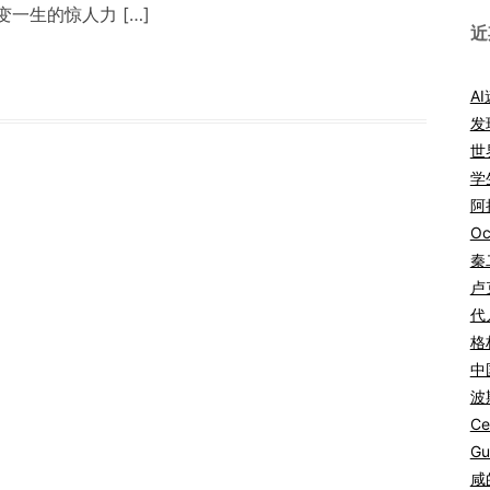
一生的惊人力 […]
近
A
发
世
学
阿拉
Oc
秦
卢
代
格
中
波
Ce
Gu
咸