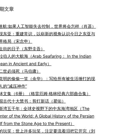
期文章
I迷航:如果人工智能失去控制，世界将会怎样（肖遥）
现东亚：重建常识，以崭新的视角认识今日之东亚与
界格局（宋念申）
生街的日子（东野圭吾）
伯人的大航海（Arab Seafaring： In the Indian
ean in Ancient and Early）
二世必须死（马伯庸）
克明的偷偷一笑（余华）：写给所有被生活捶打的现
人的“减压神作”
林文集（6册）（格雷厄姆·格林经典六部曲合集）
国古代十大禁书：剪灯新话（瞿佑）
斯湾五千年 : 全球史视野下的中东海湾地区（The
nter of the World: A Global History of the Persian
lf from the Stone Age to the Present）
的玩笑：世上许多玩笑，注定要流着泪把它开完（刘