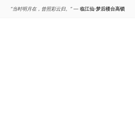
“当时明月在，曾照彩云归。”
—
临江仙·梦后楼台高锁
跳
至
正
文