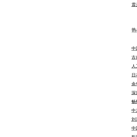
震
热
中
古
人
日
余
深
畅
中
刘
中
影