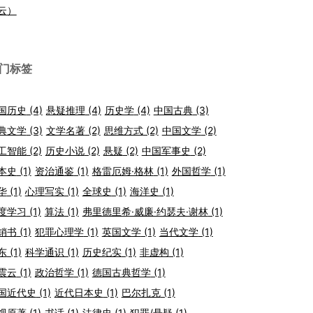
云）
门标签
国历史
(4)
悬疑推理
(4)
历史学
(4)
中国古典
(3)
典文学
(3)
文学名著
(2)
思维方式
(2)
中国文学
(2)
工智能
(2)
历史小说
(2)
悬疑
(2)
中国军事史
(2)
本史
(1)
资治通鉴
(1)
格雷厄姆·格林
(1)
外国哲学
(1)
华
(1)
心理写实
(1)
全球史
(1)
海洋史
(1)
度学习
(1)
算法
(1)
弗里德里希·威廉·约瑟夫·谢林
(1)
销书
(1)
犯罪心理学
(1)
英国文学
(1)
当代文学
(1)
东
(1)
科学通识
(1)
历史纪实
(1)
非虚构
(1)
震云
(1)
政治哲学
(1)
德国古典哲学
(1)
国近代史
(1)
近代日本史
(1)
巴尔扎克
(1)
视原著
(1)
书话
(1)
法律史
(1)
犯罪/悬疑
(1)