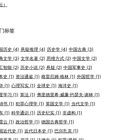
云）
门标签
国历史
(4)
悬疑推理
(4)
历史学
(4)
中国古典
(3)
典文学
(3)
文学名著
(2)
思维方式
(2)
中国文学
(2)
工智能
(2)
历史小说
(2)
悬疑
(2)
中国军事史
(2)
本史
(1)
资治通鉴
(1)
格雷厄姆·格林
(1)
外国哲学
(1)
华
(1)
心理写实
(1)
全球史
(1)
海洋史
(1)
度学习
(1)
算法
(1)
弗里德里希·威廉·约瑟夫·谢林
(1)
销书
(1)
犯罪心理学
(1)
英国文学
(1)
当代文学
(1)
东
(1)
科学通识
(1)
历史纪实
(1)
非虚构
(1)
震云
(1)
政治哲学
(1)
德国古典哲学
(1)
国近代史
(1)
近代日本史
(1)
巴尔扎克
(1)
视原著
(1)
书话
(1)
法律史
(1)
犯罪/悬疑
(1)