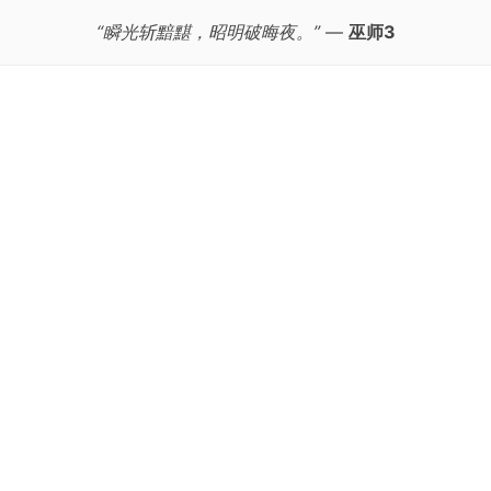
“瞬光斩黯黮，昭明破晦夜。”
—
巫师3
跳
至
正
文