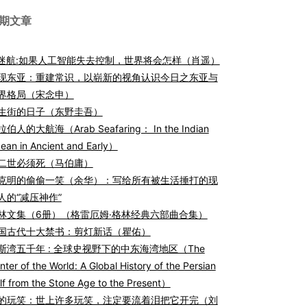
期文章
I迷航:如果人工智能失去控制，世界将会怎样（肖遥）
现东亚：重建常识，以崭新的视角认识今日之东亚与
界格局（宋念申）
生街的日子（东野圭吾）
伯人的大航海（Arab Seafaring： In the Indian
ean in Ancient and Early）
二世必须死（马伯庸）
克明的偷偷一笑（余华）：写给所有被生活捶打的现
人的“减压神作”
林文集（6册）（格雷厄姆·格林经典六部曲合集）
国古代十大禁书：剪灯新话（瞿佑）
斯湾五千年 : 全球史视野下的中东海湾地区（The
nter of the World: A Global History of the Persian
lf from the Stone Age to the Present）
的玩笑：世上许多玩笑，注定要流着泪把它开完（刘