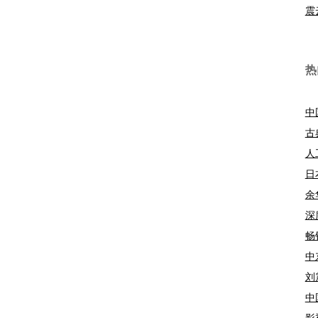
震
热
中
古
人
日
余
深
畅
中
刘
中
影