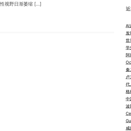
视野日渐萎缩 […]
近
A
发
世
学
阿拉
Oc
秦
卢
代
格
中
波
Ce
Gu
咸