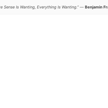
e Sense Is Wanting, Everything Is Wanting.”
—
Benjamin Fr
跳
至
正
文