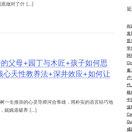
底做对了什 […]
近
A
发
世
学
阿拉
的父母+园丁与木匠+孩子如何思
Oc
秦
核心天性教养法+深井效应+如何让
卢
代
格
中
春树一生推崇的心灵导师河合隼雄，用朴实的语言轻巧地
波
娓娓道破养 […]
Ce
Gu
咸