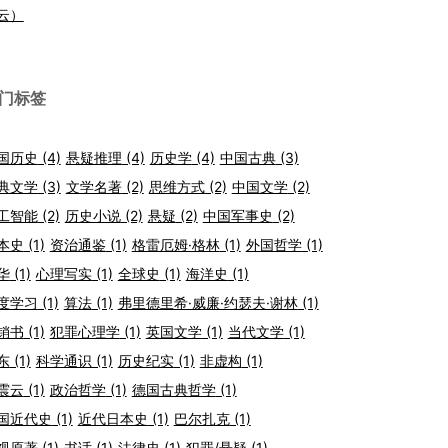
云）
门标签
国历史
(4)
悬疑推理
(4)
历史学
(4)
中国古典
(3)
典文学
(3)
文学名著
(2)
思维方式
(2)
中国文学
(2)
工智能
(2)
历史小说
(2)
悬疑
(2)
中国军事史
(2)
本史
(1)
资治通鉴
(1)
格雷厄姆·格林
(1)
外国哲学
(1)
华
(1)
心理写实
(1)
全球史
(1)
海洋史
(1)
度学习
(1)
算法
(1)
弗里德里希·威廉·约瑟夫·谢林
(1)
销书
(1)
犯罪心理学
(1)
英国文学
(1)
当代文学
(1)
东
(1)
科学通识
(1)
历史纪实
(1)
非虚构
(1)
震云
(1)
政治哲学
(1)
德国古典哲学
(1)
国近代史
(1)
近代日本史
(1)
巴尔扎克
(1)
视原著
(1)
书话
(1)
法律史
(1)
犯罪/悬疑
(1)