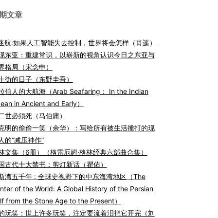
期文章
I迷航:如果人工智能失去控制，世界将会怎样（肖遥）
现东亚：重建常识，以崭新的视角认识今日之东亚与
界格局（宋念申）
生街的日子（东野圭吾）
伯人的大航海（Arab Seafaring： In the Indian
ean in Ancient and Early）
二世必须死（马伯庸）
克明的偷偷一笑（余华）：写给所有被生活捶打的现
人的“减压神作”
林文集（6册）（格雷厄姆·格林经典六部曲合集）
国古代十大禁书：剪灯新话（瞿佑）
斯湾五千年 : 全球史视野下的中东海湾地区（The
nter of the World: A Global History of the Persian
lf from the Stone Age to the Present）
的玩笑：世上许多玩笑，注定要流着泪把它开完（刘