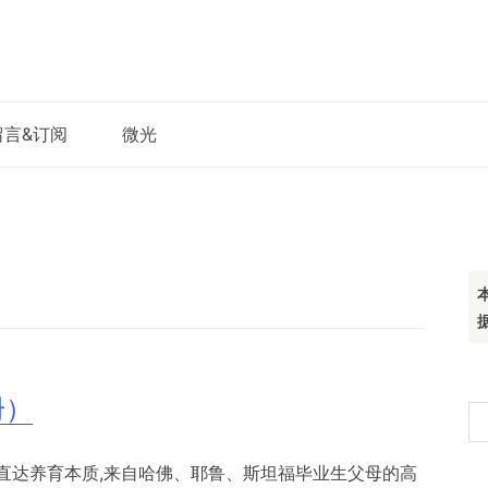
留言&订阅
微光
册）
搜
索
直达养育本质,来自哈佛、耶鲁、斯坦福毕业生父母的高