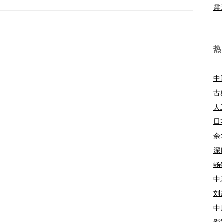
震
热
中
古
人
日
余
深
畅
中
刘
中
影