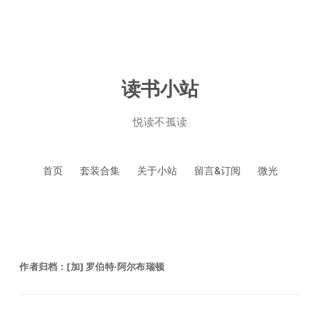
读书小站
悦读不孤读
跳
首页
套装合集
关于小站
留言&订阅
微光
至
正
文
作者归档：
[加] 罗伯特·阿尔布瑞顿