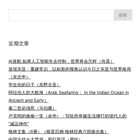
搜
索：
近期文章
AI迷航:如果人工智能失去控制，世界将会怎样（肖遥）
发现东亚：重建常识，以崭新的视角认识今日之东亚与世界格局
（宋念申）
学生街的日子（东野圭吾）
阿拉伯人的大航海（Arab Seafaring： In the Indian Ocean in
Ancient and Early）
秦二世必须死（马伯庸）
卢克明的偷偷一笑（余华）：写给所有被生活捶打的现代人的
“减压神作”
格林文集（6册）（格雷厄姆·格林经典六部曲合集）
中国古代十大禁书：剪灯新话（瞿佑）