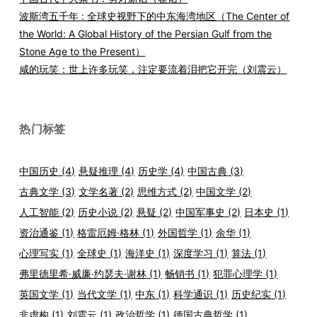
波斯湾五千年 : 全球史视野下的中东海湾地区（The Center of
the World: A Global History of the Persian Gulf from the
Stone Age to the Present）
咸的玩笑：世上许多玩笑，注定要流着泪把它开完（刘震云）
热门标签
中国历史
(4)
悬疑推理
(4)
历史学
(4)
中国古典
(3)
古典文学
(3)
文学名著
(2)
思维方式
(2)
中国文学
(2)
人工智能
(2)
历史小说
(2)
悬疑
(2)
中国军事史
(2)
日本史
(1)
资治通鉴
(1)
格雷厄姆·格林
(1)
外国哲学
(1)
余华
(1)
心理写实
(1)
全球史
(1)
海洋史
(1)
深度学习
(1)
算法
(1)
弗里德里希·威廉·约瑟夫·谢林
(1)
畅销书
(1)
犯罪心理学
(1)
英国文学
(1)
当代文学
(1)
中东
(1)
科学通识
(1)
历史纪实
(1)
非虚构
(1)
刘震云
(1)
政治哲学
(1)
德国古典哲学
(1)