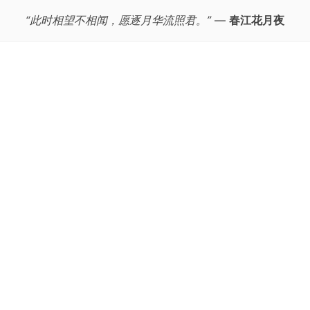
“此时相望不相闻，愿逐月华流照君。”
—
春江花月夜