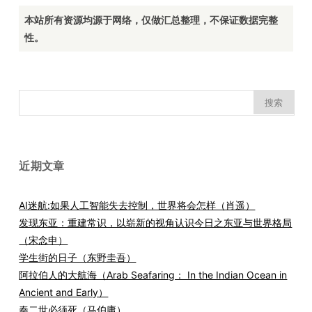
本站所有资源均源于网络，仅做汇总整理，不保证数据完整
性。
搜
索：
近期文章
AI迷航:如果人工智能失去控制，世界将会怎样（肖遥）
发现东亚：重建常识，以崭新的视角认识今日之东亚与世界格局
（宋念申）
学生街的日子（东野圭吾）
阿拉伯人的大航海（Arab Seafaring： In the Indian Ocean in
Ancient and Early）
秦二世必须死（马伯庸）