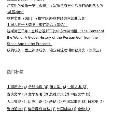
卢克明的偷偷一笑（余华）：写给所有被生活捶打的现代人的
“减压神作”
格林文集（6册）（格雷厄姆·格林经典六部曲合集）
中国古代十大禁书：剪灯新话（瞿佑）
波斯湾五千年 : 全球史视野下的中东海湾地区（The Center of
the World: A Global History of the Persian Gulf from the
Stone Age to the Present）
咸的玩笑：世上许多玩笑，注定要流着泪把它开完（刘震云）
热门标签
中国历史
(4)
悬疑推理
(4)
历史学
(4)
中国古典
(3)
古典文学
(3)
文学名著
(2)
思维方式
(2)
中国文学
(2)
人工智能
(2)
历史小说
(2)
悬疑
(2)
中国军事史
(2)
日本史
(1)
资治通鉴
(1)
格雷厄姆·格林
(1)
外国哲学
(1)
余华
(1)