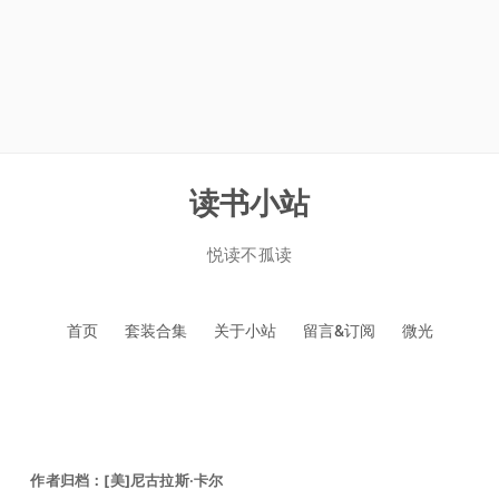
读书小站
悦读不孤读
跳
首页
套装合集
关于小站
留言&订阅
微光
至
正
文
作者归档：
[美]尼古拉斯·卡尔