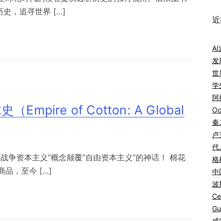
史，追寻世界 […]
近
A
发
世
学
阿拉
re of Cotton: A Global
Oc
秦
卢
代
战争资本主义”概念颠覆“自由资本主义”的神话！ 棉花
格
品，至今 […]
中
波
Ce
Gu
咸