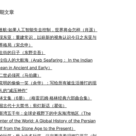
期文章
I迷航:如果人工智能失去控制，世界将会怎样（肖遥）
现东亚：重建常识，以崭新的视角认识今日之东亚与
界格局（宋念申）
生街的日子（东野圭吾）
伯人的大航海（Arab Seafaring： In the Indian
ean in Ancient and Early）
二世必须死（马伯庸）
克明的偷偷一笑（余华）：写给所有被生活捶打的现
人的“减压神作”
林文集（6册）（格雷厄姆·格林经典六部曲合集）
国古代十大禁书：剪灯新话（瞿佑）
斯湾五千年 : 全球史视野下的中东海湾地区（The
nter of the World: A Global History of the Persian
lf from the Stone Age to the Present）
的玩笑：世上许多玩笑，注定要流着泪把它开完（刘