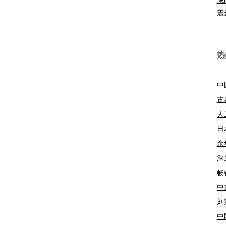
震
热
中
古
人
日
余
深
畅
中
刘
中