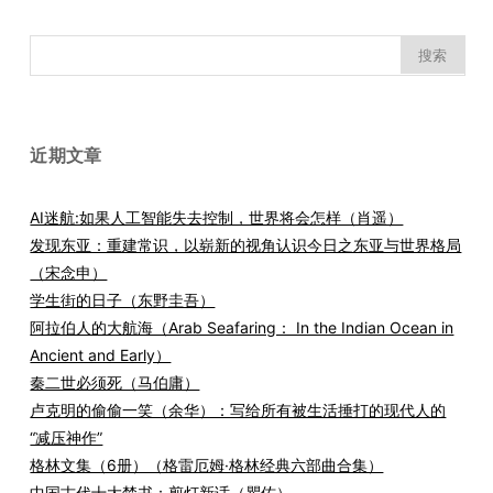
搜
索：
近期文章
AI迷航:如果人工智能失去控制，世界将会怎样（肖遥）
发现东亚：重建常识，以崭新的视角认识今日之东亚与世界格局
（宋念申）
学生街的日子（东野圭吾）
阿拉伯人的大航海（Arab Seafaring： In the Indian Ocean in
Ancient and Early）
秦二世必须死（马伯庸）
卢克明的偷偷一笑（余华）：写给所有被生活捶打的现代人的
“减压神作”
格林文集（6册）（格雷厄姆·格林经典六部曲合集）
中国古代十大禁书：剪灯新话（瞿佑）