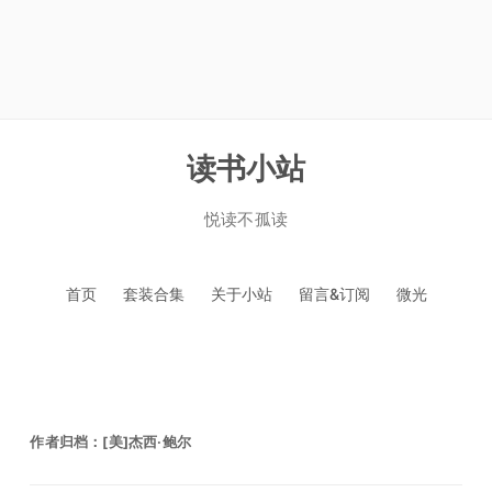
读书小站
悦读不孤读
跳
首页
套装合集
关于小站
留言&订阅
微光
至
正
文
作者归档：
[美]杰西·鲍尔