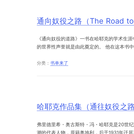
通向奴役之路（The Road to 
《通向奴役的道路》一书在哈耶克的学术生涯
的世界性声誉就是由此奠定的。 他在这本书中论
分类：
书单来了
哈耶克作品集（通往奴役之路
弗里德里希・奥古斯特・冯・哈耶克是20世
潮的代表人物，原籍奥地利，后于1931年迁居英