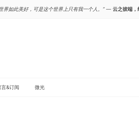
个世界如此美好，可是这个世界上只有我一个人。”
—
云之彼端，
跳
留言&订阅
微光
至
正
文