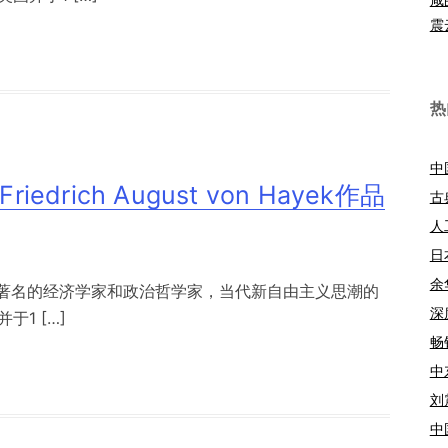
震
热
中
drich August von Hayek作品
古
人
日
余
西方著名的经济学家和政治哲学家，当代新自由主义思潮的
深
1 […]
畅
中
刘
中