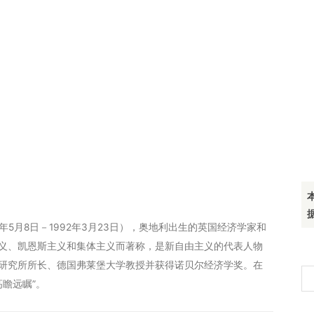
ek，1899年5月8日－1992年3月23日），奥地利出生的英国经济学家和
义、凯恩斯主义和集体主义而著称，是新自由主义的代表人物
周期研究所所长、德国弗莱堡大学教授并获得诺贝尔经济学奖。在
搜
高瞻远瞩”。
索