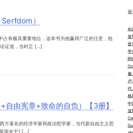
近
Serfdom）
A
发
中占有极其重要地位，这本书为他赢得广泛的注意，他
世
证道，当时正 […]
学
阿拉
Oc
秦
卢
代
格
中
+自由宪章+致命的自负）【3册】
波
Ce
纪西方著名的经济学家和政治哲学家，当代新自由主义思
Gu
国并于1 […]
咸