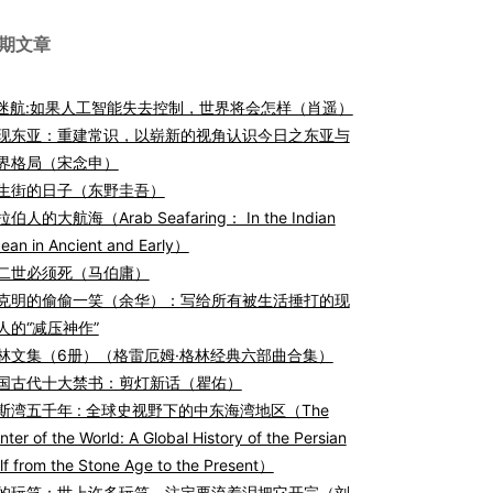
期文章
I迷航:如果人工智能失去控制，世界将会怎样（肖遥）
现东亚：重建常识，以崭新的视角认识今日之东亚与
界格局（宋念申）
生街的日子（东野圭吾）
伯人的大航海（Arab Seafaring： In the Indian
ean in Ancient and Early）
二世必须死（马伯庸）
克明的偷偷一笑（余华）：写给所有被生活捶打的现
人的“减压神作”
林文集（6册）（格雷厄姆·格林经典六部曲合集）
国古代十大禁书：剪灯新话（瞿佑）
斯湾五千年 : 全球史视野下的中东海湾地区（The
nter of the World: A Global History of the Persian
lf from the Stone Age to the Present）
的玩笑：世上许多玩笑，注定要流着泪把它开完（刘