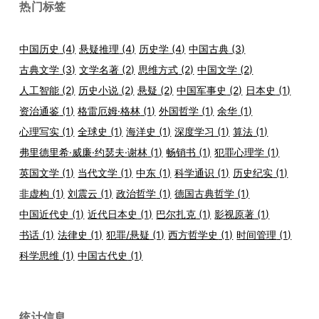
热门标签
中国历史
(4)
悬疑推理
(4)
历史学
(4)
中国古典
(3)
古典文学
(3)
文学名著
(2)
思维方式
(2)
中国文学
(2)
人工智能
(2)
历史小说
(2)
悬疑
(2)
中国军事史
(2)
日本史
(1)
资治通鉴
(1)
格雷厄姆·格林
(1)
外国哲学
(1)
余华
(1)
心理写实
(1)
全球史
(1)
海洋史
(1)
深度学习
(1)
算法
(1)
弗里德里希·威廉·约瑟夫·谢林
(1)
畅销书
(1)
犯罪心理学
(1)
英国文学
(1)
当代文学
(1)
中东
(1)
科学通识
(1)
历史纪实
(1)
非虚构
(1)
刘震云
(1)
政治哲学
(1)
德国古典哲学
(1)
中国近代史
(1)
近代日本史
(1)
巴尔扎克
(1)
影视原著
(1)
书话
(1)
法律史
(1)
犯罪/悬疑
(1)
西方哲学史
(1)
时间管理
(1)
科学思维
(1)
中国古代史
(1)
统计信息