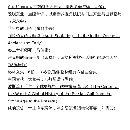
AI迷航:如果人工智能失去控制，世界将会怎样（肖遥）
发现东亚：重建常识，以崭新的视角认识今日之东亚与世界格局
（宋念申）
学生街的日子（东野圭吾）
阿拉伯人的大航海（Arab Seafaring： In the Indian Ocean in
Ancient and Early）
秦二世必须死（马伯庸）
卢克明的偷偷一笑（余华）：写给所有被生活捶打的现代人的
“减压神作”
格林文集（6册）（格雷厄姆·格林经典六部曲合集）
中国古代十大禁书：剪灯新话（瞿佑）
波斯湾五千年 : 全球史视野下的中东海湾地区（The Center of
the World: A Global History of the Persian Gulf from the
Stone Age to the Present）
咸的玩笑：世上许多玩笑，注定要流着泪把它开完（刘震云）