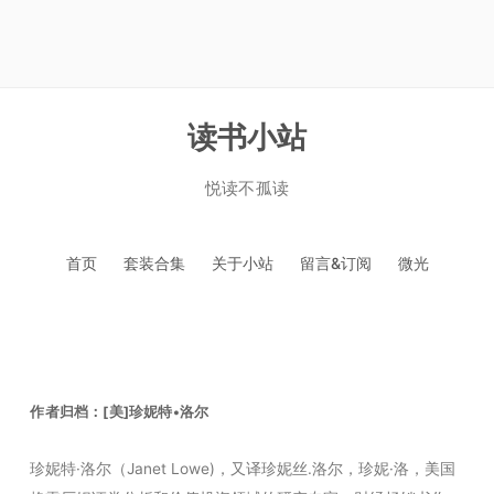
读书小站
悦读不孤读
跳
首页
套装合集
关于小站
留言&订阅
微光
至
正
文
作者归档：
[美]珍妮特•洛尔
珍妮特·洛尔（Janet Lowe)，又译珍妮丝.洛尔，珍妮·洛，美国