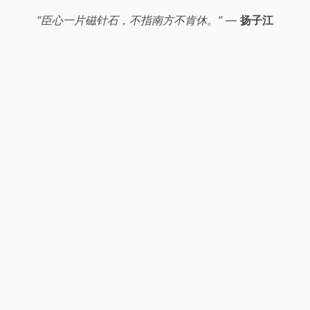
“臣心一片磁针石，不指南方不肯休。”
—
扬子江