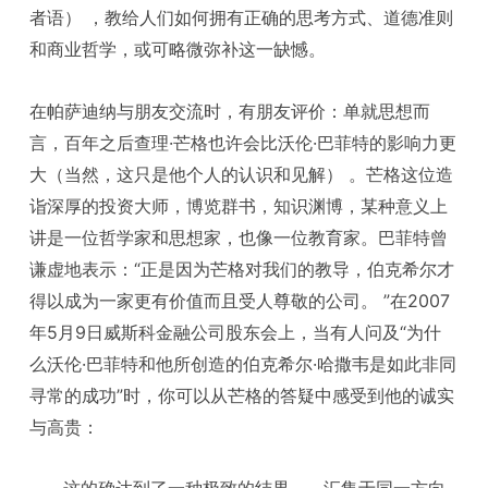
者语） ，教给人们如何拥有正确的思考方式、道德准则
和商业哲学，或可略微弥补这一缺憾。
在帕萨迪纳与朋友交流时，有朋友评价：单就思想而
言，百年之后查理·芒格也许会比沃伦·巴菲特的影响力更
大（当然，这只是他个人的认识和见解） 。芒格这位造
诣深厚的投资大师，博览群书，知识渊博，某种意义上
讲是一位哲学家和思想家，也像一位教育家。巴菲特曾
谦虚地表示：“正是因为芒格对我们的教导，伯克希尔才
得以成为一家更有价值而且受人尊敬的公司。 ”在2007
年5月9日威斯科金融公司股东会上，当有人问及“为什
么沃伦·巴菲特和他所创造的伯克希尔·哈撒韦是如此非同
寻常的成功”时，你可以从芒格的答疑中感受到他的诚实
与高贵：