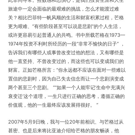
此非同寻常。挫败感和恐惧心，是我们投资生涯和人生
旅途中一定会面临的最艰难的挑战，怎么才能渡过难
关？相比巴菲特一帆风顺的生活和财富积累过程，芒格
更为艰难、“有些阶段甚至可以说是悲剧”的个人生活，
或许更容易引起普通人的共鸣。书中所载芒格在1973—
1974年投资不利时所经历的一段“非常不愉快的日子” ，
告诉我们有哪些人或事曾改变过他的想法，又有哪些是
他一直坚持、不曾改变过的，而这些也可以变成我们的
财富。正如芒格所言：“你永远都不应该在面对一些难以
置信的悲剧时，因为自己失去信念而让一个悲剧演变成
两个甚至三个悲剧。 ”“如果一个人能牢记‘生命中充满兴
衰变迁’这个道理，一生只进行正确的思考，遵循正确的
价值观，他的一生最终应该发展得很好。 ”
2007年5月9日晚，我与一位20年前相识、与芒格过从
甚密、也是后来将比亚迪介绍给芒格的朋友畅谈，他