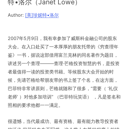
特•洛尔（Janet Lowe）
Author:
[美]珍妮特•洛尔
2007年5月9日，我有幸参加了威斯科金融公司的股东
大会。在入口处买了一本厚厚的朋友托带的《穷查理年
鉴》一书，据说这部借用富兰克林的同名著作为题目，
讲述另一个查理———查理·芒格投资智慧的书，是投资
者最值得一读的投资类书籍。等候股东大会开始的时
候，先请芒格给帮朋友带的书上签了个名，在这方面，
巴菲特非常讲原则，芒格就随和了很多，“需要（ ‘礼仪
老师’ ）对他多加培训” （巴菲特玩笑语） ，凡是签名和
照相的要求他都一一满足。
很遗憾，当代最成功、最有资格、最有能力教导投资者