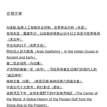
近期文章
AI迷航:如果人工智能失去控制，世界将会怎样（肖遥）
发现东亚：重建常识，以崭新的视角认识今日之东亚与世界格局
（宋念申）
学生街的日子（东野圭吾）
阿拉伯人的大航海（Arab Seafaring： In the Indian Ocean in
Ancient and Early）
秦二世必须死（马伯庸）
卢克明的偷偷一笑（余华）：写给所有被生活捶打的现代人的
“减压神作”
格林文集（6册）（格雷厄姆·格林经典六部曲合集）
中国古代十大禁书：剪灯新话（瞿佑）
波斯湾五千年 : 全球史视野下的中东海湾地区（The Center of
the World: A Global History of the Persian Gulf from the
Stone Age to the Present）