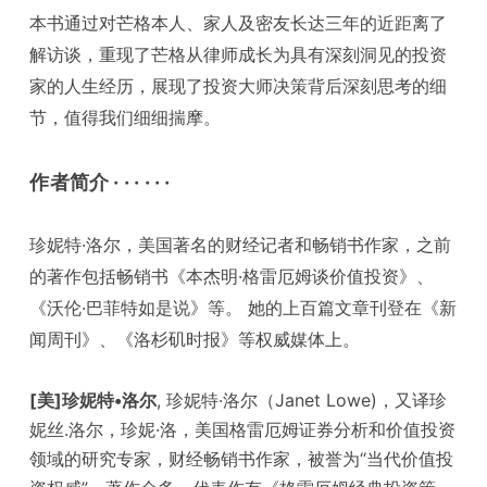
本书通过对芒格本人、家人及密友长达三年的近距离了
解访谈，重现了芒格从律师成长为具有深刻洞见的投资
家的人生经历，展现了投资大师决策背后深刻思考的细
节，值得我们细细揣摩。
作者简介 · · · · · ·
珍妮特·洛尔，美国著名的财经记者和畅销书作家，之前
的著作包括畅销书《本杰明·格雷厄姆谈价值投资》、
《沃伦·巴菲特如是说》等。 她的上百篇文章刊登在《新
闻周刊》、《洛杉矶时报》等权威媒体上。
[美]珍妮特•洛尔
, 珍妮特·洛尔（Janet Lowe)，又译珍
妮丝.洛尔，珍妮·洛，美国格雷厄姆证券分析和价值投资
领域的研究专家，财经畅销书作家，被誉为“当代价值投