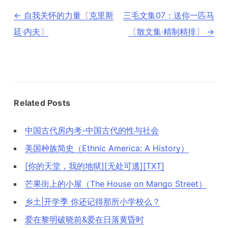
文
←
自我关怀的力量〔克里斯
三毛文集07：送你一匹马
章
导
廷·内夫〕
〔散文集·精制精排〕
→
航
Related Posts
中国古代房内考-中国古代的性与社会
美国种族简史（Ethnic America: A History）
[你的天堂，我的地狱][无处可逃][TXT]
芒果街上的小屋（The House on Mango Street）
乡土|开学季 你还记得那所小学校么？
爱在黎明破晓前&爱在日落黄昏时