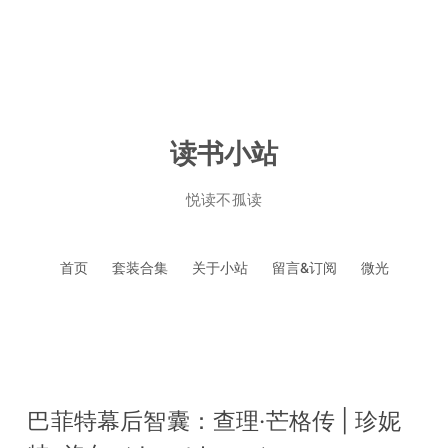
读书小站
悦读不孤读
跳
首页
套装合集
关于小站
留言&订阅
微光
至
正
文
巴菲特幕后智囊：查理·芒格传 | 珍妮