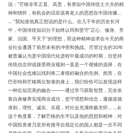
说：“芒格非常正直、高贵，有类似中国传统士大夫的精
神和情怀，有机会的话应该将老人的思想在中国传播…
… ”我知道他真正想说的是什么。在几千年的历史长河
中，中国传统知识分子始终认同和坚守“正心、修身、齐
家、治国、平天下”的理想，而这种精神追求在今天的商
业社会遭遇了前所未有的冲突和挑战。尽管过去的30年
被普遍认为是中国现代化进程中最成功的时期，但坚持
传统信念抑或接受商业规则一直是一个艰难的选择，在
中国社会也难以找到将二者很好融合的先例。然而，在
巴菲特和芒格两位智者的身上，我们恰恰可以发现这样
一种近似完美的融合———通过学习获取智慧，完全依
靠自身修养实现商业成功，坚守理想和信念，遵循道德
准则，理性、诚实、乐观，对社会充满终极关怀… …从
这个角度看，了解芒格的生平以及他的思想和精神，对
中国投资者乃至所有搜寻自我定位的国人都是一次不同