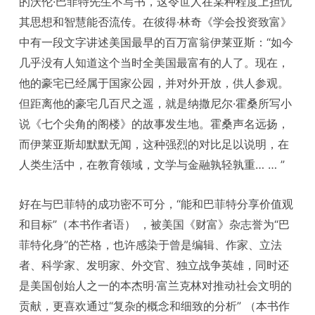
的沃伦·巴菲特先生不写书，这令世人在某种程度上担忧
其思想和智慧能否流传。在彼得·林奇《学会投资致富》
中有一段文字讲述美国最早的百万富翁伊莱亚斯：“如今
几乎没有人知道这个当时全美国最富有的人了。现在，
他的豪宅已经属于国家公园，并对外开放，供人参观。
但距离他的豪宅几百尺之遥，就是纳撒尼尔·霍桑所写小
说《七个尖角的阁楼》的故事发生地。霍桑声名远扬，
而伊莱亚斯却默默无闻，这种强烈的对比足以说明，在
人类生活中，在教育领域，文学与金融孰轻孰重… … ”
好在与巴菲特的成功密不可分，“能和巴菲特分享价值观
和目标”（本书作者语） ，被美国《财富》杂志誉为“巴
菲特化身”的芒格，也许感染于曾是编辑、作家、立法
者、科学家、发明家、外交官、独立战争英雄，同时还
是美国创始人之一的本杰明·富兰克林对推动社会文明的
贡献，更喜欢通过“复杂的概念和细致的分析” （本书作