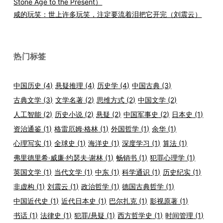
Stone Age to the Present）
咸的玩笑：世上许多玩笑，注定要流着泪把它开完（刘震云）
热门标签
中国历史
(4)
悬疑推理
(4)
历史学
(4)
中国古典
(3)
古典文学
(3)
文学名著
(2)
思维方式
(2)
中国文学
(2)
人工智能
(2)
历史小说
(2)
悬疑
(2)
中国军事史
(2)
日本史
(1)
资治通鉴
(1)
格雷厄姆·格林
(1)
外国哲学
(1)
余华
(1)
心理写实
(1)
全球史
(1)
海洋史
(1)
深度学习
(1)
算法
(1)
弗里德里希·威廉·约瑟夫·谢林
(1)
畅销书
(1)
犯罪心理学
(1)
英国文学
(1)
当代文学
(1)
中东
(1)
科学通识
(1)
历史纪实
(1)
非虚构
(1)
刘震云
(1)
政治哲学
(1)
德国古典哲学
(1)
中国近代史
(1)
近代日本史
(1)
巴尔扎克
(1)
影视原著
(1)
书话
(1)
法律史
(1)
犯罪/悬疑
(1)
西方哲学史
(1)
时间管理
(1)