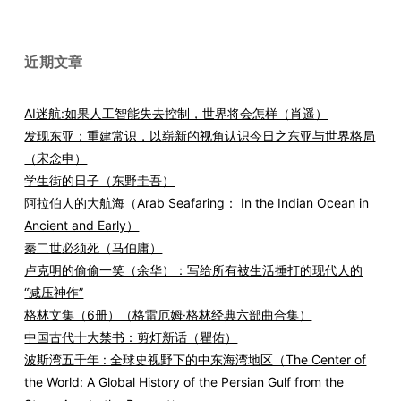
索：
近期文章
AI迷航:如果人工智能失去控制，世界将会怎样（肖遥）
发现东亚：重建常识，以崭新的视角认识今日之东亚与世界格局
（宋念申）
学生街的日子（东野圭吾）
阿拉伯人的大航海（Arab Seafaring： In the Indian Ocean in
Ancient and Early）
秦二世必须死（马伯庸）
卢克明的偷偷一笑（余华）：写给所有被生活捶打的现代人的
“减压神作”
格林文集（6册）（格雷厄姆·格林经典六部曲合集）
中国古代十大禁书：剪灯新话（瞿佑）
波斯湾五千年 : 全球史视野下的中东海湾地区（The Center of
the World: A Global History of the Persian Gulf from the