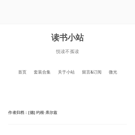
读书小站
悦读不孤读
跳
首页
套装合集
关于小站
留言&订阅
微光
至
正
文
作者归档：
[德] 约根·库尔兹