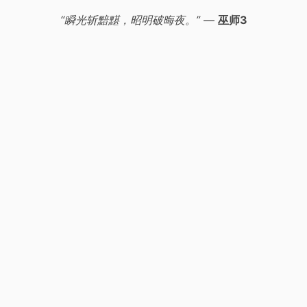
“瞬光斩黯黮，昭明破晦夜。”
—
巫师3